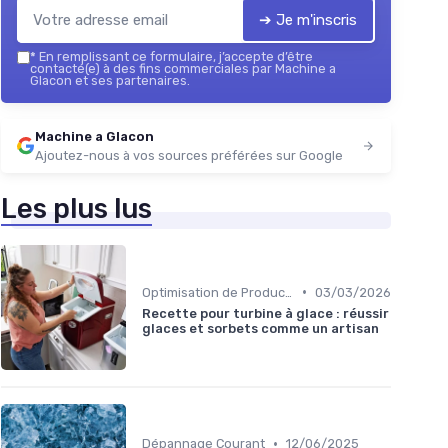
➔ Je m'inscris
*
En remplissant ce formulaire, j’accepte d’être
contacté(e) à des fins commerciales par Machine a
Glacon et ses partenaires.
Machine a Glacon
Ajoutez-nous à vos sources préférées sur Google
Les plus lus
•
Optimisation de Production
03/03/2026
Recette pour turbine à glace : réussir
glaces et sorbets comme un artisan
•
Dépannage Courant
12/06/2025