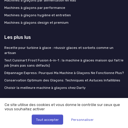
Machines à glaçons par alimentation en eau
Machines à glaçons par performance
Machines à glaçons hygiène et entretien
Machines à glaçons design et premium
Les plus lus
Recette pour turbine à glace : réussir glaces et sorbets comme un
artisan
Test Cuisinart Frost Fusion 6-in-1 : la machine à glaces maison qui fait le
job (mais pas sans défauts)
Dépannage Express: Pourquoi Ma Machine à Glaçons Ne Fonctionne Plus?
Conservation Optimum des Glaçons: Techniques et Astuces Infaillibles
Choisir la meilleure machine à glaçons chez Darty
Les derniers articles
Ce site utilise des cookies et vous donne le contrôle sur ceux que
vous souhaitez activer
Sommelière et machine à glaçons : l’art de servir le vin à la bonne
température
Tout accepter
Personnaliser
Sirops maison pour cocktails : trois recettes de base qui remplacent une