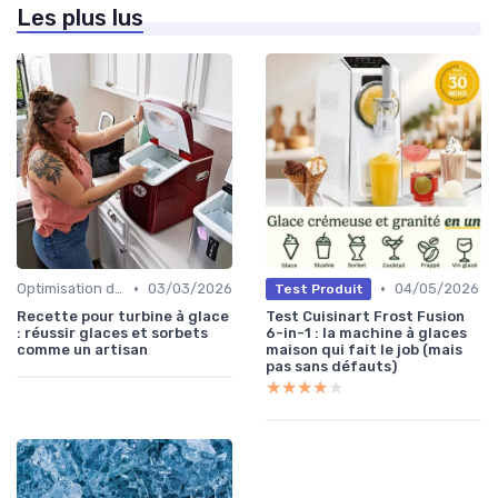
Les plus lus
•
•
Optimisation de Production
03/03/2026
04/05/2026
Test Produit
Recette pour turbine à glace
Test Cuisinart Frost Fusion
: réussir glaces et sorbets
6-in-1 : la machine à glaces
comme un artisan
maison qui fait le job (mais
pas sans défauts)
★★★★★
★★★★★