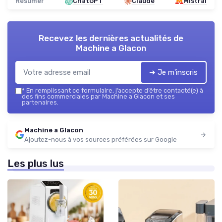
Résumer
ChatGPT
Claude
Mistral
Recevez les dernières actualités de
Machine a Glacon
➔ Je m'inscris
*
En remplissant ce formulaire, j’accepte d’être contacté(e) à
des fins commerciales par Machine a Glacon et ses
partenaires.
Machine a Glacon
Ajoutez-nous à vos sources préférées sur Google
Les plus lus