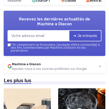
Résumer
ChatGPT
Claude
Mistral
Recevez les dernières actualités de
Machine a Glacon
➔ Je m'inscris
*
En remplissant ce formulaire, j’accepte d’être contacté(e) à
des fins commerciales par Machine a Glacon et ses
partenaires.
Machine a Glacon
Ajoutez-nous à vos sources préférées sur Google
Les plus lus