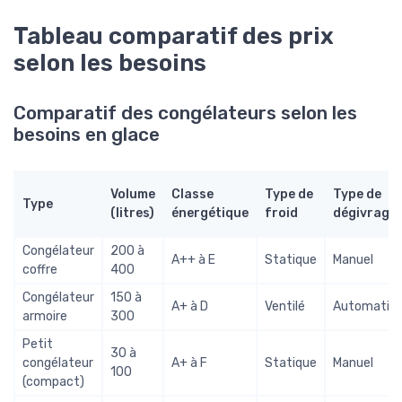
Tableau comparatif des prix
selon les besoins
Comparatif des congélateurs selon les
besoins en glace
Volume
Classe
Type de
Type de
Type
(litres)
énergétique
froid
dégivrage
Congélateur
200 à
A++ à E
Statique
Manuel
coffre
400
Congélateur
150 à
A+ à D
Ventilé
Automatiq
armoire
300
Petit
30 à
congélateur
A+ à F
Statique
Manuel
100
(compact)