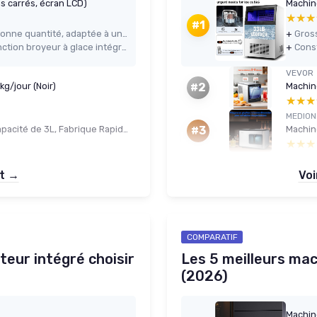
s carrés, écran LCD)
★★★
★★★
#1
Production de glace rapide et en bonne quantité, adaptée à une famille ou un petit commerce
+
Glaçons carrés assez denses + fonction broyeur à glace intégrée, pratique pour cocktails et glace pilée
+
VEVOR
g/jour (Noir)
#2
★★★
★★★
MEDION
Machine a Glacons pour la Maison, Capacité de 3L, Fabrique Rapidement Jusqu'à 15kg de Glacons, Machine à Glaçons de 3 Tailles en Forme de Balles, Ice Maker avec Alarme et Facile à Nettoyer Argent
#3
★★★
★★★
et →
Voi
COMPARATIF
teur intégré choisir
Les 5 meilleurs ma
(2026)