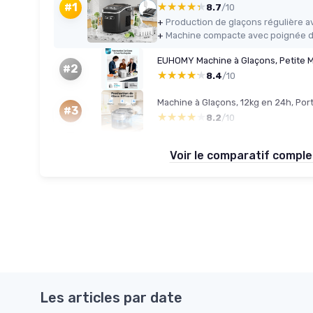
★★★★★
★★★★★
#1
8.7
/10
+
+
#2
★★★★★
★★★★★
8.4
/10
#3
★★★★★
★★★★★
8.2
/10
Voir le comparatif compl
Les articles par date