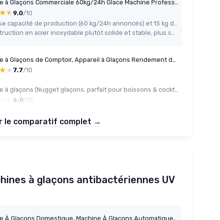
Machine à Glaçons Commerciale 60kg/24h Glace Machine Professionnel 40 Glaçons en 8-15 Minutes Écran LCD Storage de 15kg Nettoyage Auto pour Maison Bureau Restaurant Bar Café
★★
★★
9.0
/10
Grosse capacité de production (60 kg/24h annoncés) et 15 kg de stockage, suffisant pour des événements ou un petit commerce
Construction en acier inoxydable plutôt solide et stable, plus sérieuse que les petites machines domestiques
Machine à Glaçons de Comptoir, Appareil à Glaçons Rendement de 15 kg par Jour, pour Café Bar Bureau Cuisine Maison, Portable, Nettoyage Automatique, Style de Tiroir, avec Pelle à Glace 15kg/24h
★★
★★
7.7
/10
Machine à glaçons (Nugget glaçons, parfait pour boissons & cocktails, réservoir de 2 litres, jusqu'à 15kg de glaçons, temps de production court env - 5 min, panier amovible, autonettoyant, MD119 15kg Nuggets de glace pilée
★★
★★
6.0
/10
r le comparatif complet →
chines à glaçons antibactériennes UV
Machine À Glaçons Domestique, Machine À Glaçons Automatique, Antibactérien UV, Économie D'énergie, Réduction Du Bruit, Nettoyage À Un Bouton, 1,5 L, Adaptée au Camping, Réunions De Famille(C)