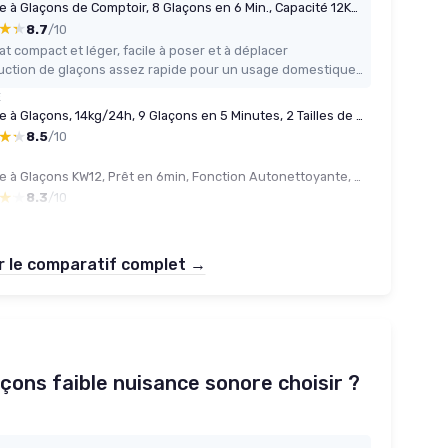
Machine à Glaçons de Comptoir, 8 Glaçons en 6 Min., Capacité 12KG/24H, 2 Tailles, Machine à Glacon Portable avec Auto-Nettoyage, Idéale Maison, Cuisine, Bureau, Bar Noir
★★
★★
8.7
/10
t compact et léger, facile à poser et à déplacer
Production de glaçons assez rapide pour un usage domestique (petits groupes, apéros)
E
Machine à Glaçons, 14kg/24h, 9 Glaçons en 5 Minutes, 2 Tailles de Glaçons, Machine à Glaçon Portable de Comptoir, Autonettoyante à Glacons, Silencieuse, pour Maison, Cuisine, Camping (Noir)
★★
★★
8.5
/10
Machine à Glaçons KW12, Prêt en 6min, Fonction Autonettoyante, 12kg en 24h, Electrique, Bac Amovible, Silencieuse 1,5L, Pelle à Glaçons Noir
★★
★★
8.3
/10
r le comparatif complet →
çons faible nuisance sonore choisir ?