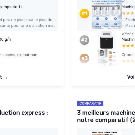
WIE
compacte 1 L
★★★
★★★
#1
Format vraiment compact qui prend peu de place sur le plan de travail
+
Production de glace rapide et suffisante pour une utilisation maison (glaçons en ~6–8 minutes)
+
WËASY
00 g/h
#2
★★★
★★★
 - accessoire barman
#3
★★★
★★★
et →
Voi
COMPARATIF
uction express :
3 meilleurs machine
notre comparatif (