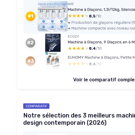
WIE
★★★★★
★★★★★
#1
8.5
/10
+
+
ECOZY
#2
★★★★★
★★★★★
8.4
/10
#3
★★★★★
★★★★★
8.4
/10
Voir le comparatif compl
COMPARATIF
Notre sélection des 3 meilleurs machi
design contemporain (2026)