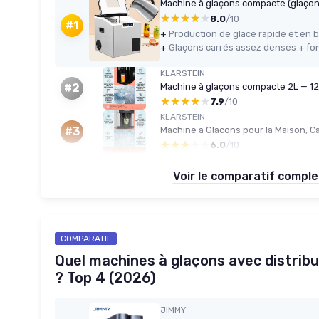
Machine à glaçons compacte (glaçon
★★★★★
★★★★★
8.0
/10
#1
+
+
KLARSTEIN
Machine à glaçons compacte 2L — 12k
#2
★★★★★
★★★★★
7.9
/10
KLARSTEIN
#3
★★★★★
★★★★★
6.0
/10
Voir le comparatif compl
COMPARATIF
Quel machines à glaçons avec distribu
? Top 4 (2026)
JIMMY