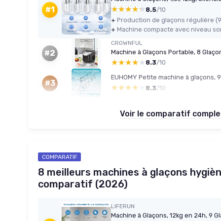
★★★★★
★★★★★
#1
8.5
/10
+
+
CROWNFUL
#2
★★★★★
★★★★★
8.3
/10
#3
★★★★★
★★★★★
8.3
/10
Voir le comparatif compl
COMPARATIF
8 meilleurs machines à glaçons hygièn
comparatif (2026)
LIFERUN