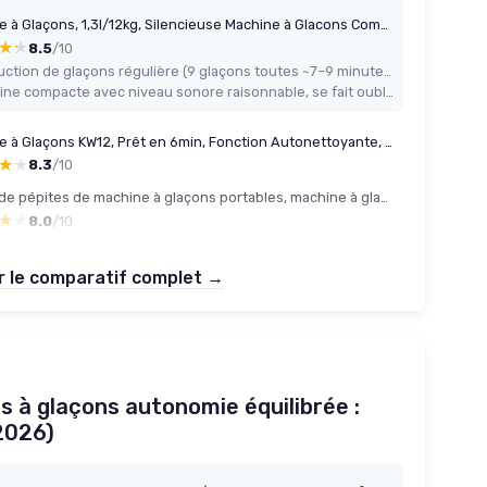
Machine à Glaçons, 1,3l/12kg, Silencieuse Machine à Glacons Comptoir avec Pelle à Glaçons, Machine à Glaçons Autonettoyante et Portable pour Maison/Cuisine/Camping
★★
★★
8.5
/10
Production de glaçons régulière (9 glaçons toutes ~7–9 minutes) suffisante pour un usage domestique
Machine compacte avec niveau sonore raisonnable, se fait oublier en fond sonore
Machine à Glaçons KW12, Prêt en 6min, Fonction Autonettoyante, 12kg en 24h, Electrique, Bac Amovible, Silencieuse 1,5L, Pelle à Glaçons Noir
★★
★★
8.3
/10
Cubes de pépites de machine à glaçons portables, machine à glaçons pour petite glace de comptoir, machine à glaçons, à faible bruit, parfait pour les bouteilles d'eau, les boissons mélangées (D)
★★
★★
8.0
/10
r le comparatif complet →
s à glaçons autonomie équilibrée :
2026)