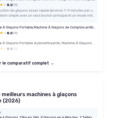
★★
★★
8.0
/10
Production de glaçons assez rapide (environ 7–9 minutes par cycle après démarrage)
Utilisation simple avec un seul bouton principal et un mode nettoyage intégré
Machine À Glaçons Portable,Machine À Glaçons de Comptoir,antibactérien UV,Production Quotidienne 12 Kg,Capacité Stockage 80 Glaçons,Adaptée Maison Dortoir Etc(C)
★★
★★
8.0
/10
Machine À Glaçons Portable Autonettoyante, Machine À Glaçons De Comptoir Avec Poignée, Taille De Glace Réglable, Stérilisation UV, Maisons, Cuisines, Fêtes, Camping-cars(B)
★★
★★
8.0
/10
r le comparatif complet →
 8 meilleurs machines à glaçons
e (2026)
N
Machine à Glaçons, 12kg en 24h, 9 Glaçons en 6 Minutes, 2 Tailles de Glaçons, Machine à Glaçons Autonettoyante, avec Poignée de Transport et Cuillère, pour la Maison/Cuisine/Camping/Bar Noir