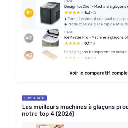
CASO
Design IceChef - Machine à glaçons 
★★★★★
★★★★★
#1
8.2
/10
+
+
CASO
IceMaster Pro - Machine à glaçons 5
#2
★★★★★
★★★★★
8.1
/10
Bac à glaçons transparent en cuivre
#3
★★★★★
★★★★★
6.0
/10
Voir le comparatif compl
COMPARATIF
Les meilleurs machines à glaçons prod
notre top 4 (2026)