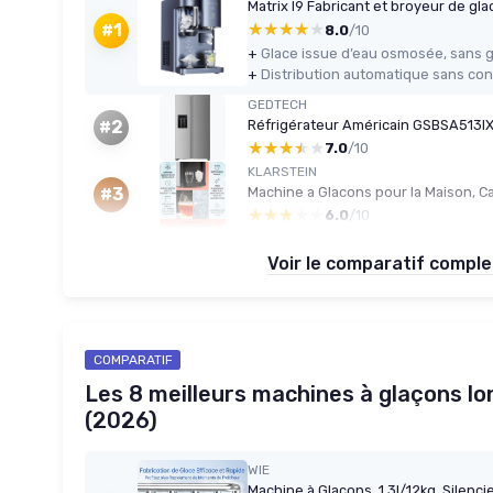
★★★★★
★★★★★
#1
8.0
/10
+
+
GEDTECH
#2
★★★★★
★★★★★
7.0
/10
KLARSTEIN
#3
★★★★★
★★★★★
6.0
/10
Voir le comparatif compl
COMPARATIF
Les 8 meilleurs machines à glaçons l
(2026)
WIE