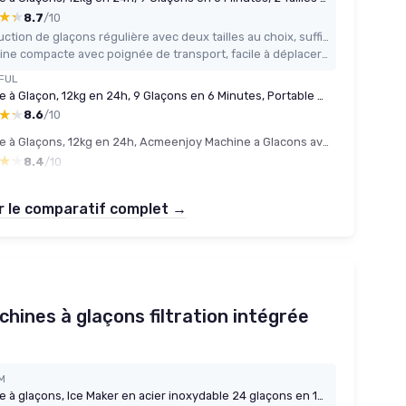
★★
★★
8.7
/10
Production de glaçons régulière avec deux tailles au choix, suffisante pour un usage maison ou camping
Machine compacte avec poignée de transport, facile à déplacer et à installer
FUL
Machine à Glaçon, 12kg en 24h, 9 Glaçons en 6 Minutes, Portable Machine a Glacons avec Capteur Infrarouge et Autonettoyant, Idéale pour Maison, Cuisine, Bureau, Bar, Fête (Blanc)
★★
★★
8.6
/10
Machine à Glaçons, 12kg en 24h, Acmeenjoy Machine a Glacons avec Cuillère à Glace, 9 Glaçons en 6-8 Minutes, Machine a Glaçons Autonettoyante et Portable pour Camping/Maison/Cuisine Noir
★★
★★
8.4
/10
r le comparatif complet →
chines à glaçons filtration intégrée
M
Machine à glaçons, Ice Maker en acier inoxydable 24 glaçons en 14-18 min., 20kg/24h, réservoir d'eau de 3,2L, préparateur de glaçons autonettoyant avec 2 types de remplissage d'eau, pour Silber Eiswürfel