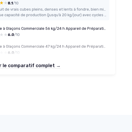
★★
★★
8.1
/10
Produit de vrais cubes pleins, denses et lents à fondre, bien mieux que les glaçons creux basiques
Grosse capacité de production (jusqu’à 20 kg/jour) avec cycles rapides de 24 glaçons en 14-18 minutes
Machine à Glaçons Commerciale 56 kg/24 h Appareil de Préparation de Glaçons 60 Bacs à Glaçons Capacité de Stockage 15 kg Nettoyage Auto sans Installation Autoportant pour Maison Restaurant Bar 56 kg/24 h 15 kg
★★
★★
6.0
/10
Machine à Glaçons Commerciale 47 kg/24 h Appareil de Préparation de Glaçons 50 Bacs à Glaçons Capacité de Stockage 15 kg Nettoyage Auto sans Installation Autoportant pour Maison Restaurant Bar 47 kg/24 h 15 kg
★★
★★
6.0
/10
r le comparatif complet →