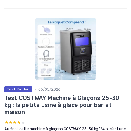
•
05/05/2026
Test Produit
Test COSTWAY Machine à Glaçons 25-30
kg : la petite usine à glace pour bar et
maison
★★★★★
★★★★★
Au final, cette machine à glaçons COSTWAY 25–30 kg/24 h, c’est une