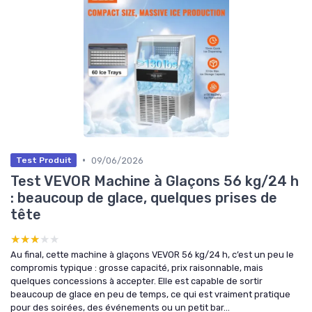
•
09/06/2026
Test Produit
Test VEVOR Machine à Glaçons 56 kg/24 h
: beaucoup de glace, quelques prises de
tête
★★★★★
★★★★★
Au final, cette machine à glaçons VEVOR 56 kg/24 h, c’est un peu le
compromis typique : grosse capacité, prix raisonnable, mais
quelques concessions à accepter. Elle est capable de sortir
beaucoup de glace en peu de temps, ce qui est vraiment pratique
pour des soirées, des événements ou un petit bar...