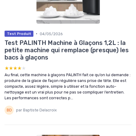
•
04/05/2026
Test Produit
Test PALINTH Machine à Glaçons 1,2L : la
petite machine qui remplace (presque) les
bacs à glaçons
★★★★★
★★★★★
Au final, cette machine à glaçons PALINTH fait ce qu’on lui demande :
produire de la glace de façon régulière sans prise de tête. Elle est
compacte, assez légère, simple à utiliser et la fonction auto-
nettoyage est un vrai plus pour ne pas se compliquer l’entretien.
Les performances sont correctes p...
par Baptiste Delacroix