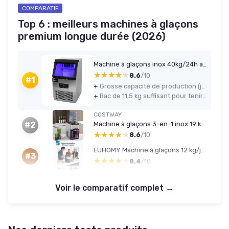
COMPARATIF
Top 6 : meilleurs machines à glaçons
premium longue durée (2026)
Machine à glaçons inox 40kg/24h avec broyeur
★★★★★
★★★★★
8.6
/10
#1
+
Grosse capacité de production (jusqu’à 40 kg/24 h) adaptée à un usage pro
+
Bac de 11,5 kg suffisant pour tenir un service sans stress
COSTWAY
Machine à glaçons 3-en-1 inox 19 kg/24h
#2
★★★★★
★★★★★
8.6
/10
EUHOMY Machine à glaçons 12 kg/jour - 9 glaçons en 6 min - Auto-nettoyante
#3
★★★★★
★★★★★
8.4
/10
Voir le comparatif complet →