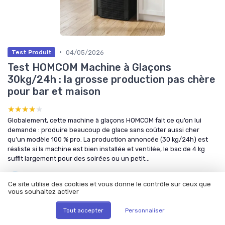
•
04/05/2026
Test Produit
Test HOMCOM Machine à Glaçons
30kg/24h : la grosse production pas chère
pour bar et maison
★★★★★
★★★★★
Globalement, cette machine à glaçons HOMCOM fait ce qu’on lui
demande : produire beaucoup de glace sans coûter aussi cher
qu’un modèle 100 % pro. La production annoncée (30 kg/24h) est
réaliste si la machine est bien installée et ventilée, le bac de 4 kg
suffit largement pour des soirées ou un petit...
par Léonie Moreau
Ce site utilise des cookies et vous donne le contrôle sur ceux que
vous souhaitez activer
Tout accepter
Personnaliser