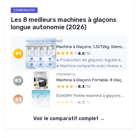
COMPARATIF
Les 8 meilleurs machines à glaçons
longue autonomie (2026)
WIE
Machine à Glaçons, 1,3l/12kg, Silencieuse Machine à Glacons Comptoir avec Pelle à Glaçons, Machine à Glaçons Autonettoyante et Portable pour Maison/Cuisine/Camping
★★★★★
★★★★★
#1
8.5
/10
+
Production de glaçons régulière (9 glaçons toutes ~7–9 minutes) suffisante pour un usage domestique
+
Machine compacte avec niveau sonore raisonnable, se fait oublier en fond sonore
CROWNFUL
Machine à Glaçons Portable, 8 Glaçons en 6 Minutes, Machine à Glaçons Autonettoyante 12 kg/24 h pour Maison, Cuisine, Bureau, Bar et Fête Noir
#2
★★★★★
★★★★★
8.3
/10
EUHOMY Petite machine à glaçons, 9 cubes prêts en 6 minutes, 12 kg/jour, autonettoyante, machine à glace portable avec poignée de transport, panier et pelle, 2 tailles de glaçons pour la maison Argentée - 12kg
#3
★★★★★
★★★★★
8.3
/10
Voir le comparatif complet →