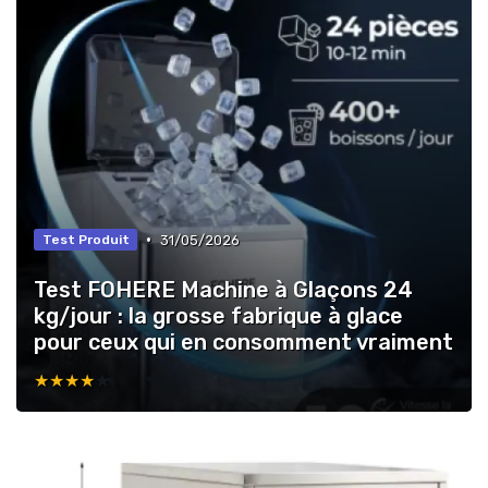
•
31/05/2026
Test Produit
Test FOHERE Machine à Glaçons 24
kg/jour : la grosse fabrique à glace
pour ceux qui en consomment vraiment
★★★★★
★★★★★