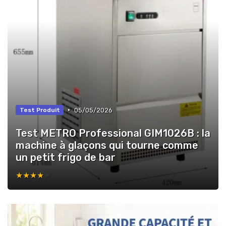
•
05/05/2026
Test Produit
Test METRO Professional GIM1026B : la
machine à glaçons qui tourne comme
un petit frigo de bar
★★★★★
★★★★★