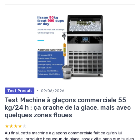
•
09/06/2026
Test Produit
Test Machine à glaçons commerciale 55
kg/24 h : ça crache de la glace, mais avec
quelques zones floues
★★★★★
★★★★★
Au final, cette machine à glaçons commerciale fait ce qu’on lui
demande : produire beaucoup de glace, assez vite, sans que tu aies