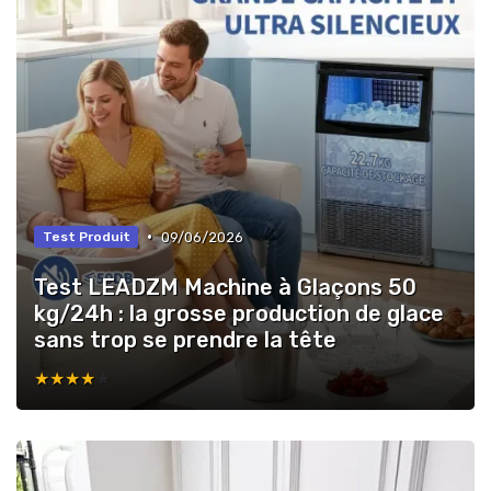
•
09/06/2026
Test Produit
Test LEADZM Machine à Glaçons 50
kg/24h : la grosse production de glace
sans trop se prendre la tête
★★★★★
★★★★★