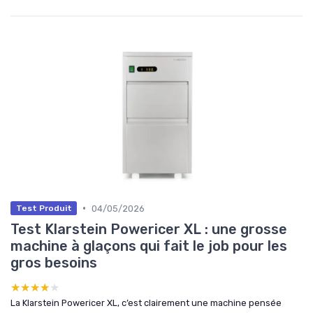
•
04/05/2026
Test Produit
Test Klarstein Powericer XL : une grosse
machine à glaçons qui fait le job pour les
gros besoins
★★★★★
★★★★★
La Klarstein Powericer XL, c’est clairement une machine pensée