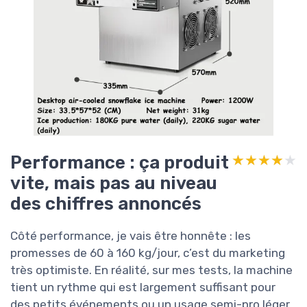
Performance : ça produit
★★★★★
★★★★★
vite, mais pas au niveau
des chiffres annoncés
Côté performance, je vais être honnête : les
promesses de 60 à 160 kg/jour, c’est du marketing
très optimiste. En réalité, sur mes tests, la machine
tient un rythme qui est largement suffisant pour
des petits événements ou un usage semi-pro léger,