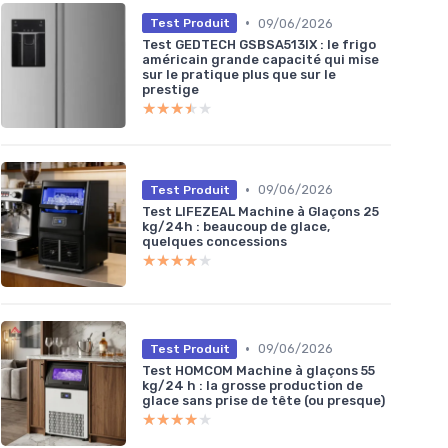
•
09/06/2026
Test Produit
Test GEDTECH GSBSA513IX : le frigo
américain grande capacité qui mise
sur le pratique plus que sur le
prestige
★★★★★
★★★★★
•
09/06/2026
Test Produit
Test LIFEZEAL Machine à Glaçons 25
kg/24h : beaucoup de glace,
quelques concessions
★★★★★
★★★★★
•
09/06/2026
Test Produit
Test HOMCOM Machine à glaçons 55
kg/24 h : la grosse production de
glace sans prise de tête (ou presque)
★★★★★
★★★★★