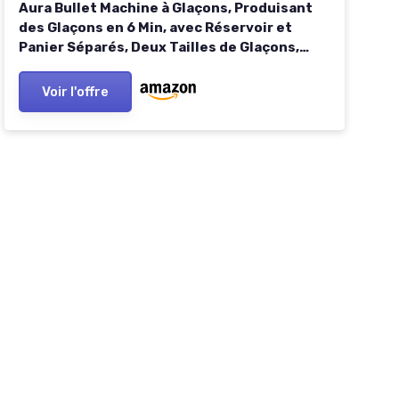
Aura Bullet Machine à Glaçons, Produisant
des Glaçons en 6 Min, avec Réservoir et
Panier Séparés, Deux Tailles de Glaçons,
Commande Numérique, Éclairage LED et
Mode Autonettoyage
Voir l'offre