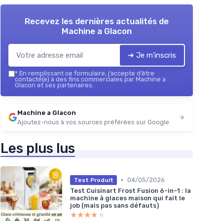
Recevez les dernières actualités de
Machine a Glacon
➔ Je m'inscris
*
En remplissant ce formulaire, j’accepte d’être
contacté(e) à des fins commerciales par Machine a
Glacon et ses partenaires.
Machine a Glacon
Ajoutez-nous à vos sources préférées sur Google
Les plus lus
•
04/05/2026
Test Produit
Test Cuisinart Frost Fusion 6-in-1 : la
machine à glaces maison qui fait le
job (mais pas sans défauts)
★★★★★
★★★★★