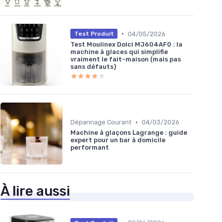
•
04/05/2026
Test Produit
Test Moulinex Dolci MJ604AF0 : la
machine à glaces qui simplifie
vraiment le fait-maison (mais pas
sans défauts)
★★★★★
★★★★★
•
Dépannage Courant
04/03/2026
Machine à glaçons Lagrange : guide
expert pour un bar à domicile
performant
À lire aussi