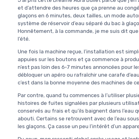
et d’attendre des heures que ça prenne au congéla
glaçons en 6 minutes, deux tailles, un mode auto
système de réservoir d’eau séparé du bac à glaço
Honnêtement, à la commande, je me suis dit que 
l’été.
Une fois la machine reçue, l’installation est simple
appuies sur les boutons et ça commence à produir
n’est pas loin des 6-7 minutes annoncées pour les
débloquer un apéro ou rafraîchir une carafe d’eau 
c’est dans la bonne moyenne des machines de ce
Par contre, quand tu commences à l’utiliser plusieur
histoires de fuites signalées par plusieurs utilis
conservés au frais et qu’ils baignent dans l’eau 
abouti. Certains se retrouvent avec de l’eau sous
les glaçons. Ça casse un peu l’intérêt d’un appare
Du coup, mon ressenti global après usage et lectur