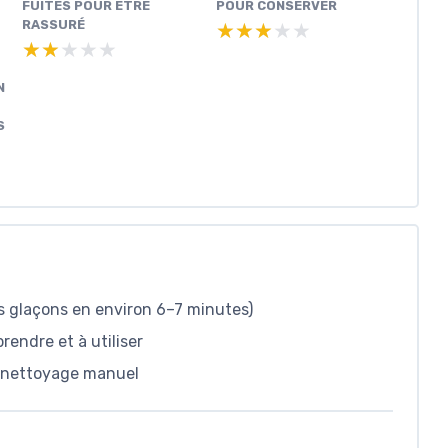
FUITES POUR ÊTRE
POUR CONSERVER
RASSURÉ
★★★★★
★★★★★
★★★★★
★★★★★
N
S
s glaçons en environ 6–7 minutes)
endre et à utiliser
e nettoyage manuel