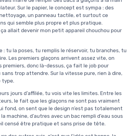
teur. Sur le papier, le concept est sympa : des
nettoyage, un panneau tactile, et surtout ce
ns qui semble plus propre et plus pratique.
ça allait devenir mon petit appareil chouchou pour
 : tu la poses, tu remplis le réservoir, tu branches, tu
e. Les premiers glaçons arrivent assez vite, on
 premiers, donc là-dessus, ça fait le job pour
sans trop attendre. Sur la vitesse pure, rien à dire,
 type.
s jours d’affilée, tu vois vite les limites. Entre les
ateurs, le fait que les glaçons ne sont pas vraiment
qui fond, on sent que le design n’est pas totalement
 la machine, d’autres avec un bac rempli d’eau sous
il censé être pratique et sans prise de tête.
e des autres avis, c’est que l’idée est bonne, la