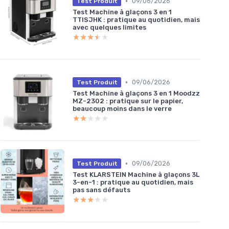
•
09/06/2026
Test Produit
Test Machine à glaçons 3 en 1
TTISJHK : pratique au quotidien, mais
avec quelques limites
★★★★★
★★★★★
•
09/06/2026
Test Produit
Test Machine à glaçons 3 en 1 Moodzz
MZ-2302 : pratique sur le papier,
beaucoup moins dans le verre
★★★★★
★★★★★
•
09/06/2026
Test Produit
Test KLARSTEIN Machine à glaçons 3L
3-en-1 : pratique au quotidien, mais
pas sans défauts
★★★★★
★★★★★