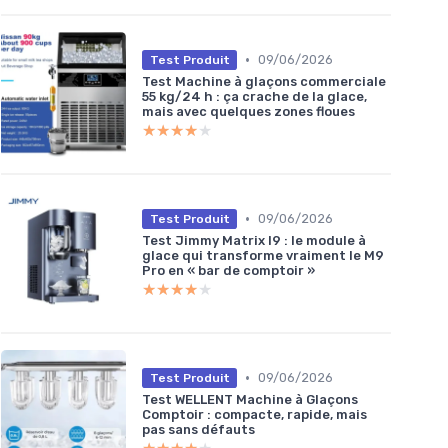
•
09/06/2026
Test Produit
Test Machine à glaçons commerciale
55 kg/24 h : ça crache de la glace,
mais avec quelques zones floues
★★★★★
★★★★★
•
09/06/2026
Test Produit
Test Jimmy Matrix I9 : le module à
glace qui transforme vraiment le M9
Pro en « bar de comptoir »
★★★★★
★★★★★
•
09/06/2026
Test Produit
Test WELLENT Machine à Glaçons
Comptoir : compacte, rapide, mais
pas sans défauts