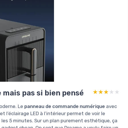
 mais pas si bien pensé
★★★★★
★★★★★
moderne. Le
panneau de commande numérique
avec
 l’éclairage LED à l’intérieur permet de voir le
s les 5 minutes. Sur un plan purement esthétique, ça
as gadget cheap. On sent que Dreame a voulu faire un