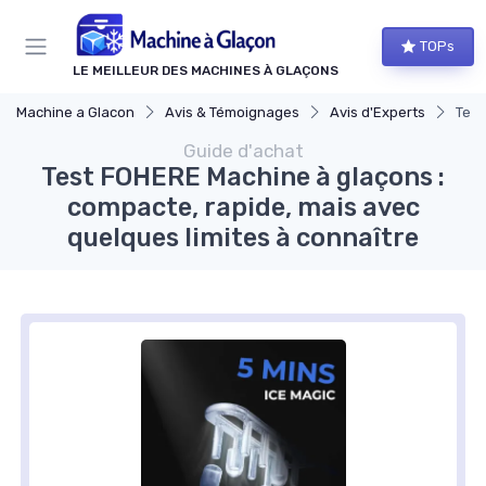
Panneau de gestion des cookies
TOPs
LE MEILLEUR DES MACHINES À GLAÇONS
Machine a Glacon
Avis & Témoignages
Avis d'Experts
Test
Guide d'achat
Test FOHERE Machine à glaçons :
compacte, rapide, mais avec
quelques limites à connaître