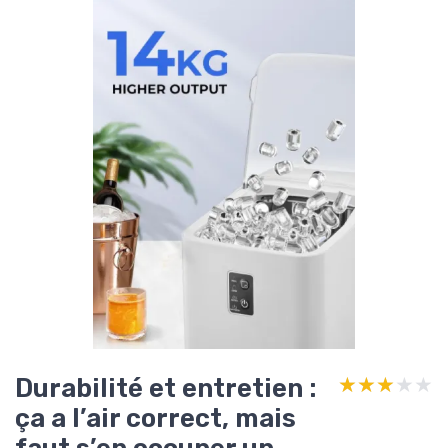
Durabilité et entretien :
★★★★★
★★★★★
ça a l’air correct, mais
faut s’en occuper un