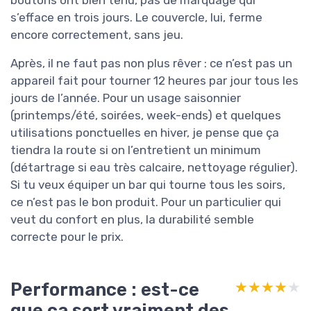
boutons ont bien tenu, pas de marquage qui
s’efface en trois jours. Le couvercle, lui, ferme
encore correctement, sans jeu.
Après, il ne faut pas non plus rêver : ce n’est pas un
appareil fait pour tourner 12 heures par jour tous les
jours de l’année. Pour un usage saisonnier
(printemps/été, soirées, week-ends) et quelques
utilisations ponctuelles en hiver, je pense que ça
tiendra la route si on l’entretient un minimum
(détartrage si eau très calcaire, nettoyage régulier).
Si tu veux équiper un bar qui tourne tous les soirs,
ce n’est pas le bon produit. Pour un particulier qui
veut du confort en plus, la durabilité semble
correcte pour le prix.
Performance : est-ce
★★★★★
★★★★★
que ça sort vraiment des