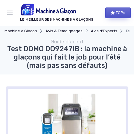
Panneau de gestion des cookies
TOPs
LE MEILLEUR DES MACHINES À GLAÇONS
Machine a Glacon
Avis & Témoignages
Avis d'Experts
Test
Guide d'achat
Test DOMO DO9247IB : la machine à
glaçons qui fait le job pour l’été
(mais pas sans défauts)