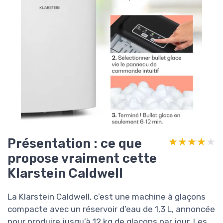
Présentation : ce que
★★★★★
★★★★★
propose vraiment cette
Klarstein Caldwell
La Klarstein Caldwell, c’est une machine à glaçons
compacte avec un réservoir d’eau de 1,3 L, annoncée
pour produire jusqu’à 12 kg de glaçons par jour. Les