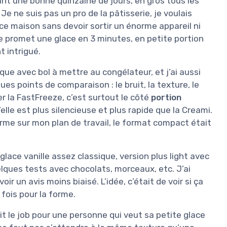
ant une bonne quinzaine de jours, en gros tous les
 Je ne suis pas un pro de la pâtisserie, je voulais
ace maison sans devoir sortir un énorme appareil ni
e promet une glace en 3 minutes, en petite portion
t intrigué.
ique avec bol à mettre au congélateur, et j’ai aussi
ues points de comparaison : le bruit, la texture, le
er la FastFreeze, c’est surtout le côté
portion
’elle est plus silencieuse et plus rapide que la Creami.
rme sur mon plan de travail, le format compact était
 glace vanille assez classique, version plus light avec
uelques tests avec chocolats, morceaux, etc. J’ai
r un avis moins biaisé. L’idée, c’était de voir si ça
 fois pour la forme.
it le job pour une personne qui veut sa petite glace