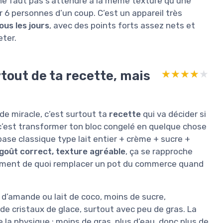
il ne faut pas s’attendre à la même texture qu’une
 6 personnes d’un coup. C’est un appareil très
ous les jours
, avec des points forts assez nets et
eter.
tout de ta recette, mais
★★★★★
★★★★★
 de miracle, c’est surtout ta
recette
qui va décider si
, c’est transformer ton bloc congelé en quelque chose
e classique type lait entier + crème + sucre +
goût correct, texture agréable
, ça se rapproche
rgement de quoi remplacer un pot du commerce quand
it d’amande ou lait de coco, moins de sucre,
 de cristaux de glace, surtout avec peu de gras. La
 la physique : moins de gras, plus d’eau, donc plus de