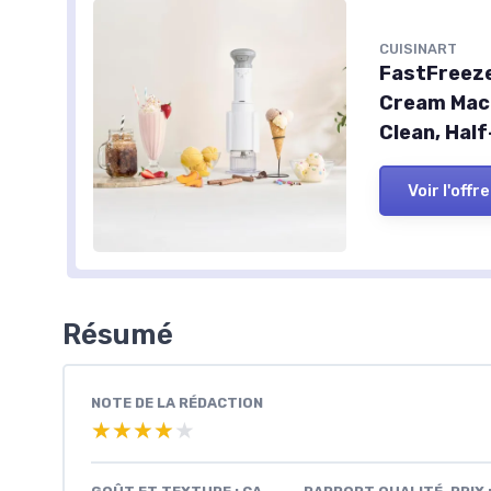
CUISINART
FastFreeze
Cream Mach
Clean, Hal
Voir l'offre
Résumé
NOTE DE LA RÉDACTION
★★★★★
★★★★★