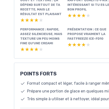
GOÛT ET TEXTURE : ÇA
RAPPORT QUALITÉ-PRIX 
DÉPEND SURTOUT DE TA
INTÉRESSANT SI TU ES L
RECETTE, MAIS LE
BON PROFIL
RÉSULTAT EST PLAISANT
★★★★★
★★★★★
★★★★★
★★★★★
PERFORMANCE : RAPIDE,
PRÉSENTATION : CE QUE
ASSEZ SILENCIEUSE, MAIS
PROPOSE VRAIMENT LA
TEXTURE UN PEU MOINS
FASTFREEZE ICE-FD10
FINE QU’UNE CREAMI
★★★★★
★★★★★
★★★★★
★★★★★
POINTS FORTS
Format compact et léger, facile à ranger mê
Prépare une portion de glace en quelques mi
Très simple à utiliser et à nettoyer, idéal pou