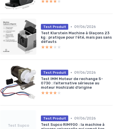
★★★★★
★★★★★
•
09/06/2026
Test Produit
Test Klarstein Machine à Glaçons 23
kg : pratique pour l'été, mais pas sans
défauts
★★★★★
★★★★★
•
09/06/2026
Test Produit
Test IMM Moteur de rechange S-
0730 : l’alternative sérieuse au
moteur Hoshizaki d’origine
★★★★★
★★★★★
•
09/06/2026
Test Produit
Test Supco RIM900 : la machine à
Test Supco
glaçons universelle qui remet ton