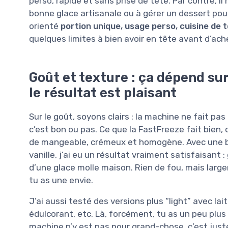
perso, rapide et sans prise de tête. Par contre, 
bonne glace artisanale ou à gérer un dessert pour
orienté
portion unique, usage perso, cuisine de t
quelques limites à bien avoir en tête avant d’ach
Goût et texture : ça dépend sur
le résultat est plaisant
Sur le goût, soyons clairs : la machine ne fait pas
c’est bon ou pas. Ce que la FastFreeze fait bien
de mangeable, crémeux et homogène. Avec une bas
vanille, j’ai eu un résultat vraiment satisfaisant :
d’une glace molle maison. Rien de fou, mais la
tu as une envie.
J’ai aussi testé des versions plus “light” avec la
édulcorant, etc. Là, forcément, tu as un peu plus
machine n’y est pas pour grand-chose, c’est juste