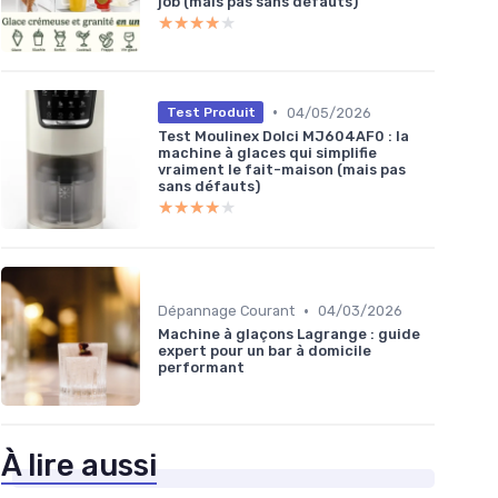
job (mais pas sans défauts)
★★★★★
★★★★★
•
04/05/2026
Test Produit
Test Moulinex Dolci MJ604AF0 : la
machine à glaces qui simplifie
vraiment le fait-maison (mais pas
sans défauts)
★★★★★
★★★★★
•
Dépannage Courant
04/03/2026
Machine à glaçons Lagrange : guide
expert pour un bar à domicile
performant
À lire aussi