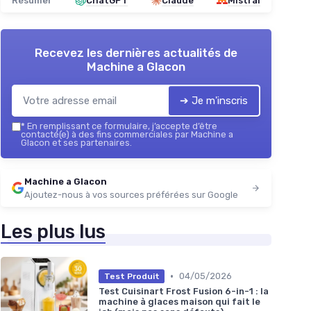
Résumer
ChatGPT
Claude
Mistral
Recevez les dernières actualités de
Machine a Glacon
➔ Je m'inscris
*
En remplissant ce formulaire, j’accepte d’être
contacté(e) à des fins commerciales par Machine a
Glacon et ses partenaires.
Machine a Glacon
Ajoutez-nous à vos sources préférées sur Google
Les plus lus
•
04/05/2026
Test Produit
Test Cuisinart Frost Fusion 6-in-1 : la
machine à glaces maison qui fait le