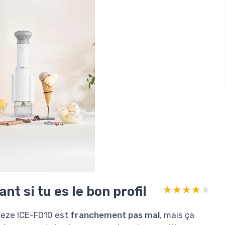
nt si tu es le bon profil
★★★★★
★★★★★
Freeze ICE-FD10 est
franchement pas mal
, mais ça