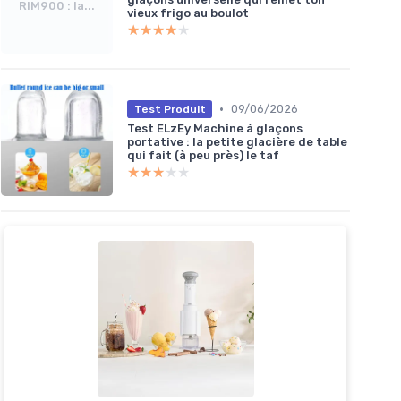
RIM900 : la...
vieux frigo au boulot
★★★★★
★★★★★
•
09/06/2026
Test Produit
Test ELzEy Machine à glaçons
portative : la petite glacière de table
qui fait (à peu près) le taf
★★★★★
★★★★★