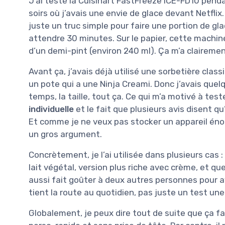
J’ai testé la Cuisinart FastFreeze ICE-FD10 pend
soirs où j’avais une envie de glace devant Netflix.
juste un truc simple pour faire une portion de gl
attendre 30 minutes. Sur le papier, cette machin
d’un demi-pint (environ 240 ml). Ça m’a clairemen
Avant ça, j’avais déjà utilisé une sorbetière class
un pote qui a une Ninja Creami. Donc j’avais quelq
temps, la taille, tout ça. Ce qui m’a motivé à test
individuelle
et le fait que plusieurs avis disent qu
Et comme je ne veux pas stocker un appareil éno
un gros argument.
Concrètement, je l’ai utilisée dans plusieurs cas :
lait végétal, version plus riche avec crème, et q
aussi fait goûter à deux autres personnes pour avoi
tient la route au quotidien, pas juste un test une
Globalement, je peux dire tout de suite que ça fa