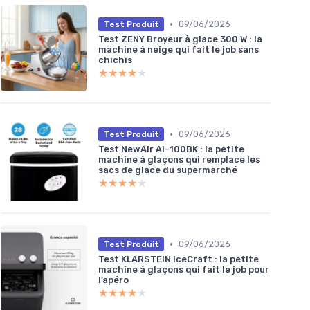
•
09/06/2026
Test Produit
Test ZENY Broyeur à glace 300 W : la
machine à neige qui fait le job sans
chichis
★★★★★
★★★★★
•
09/06/2026
Test Produit
Test NewAir AI-100BK : la petite
machine à glaçons qui remplace les
sacs de glace du supermarché
★★★★★
★★★★★
•
09/06/2026
Test Produit
Test KLARSTEIN IceCraft : la petite
machine à glaçons qui fait le job pour
l’apéro
★★★★★
★★★★★