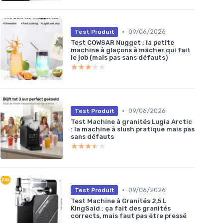
•
09/06/2026
Test Produit
Test COWSAR Nugget : la petite
machine à glaçons à mâcher qui fait
le job (mais pas sans défauts)
★★★★★
★★★★★
•
09/06/2026
Test Produit
Test Machine à granités Lugia Arctic
: la machine à slush pratique mais pas
sans défauts
★★★★★
★★★★★
•
09/06/2026
Test Produit
Test Machine à Granités 2,5 L
KingSaid : ça fait des granités
corrects, mais faut pas être pressé