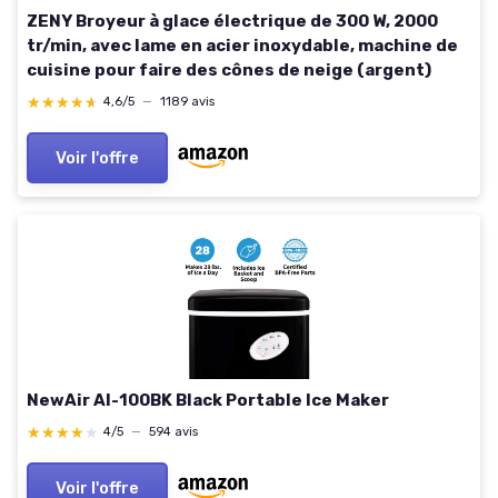
ZENY Broyeur à glace électrique de 300 W, 2000
tr/min, avec lame en acier inoxydable, machine de
cuisine pour faire des cônes de neige (argent)
★★★★★
★★★★★
4,6/5
—
1189 avis
Voir l'offre
NewAir AI-100BK Black Portable Ice Maker
★★★★★
★★★★★
4/5
—
594 avis
Voir l'offre