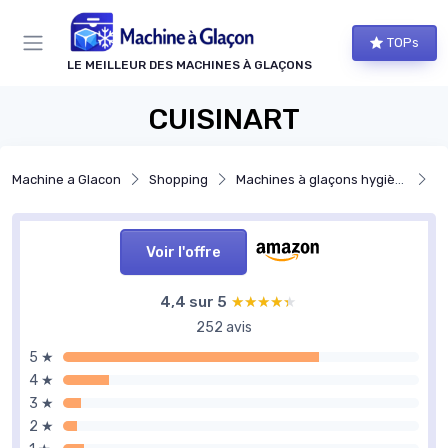
Panneau de gestion des cookies
TOPs
LE MEILLEUR DES MACHINES À GLAÇONS
CUISINART
Machine a Glacon
Shopping
Machines à glaçons hygiène et entretien
Ma
Voir l'offre
4,4 sur 5
★★★★★
★★★★★
252 avis
5 ★
4 ★
3 ★
2 ★