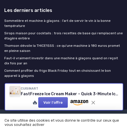
Les derniers articles
Sommelière et machine à glaçons : l’art de servir le vin à la bonne
température
Sirops maison pour cocktails : trois recettes de base qui remplacent une
étagère entière
Thomson dévoile la THICE15SS : ce qu'une machine à 180 euros promet
en pleine saison
Faut-il vraiment investir dans une machine à glaçons quand on reçoit
dix fois par an
Comment profiter du frigo Black Friday tout en choisissant le bon
appareil à glaçons
CUISINART
Machine a Glacon
FastFreeze Ice Cream Maker – Quick 3-Minute Ice Cream Machine with 5 Presets – Compact, Easy to Clean, Half-Pint Capacity, ICE-FD10
🔥
Voir l'offre
Mentions légales
Politique de confidentialité
Ce site utilise des cookies et vous donne le contrôle sur ceux que
vous souhaitez activer
© Machine a Glacon 2026