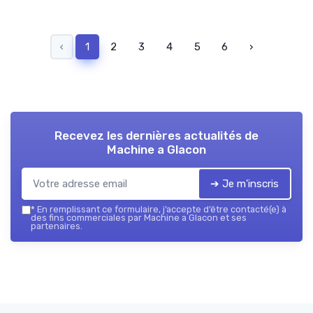
‹
1
2
3
4
5
6
›
Recevez les dernières actualités de
Machine a Glacon
➔ Je m'inscris
*
En remplissant ce formulaire, j’accepte d’être contacté(e) à
des fins commerciales par Machine a Glacon et ses
partenaires.