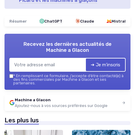
Picard et les machines à glaçons
Résumer
ChatGPT
Claude
Mistral
Recevez les dernières actualités de
Machine a Glacon
➔ Je m'inscris
*
En remplissant ce formulaire, j’accepte d’être contacté(e) à
des fins commerciales par Machine a Glacon et ses
partenaires.
Machine a Glacon
Ajoutez-nous à vos sources préférées sur Google
Les plus lus