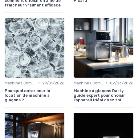
comment choisir un allié de
Picard
fraîcheur vraiment efficace
•
•
Machines Commerciales
29/01/2026
Machines Commerciales
02/03/2026
Pourquoi opter pour la
Machine à glaçons Darty :
location de machine à
guide expert pour choisir
glaçons ?
l’appareil idéal chez soi