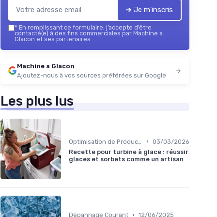
➔ Je m'inscris
*
En remplissant ce formulaire, j’accepte d’être
contacté(e) à des fins commerciales par Machine a
Glacon et ses partenaires.
Machine a Glacon
Ajoutez-nous à vos sources préférées sur Google
Les plus lus
•
Optimisation de Production
03/03/2026
Recette pour turbine à glace : réussir
glaces et sorbets comme un artisan
•
Dépannage Courant
12/06/2025