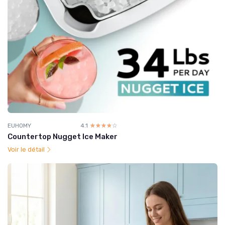
EUHOMY
4.1
☆☆☆☆☆
★★★★★
Countertop Nugget Ice Maker
Voir le détail