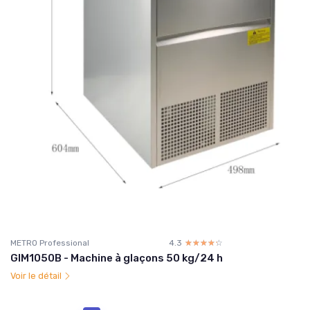
METRO Professional
4.3
☆☆☆☆☆
★★★★★
GIM1050B - Machine à glaçons 50 kg/24 h
Voir le détail