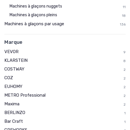
Machines à glaçons nuggets
11
Machines à glaçons pleins
18
Machines à glaçons par usage
136
Marque
VEVOR
9
KLARSTEIN
8
COSTWAY
2
COZ
2
EUHOMY
2
METRO Professional
2
Maxima
2
BERLINZO
1
Bar Craft
1
CREWORKS