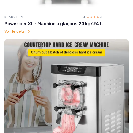
KLARSTEIN
4
☆☆☆☆☆
★★★★★
Powericer XL - Machine à glaçons 20 kg/24 h
Voir le détail