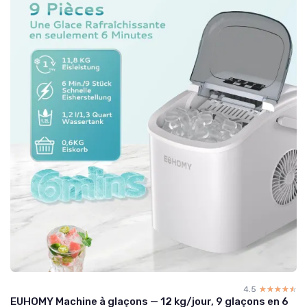
4.5
☆☆☆☆☆
★★★★★
EUHOMY Machine à glaçons — 12 kg/jour, 9 glaçons en 6