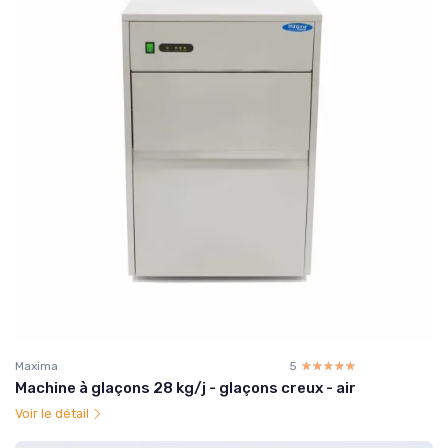
Maxima
5
☆☆☆☆☆
★★★★★
Machine à glaçons 28 kg/j - glaçons creux - air
Voir le détail