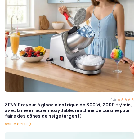
4.6
☆☆☆☆☆
★★★★★
ZENY Broyeur à glace électrique de 300 W, 2000 tr/min,
avec lame en acier inoxydable, machine de cuisine pour
faire des cônes de neige (argent)
Voir le détail