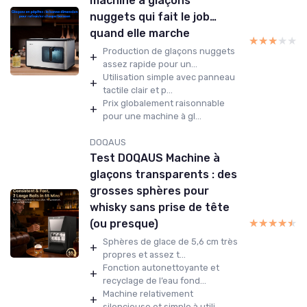
machine à glaçons
nuggets qui fait le job…
quand elle marche
★★★★★
★★★★★
Production de glaçons nuggets
+
assez rapide pour un...
Utilisation simple avec panneau
+
tactile clair et p...
Prix globalement raisonnable
+
pour une machine à gl...
DOQAUS
Test DOQAUS Machine à
glaçons transparents : des
grosses sphères pour
whisky sans prise de tête
★★★★★
★★★★★
(ou presque)
Sphères de glace de 5,6 cm très
+
propres et assez t...
Fonction autonettoyante et
+
recyclage de l’eau fond...
Machine relativement
+
silencieuse et simple à utili...