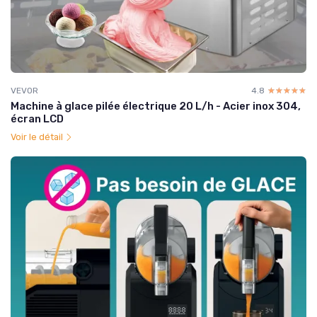
VEVOR
4.8
☆☆☆☆☆
★★★★★
Machine à glace pilée électrique 20 L/h - Acier inox 304,
écran LCD
Voir le détail