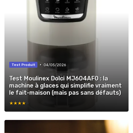
•
04/05/2026
Test Produit
Test Moulinex Dolci MJ604AF0 : la
machine à glaces qui simplifie vraiment
le fait-maison (mais pas sans défauts)
★★★★★
★★★★★