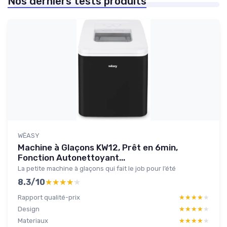
Nos derniers tests produits
WËASY
Machine à Glaçons KW12, Prêt en 6min,
Fonction Autonettoyant...
La petite machine à glaçons qui fait le job pour l’été
8.3/10
★★★★★
★★★★★
Rapport qualité-prix
★★★★★
★★★★★
Design
★★★★★
★★★★★
Materiaux
★★★★★
★★★★★