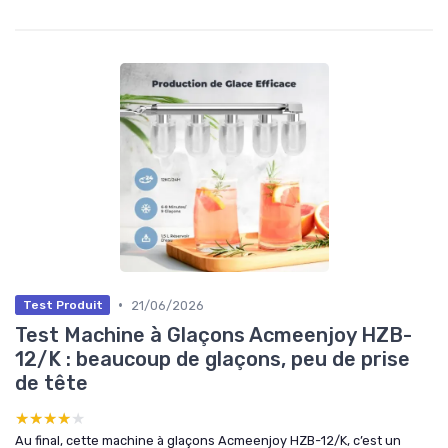
•
21/06/2026
Test Produit
Test Machine à Glaçons Acmeenjoy HZB-
12/K : beaucoup de glaçons, peu de prise
de tête
★★★★★
★★★★★
Au final, cette machine à glaçons Acmeenjoy HZB-12/K, c’est un