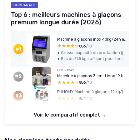
COMPARATIF
Top 6 : meilleurs machines à glaçons
premium longue durée (2026)
Machine à glaçons inox 40kg/24h avec broyeur
★★★★★
★★★★★
8.6
/10
#1
+
Grosse capacité de production (jusqu’à 40 kg/24 h) adaptée à un usage pro
+
Bac de 11,5 kg suffisant pour tenir un service sans stress
COSTWAY
Machine à glaçons 3-en-1 inox 19 kg/24h
#2
★★★★★
★★★★★
8.6
/10
EUHOMY Machine à glaçons 12 kg/jour - 9 glaçons en 6 min - Auto-nettoyante
#3
★★★★★
★★★★★
8.4
/10
Voir le comparatif complet →