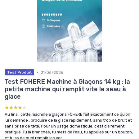
•
21/06/2026
Test Produit
Test FOHERE Machine à Glaçons 14 kg : la
petite machine qui remplit vite le seau à
glace
★★★★★
★★★★★
Au final, cette machine à glaçons FOHERE fait exactement ce qu’on
lui demande : produire de la glace rapidement, sans trop de bruit et
sans prise de tête. Pour un usage domestique, c’est clairement
pratique. Tu la branches, tu mets de l’eau, tu appuies sur un bouton,
et tu as de quoi remplir les ver...