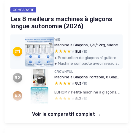
COMPARATIF
Les 8 meilleurs machines à glaçons
longue autonomie (2026)
WIE
Machine à Glaçons, 1,3l/12kg, Silencieuse Machine à Glacons Comptoir avec Pelle à Glaçons, Machine à Glaçons Autonettoyante et Portable pour Maison/Cuisine/Camping
★★★★★
★★★★★
#1
8.5
/10
+
Production de glaçons régulière (9 glaçons toutes ~7–9 minutes) suffisante pour un usage domestique
+
Machine compacte avec niveau sonore raisonnable, se fait oublier en fond sonore
CROWNFUL
Machine à Glaçons Portable, 8 Glaçons en 6 Minutes, Machine à Glaçons Autonettoyante 12 kg/24 h pour Maison, Cuisine, Bureau, Bar et Fête Noir
#2
★★★★★
★★★★★
8.3
/10
EUHOMY Petite machine à glaçons, 9 cubes prêts en 6 minutes, 12 kg/jour, autonettoyante, machine à glace portable avec poignée de transport, panier et pelle, 2 tailles de glaçons pour la maison Argentée - 12kg
#3
★★★★★
★★★★★
8.3
/10
Voir le comparatif complet →