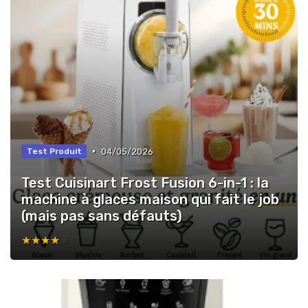
•
04/05/2026
Test Produit
Test Cuisinart Frost Fusion 6-in-1 : la
machine à glaces maison qui fait le job
(mais pas sans défauts)
★★★★★
★★★★★