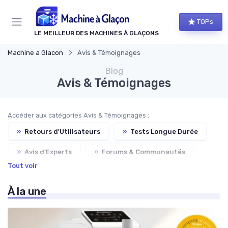
Panneau de gestion des cookies
TOPs
LE MEILLEUR DES MACHINES À GLAÇONS
Machine a Glacon
Avis & Témoignages
Blog
Avis & Témoignages
Accéder aux catégories Avis & Témoignages :
»
Retours d'Utilisateurs
»
Tests Longue Durée
»
Avis d'Experts
»
Forums & Communautés
Tout voir
»
Promotions & Offres
À la une