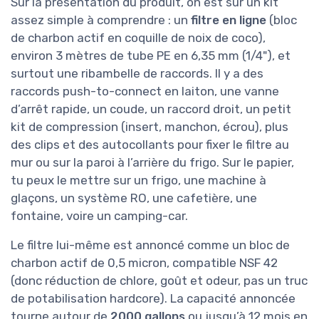
Sur la présentation du produit, on est sur un kit
assez simple à comprendre : un
filtre en ligne
(bloc
de charbon actif en coquille de noix de coco),
environ 3 mètres de tube PE en 6,35 mm (1/4"), et
surtout une ribambelle de raccords. Il y a des
raccords push-to-connect en laiton, une vanne
d’arrêt rapide, un coude, un raccord droit, un petit
kit de compression (insert, manchon, écrou), plus
des clips et des autocollants pour fixer le filtre au
mur ou sur la paroi à l’arrière du frigo. Sur le papier,
tu peux le mettre sur un frigo, une machine à
glaçons, un système RO, une cafetière, une
fontaine, voire un camping-car.
Le filtre lui-même est annoncé comme un bloc de
charbon actif de 0,5 micron, compatible NSF 42
(donc réduction de chlore, goût et odeur, pas un truc
de potabilisation hardcore). La capacité annoncée
tourne autour de
2000 gallons
ou jusqu’à 12 mois en