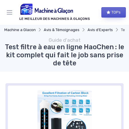
Panneau de gestion des cookies
TOPs
LE MEILLEUR DES MACHINES À GLAÇONS
Machine a Glacon
Avis & Témoignages
Avis d'Experts
Test
Guide d'achat
Test filtre à eau en ligne HaoChen : le
kit complet qui fait le job sans prise
de tête