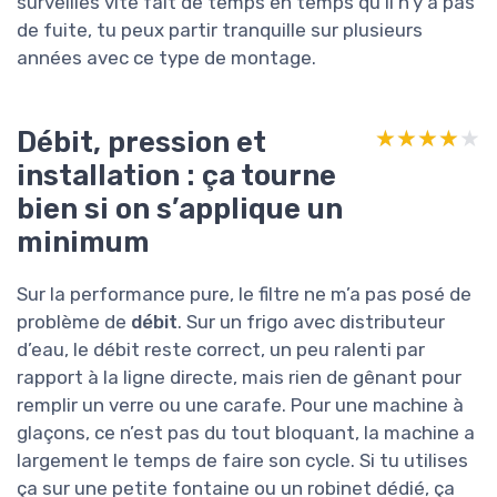
surveilles vite fait de temps en temps qu’il n’y a pas
de fuite, tu peux partir tranquille sur plusieurs
années avec ce type de montage.
Débit, pression et
★★★★★
★★★★★
installation : ça tourne
bien si on s’applique un
minimum
Sur la performance pure, le filtre ne m’a pas posé de
problème de
débit
. Sur un frigo avec distributeur
d’eau, le débit reste correct, un peu ralenti par
rapport à la ligne directe, mais rien de gênant pour
remplir un verre ou une carafe. Pour une machine à
glaçons, ce n’est pas du tout bloquant, la machine a
largement le temps de faire son cycle. Si tu utilises
ça sur une petite fontaine ou un robinet dédié, ça