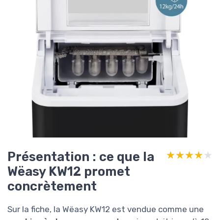
Présentation : ce que la
★★★★★
★★★★★
Wëasy KW12 promet
concrètement
Sur la fiche, la Wëasy KW12 est vendue comme une