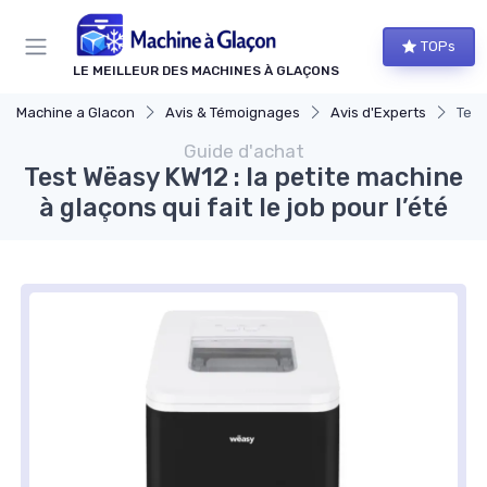
Panneau de gestion des cookies
TOPs
LE MEILLEUR DES MACHINES À GLAÇONS
Machine a Glacon
Avis & Témoignages
Avis d'Experts
Test
Guide d'achat
Test Wëasy KW12 : la petite machine
à glaçons qui fait le job pour l’été