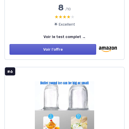
8
/10
★★★★★
★★★★★
🌟 Excellent
Voir le test complet →
Voir l'offre
#6