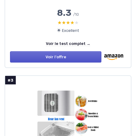
8.3
/10
★★★★★
★★★★★
🌟 Excellent
Voir le test complet →
Voir l'offre
#3