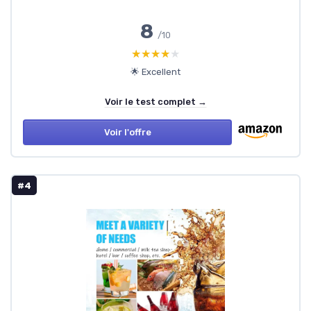
8
/10
★★★★★
★★★★★
🌟 Excellent
Voir le test complet →
Voir l'offre
#4