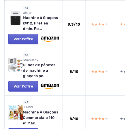
#2
Wëasy
Machine à Glaçons
KW12, Prêt en
8.3/10
★★★★★
★★★★★
★★
★★
6min, Fo...
Voir l'offre
#3
Samnuerly
Cubes de pépites
de machine à
8/10
★★★★★
★★★★★
★★
★★
glaçons po...
Voir l'offre
#4
BDJSN
Machine À Glaçons
Commerciale 110
8/10
★★★★★
★★★★★
★★
★★
W, Mac...