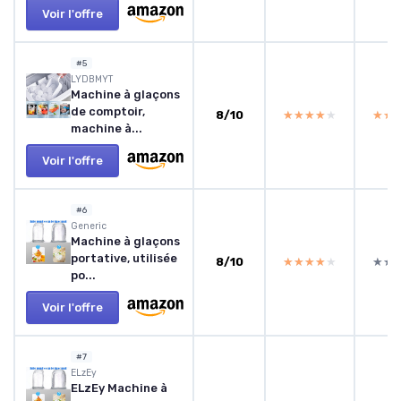
Voir l'offre
#5
‎LYDBMYT
Machine à glaçons
de comptoir,
8/10
★★★★★
★★★★★
★★
★★
machine à...
Voir l'offre
#6
‎Generic
Machine à glaçons
portative, utilisée
8/10
★★★★★
★★★★★
★★
★★
po...
Voir l'offre
#7
ELzEy
ELzEy Machine à