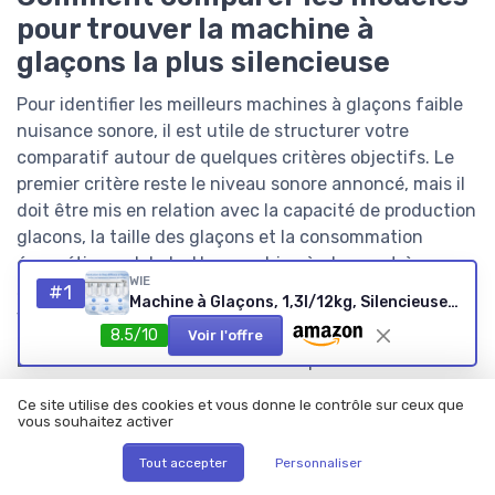
pour trouver la machine à
glaçons la plus silencieuse
Pour identifier les meilleurs machines à glaçons faible
nuisance sonore, il est utile de structurer votre
comparatif autour de quelques critères objectifs. Le
premier critère reste le niveau sonore annoncé, mais il
doit être mis en relation avec la capacité de production
glacons, la taille des glaçons et la consommation
énergétique globale. Une machine à glaçons très
WIE
silencieuse mais trop lente ou sous dimensionnée pour
#1
Machine à Glaçons, 1,3l/12kg, Silencieuse Machine à Glacons Comptoir avec Pelle à Glaçons, Machine à Glaçons Autonettoyante et Portable pour Maison/Cuisine/Camping
vos besoins risque de vous décevoir à l’usage.
8.5/10
Voir l'offre
Le deuxième critère concerne la capacité réservoir et
les dimensions de la machine, car ces éléments
Ce site utilise des cookies et vous donne le contrôle sur ceux que
déterminent à la fois l’autonomie et l’encombrement
vous souhaitez activer
sur votre plan de travail. Une machine à glaçons
Tout accepter
Personnaliser
compacte avec une petite capacité peut suffire pour un
usage domestique ponctuel, tandis que des machines