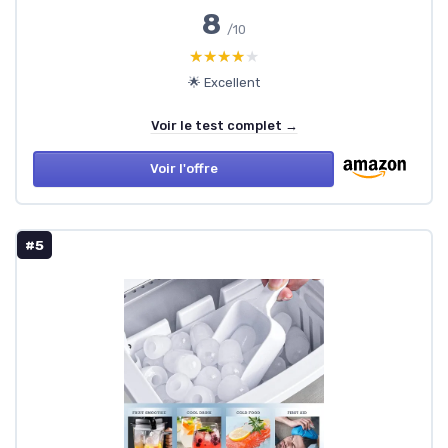
8
/10
★★★★★
★★★★★
🌟 Excellent
Voir le test complet →
Voir l'offre
#5