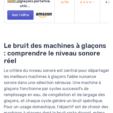
glaçons portative,
6/10
★★★★★
★★★★★
★★
★★
utili...
Voir l'offre
Le bruit des machines à glaçons
: comprendre le niveau sonore
réel
Le critère du niveau sonore est central pour départager
les meilleurs machines à glaçons faible nuisance
sonore dans une sélection sérieuse. Une machine à
glaçons fonctionne par cycles successifs de
remplissage en eau, de congélation et de largage des
glaçons, et chaque cycle génère un bruit spécifique.
Pour un usage domestique, l’objectif est de choisir des
machines à glaçons dont le bruit reste discret, même