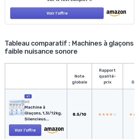
Voir l'offre
Tableau comparatif : Machines à glaçons
faible nuisance sonore
Rapport
Note
qualité-
globale
prix
Des
#1
WIE
Machine à
Glaçons, 1,3l/12kg,
8.5/10
★★★★★
★★★★★
★★
★★
Silencieus...
Voir l'offre