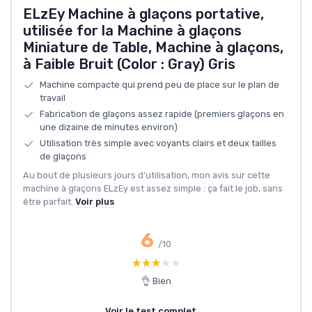
ELzEy Machine à glaçons portative,
utilisée for la Machine à glaçons
Miniature de Table, Machine à glaçons,
à Faible Bruit (Color : Gray) Gris
Machine compacte qui prend peu de place sur le plan de
travail
Fabrication de glaçons assez rapide (premiers glaçons en
une dizaine de minutes environ)
Utilisation très simple avec voyants clairs et deux tailles
de glaçons
Au bout de plusieurs jours d’utilisation, mon avis sur cette
machine à glaçons ELzEy est assez simple : ça fait le job, sans
être parfait.
Voir plus
6
/10
★★★★★
★★★★★
👌 Bien
Voir le test complet →