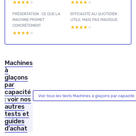
★★★★★
★★★★★
★★★★★
★★★★★
PRÉSENTATION : CE QUE LA
EFFICACITÉ AU QUOTIDIEN :
MACHINE PROMET
UTILE, MAIS PAS MAGIQUE
CONCRÈTEMENT
★★★★★
★★★★★
★★★★★
★★★★★
Machines
à
glaçons
par
capacité
Voir tous les tests Machines à glaçons par capacité
: voir nos
autres
tests et
guides
d'achat