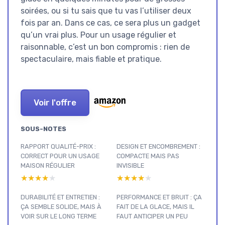
soirées, ou si tu sais que tu vas l’utiliser deux
fois par an. Dans ce cas, ce sera plus un gadget
qu’un vrai plus. Pour un usage régulier et
raisonnable, c’est un bon compromis : rien de
spectaculaire, mais fiable et pratique.
Voir l'offre
SOUS-NOTES
RAPPORT QUALITÉ-PRIX :
DESIGN ET ENCOMBREMENT :
CORRECT POUR UN USAGE
COMPACTE MAIS PAS
MAISON RÉGULIER
INVISIBLE
★★★★★
★★★★★
★★★★★
★★★★★
DURABILITÉ ET ENTRETIEN :
PERFORMANCE ET BRUIT : ÇA
ÇA SEMBLE SOLIDE, MAIS À
FAIT DE LA GLACE, MAIS IL
VOIR SUR LE LONG TERME
FAUT ANTICIPER UN PEU