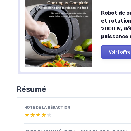
Robot de c
et rotation
2000 W, dé
puissance 
Voir l'offre
Résumé
NOTE DE LA RÉDACTION
★★★★★
★★★★★