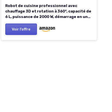
Robot de cuisine professionnel avec
chauffage 3D et rotation à 360°, capacité de
6 L, puissance de 2000 W, démarrage en un
clic, 3 engrenages de puissance de feu pour
la maison et le restaurant
Voir l'offre