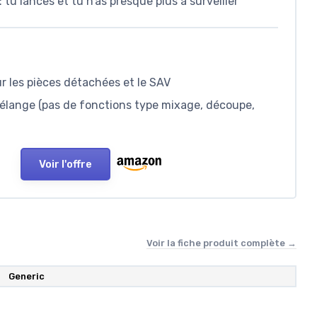
 tu lances et tu n’as presque plus à surveiller
r les pièces détachées et le SAV
mélange (pas de fonctions type mixage, découpe,
Voir l'offre
Voir la fiche produit complète →
‎Generic