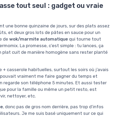
asse tout seul : gadget ou vraie
ant une bonne quinzaine de jours, sur des plats assez
ûts, et deux gros lots de pâtes en sauce pour un
re de
wok/marmite automatique
qui tourne tout
ermomix. La promesse, c’est simple : tu lances, ça
un plat cuit de manière homogène sans rester planté
e + casserole habituelles, surtout les soirs où j’avais
i ça pouvait vraiment me faire gagner du temps et
on regarde son téléphone 5 minutes. Et aussi tester
e pour la famille ou même un petit resto, est
ir, nettoyer, etc.
ue
, donc pas de gros nom derrière, pas trop d’infos
ilisateurs. Je me suis basé uniquement sur ce qui