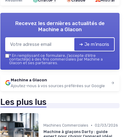
Résumer
ChatGPT
Claude
Mistral
Recevez les dernières actualités de
Machine a Glacon
➔ Je m'inscris
*
En remplissant ce formulaire, j’accepte d’être
contacté(e) à des fins commerciales par Machine a
Glacon et ses partenaires.
Machine a Glacon
Ajoutez-nous à vos sources préférées sur Google
Les plus lus
•
Machines Commerciales
02/03/2026
Machine à glaçons Darty : guide
expert pour choisir l’appareil idéal