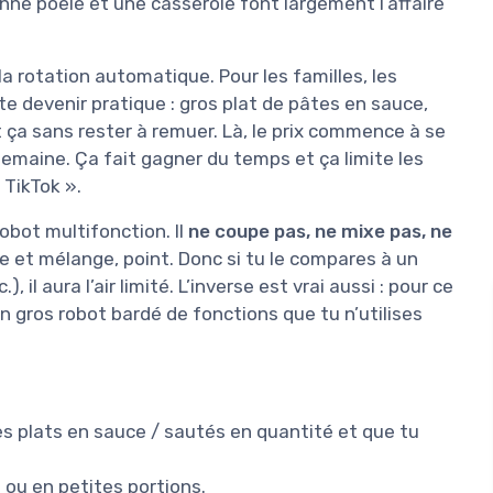
ne poêle et une casserole font largement l’affaire
a rotation automatique. Pour les familles, les
te devenir pratique : gros plat de pâtes en sauce,
t ça sans rester à remuer. Là, le prix commence à se
ar semaine. Ça fait gagner du temps et ça limite les
 TikTok ».
robot multifonction. Il
ne coupe pas, ne mixe pas, ne
e et mélange, point. Donc si tu le compares à un
 il aura l’air limité. L’inverse est vrai aussi : pour ce
’un gros robot bardé de fonctions que tu n’utilises
s plats en sauce / sautés en quantité et que tu
 ou en petites portions.