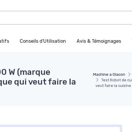
tifs
Conseils d'Utilisation
Avis & Témoignages
000 W (marque
Machine a Glacon
ue qui veut faire la
Test Robot de cu
veut faire la cuisine