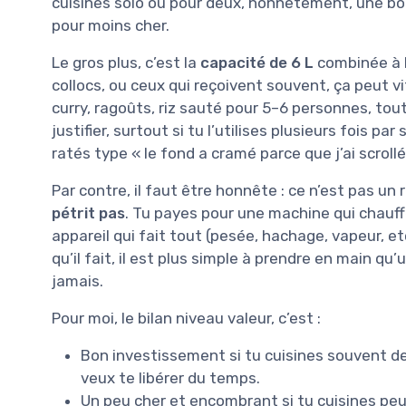
cuisines solo ou pour deux, honnêtement, une bon
pour moins cher.
Le gros plus, c’est la
capacité de 6 L
combinée à l
collocs, ou ceux qui reçoivent souvent, ça peut vi
curry, ragoûts, riz sauté pour 5–6 personnes, tou
justifier, surtout si tu l’utilises plusieurs fois p
ratés type « le fond a cramé parce que j’ai scrollé
Par contre, il faut être honnête : ce n’est pas un 
pétrit pas
. Tu payes pour une machine qui chauff
appareil qui fait tout (pesée, hachage, vapeur, etc.),
qu’il fait, il est plus simple à prendre en main qu
jamais.
Pour moi, le bilan niveau valeur, c’est :
Bon investissement si tu cuisines souvent de
veux te libérer du temps.
Un peu cher et encombrant si tu cuisines peu