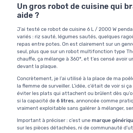
Un gros robot de cuisine qui br
aide ?
J’ai testé ce robot de cuisine 6 L / 2000 W pend
variés : riz sauté, légumes sautés, quelques rago
repas entre potes. On est clairement sur un gen
seul, plus que sur un robot multifonction type Th
chauffe, ça mélange à 360°, et t’es censé avoir 
devant la plaque.
Concrètement, je l’ai utilisé à la place de ma poêl
la flemme de surveiller. L’idée, c’était de voir s
éviter les plats qui attachent ou brûlent dès qu’
si la capacité de
6 litres
, annoncée comme pratiqu
vraiment exploitable sans galérer à mélanger, serv
Important à préciser : c’est une
marque génériq
sur les pièces détachées, ni de communauté d’ut