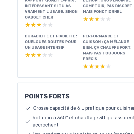
RAPPORT QUALITÉ-PRIX :
DESIGN : GROS ENGIN DE
INTÉRESSANT SI TU AS
COMPTOIR, PAS DISCRET
VRAIMENT L’USAGE, SINON
MAIS FONCTIONNEL
GADGET CHER
★★★★★
★★★★★
★★★★★
★★★★★
DURABILITÉ ET FIABILITÉ :
PERFORMANCE ET
QUELQUES DOUTES POUR
CUISSON : ÇA MÉLANGE
UN USAGE INTENSIF
BIEN, ÇA CHAUFFE FORT,
MAIS PAS TOUJOURS
★★★★★
★★★★★
PRÉCIS
★★★★★
★★★★★
POINTS FORTS
Grosse capacité de 6 L pratique pour cuisin
Rotation à 360° et chauffage 3D qui assuren
accrochent