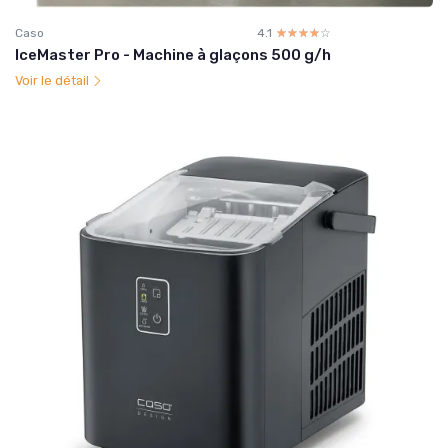
Caso
4.1
☆☆☆☆☆
★★★★★
IceMaster Pro - Machine à glaçons 500 g/h
Voir le détail