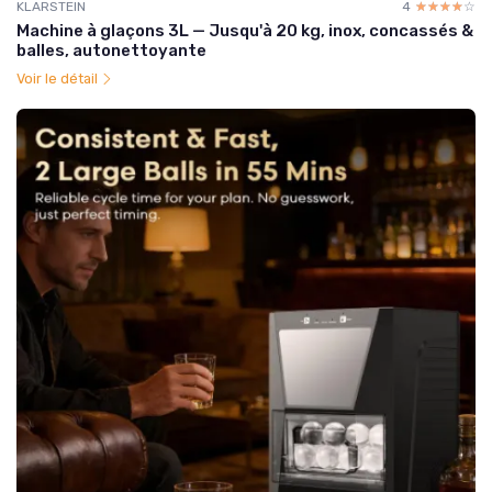
KLARSTEIN
4
☆☆☆☆☆
★★★★★
Machine à glaçons 3L — Jusqu'à 20 kg, inox, concassés &
balles, autonettoyante
Voir le détail