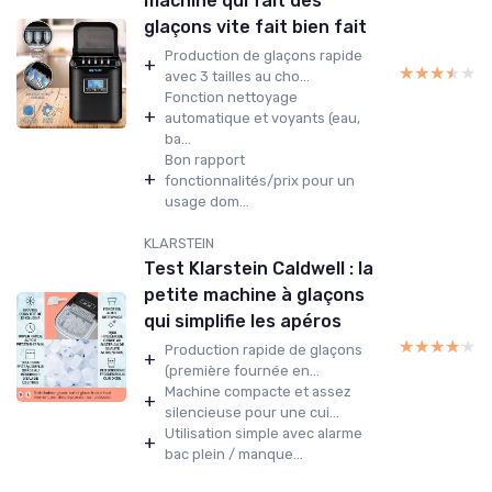
machine qui fait des
glaçons vite fait bien fait
Production de glaçons rapide
+
★★★★★
★★★★★
avec 3 tailles au cho...
Fonction nettoyage
+
automatique et voyants (eau,
ba...
Bon rapport
+
fonctionnalités/prix pour un
usage dom...
KLARSTEIN
Test Klarstein Caldwell : la
petite machine à glaçons
qui simplifie les apéros
★★★★★
★★★★★
Production rapide de glaçons
+
(première fournée en...
Machine compacte et assez
+
silencieuse pour une cui...
Utilisation simple avec alarme
+
bac plein / manque...