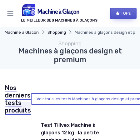
Panneau de gestion des cookies
TOPs
LE MEILLEUR DES MACHINES À GLAÇONS
Machine a Glacon
Shopping
Machines à glaçons design et pr
Shopping
Machines à glaçons design et
premium
Nos
derniers
Voir tous les tests Machines à glaçons design et pre
tests
produits
Test Tillvex Machine à
glaçons 12 kg : la petite