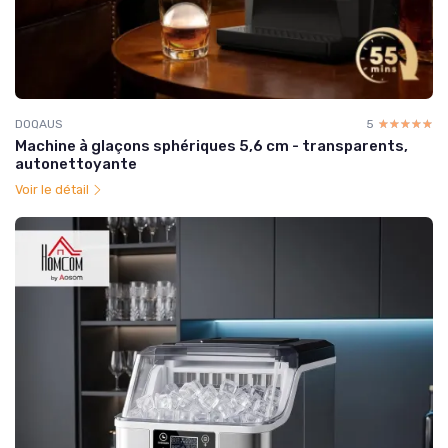
DOQAUS
5
☆☆☆☆☆
★★★★★
Machine à glaçons sphériques 5,6 cm - transparents,
autonettoyante
Voir le détail