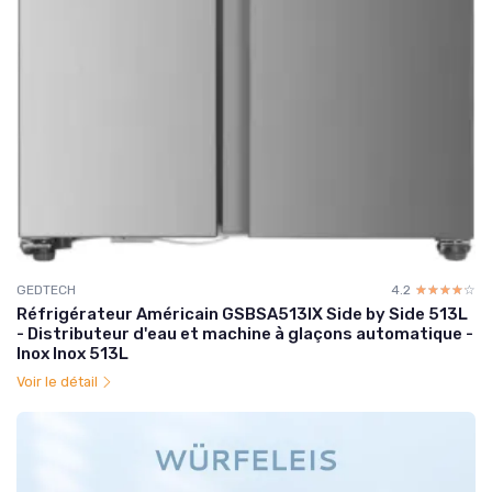
GEDTECH
4.2
☆☆☆☆☆
★★★★★
Réfrigérateur Américain GSBSA513IX Side by Side 513L
- Distributeur d'eau et machine à glaçons automatique -
Inox Inox 513L
Voir le détail