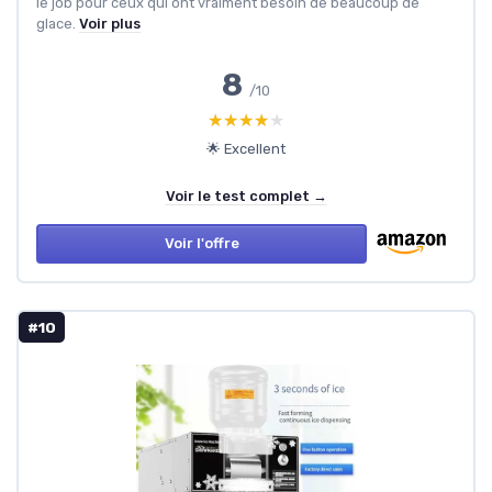
le job pour ceux qui ont vraiment besoin de beaucoup de
glace.
Voir plus
8
/10
★★★★★
★★★★★
🌟 Excellent
Voir le test complet →
Voir l'offre
#10