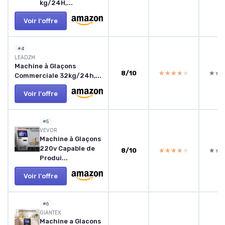
kg/24H,...
Voir l'offre
#4
LEADZM
Machine à Glaçons
8/10
★★★★★
★★★★★
★★
★★
Commerciale 32kg/24h,...
Voir l'offre
#5
VEVOR
Machine à Glaçons
220v Capable de
8/10
★★★★★
★★★★★
★★
★★
Produi...
Voir l'offre
#6
GIANTEX
Machine a Glacons