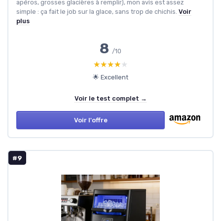
apéros, grosses glacières à remplir), mon avis est assez
simple : ça fait le job sur la glace, sans trop de chichis.
Voir
plus
8
/10
★★★★★
★★★★★
🌟 Excellent
Voir le test complet →
Voir l'offre
#9