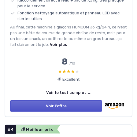
Raccordement direct à l’eau + bac de 7,5 kg, très pratique
pour le service
Fonction nettoyage automatique et panneau LCD avec
alertes utiles
Au final, cette machine à glaçons HOMCOM 36 kg/24 h, ce n’est
pas une bête de course de grande chaîne de resto, mais pour
un bar, un snack, un petit resto ou même un gros bureau, ça
fait clairement le job.
Voir plus
8
/10
★★★★★
★★★★★
🌟 Excellent
Voir le test complet →
Voir l'offre
#4
💰 Meilleur prix