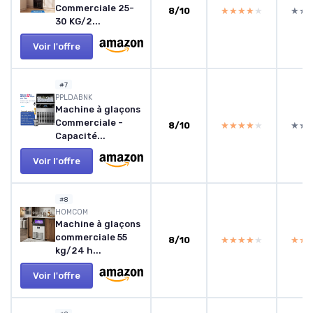
Commerciale 25-
8/10
★★★★★
★★★★★
★★
★★
30 KG/2...
Voir l'offre
#7
‎PPLDABNK
Machine à glaçons
Commerciale -
8/10
★★★★★
★★★★★
★★
★★
Capacité...
Voir l'offre
#8
HOMCOM
Machine à glaçons
commerciale 55
8/10
★★★★★
★★★★★
★★
★★
kg/24 h...
Voir l'offre