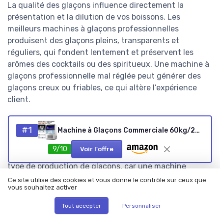
La qualité des glaçons influence directement la
présentation et la dilution de vos boissons. Les
meilleurs machines à glaçons professionnelles
produisent des glaçons pleins, transparents et
réguliers, qui fondent lentement et préservent les
arômes des cocktails ou des spiritueux. Une machine à
glaçons professionnelle mal réglée peut générer des
glaçons creux ou friables, ce qui altère l’expérience
client.
Les fabricants proposent plusieurs formes de glace,
#1
comme les glaçons pleins, les glaçons creux, la glace
Machine à Glaçons Commerciale 60kg/24h Glace Machine Professionnel 40 Glaçons en 8-15 Minutes Écran LCD Storage de 15kg Nettoyage Auto pour Maison Bureau Restaurant Bar Café
pilée ou la glace en paillettes pour les buffets. Chaque
9/10
Voir l'offre
appareil de la gamme professionnelle doit préciser le
type de production de glaçons, car une machine
glacon pour bar à cocktails ne répond pas aux mêmes
Ce site utilise des cookies et vous donne le contrôle sur ceux que
vous souhaitez activer
besoins qu’une machine glacons pour poissonnerie. Les
meilleurs machines à glaçons professionnelles
Tout accepter
Personnaliser
permettent parfois d’ajuster la taille des glaçons, ce