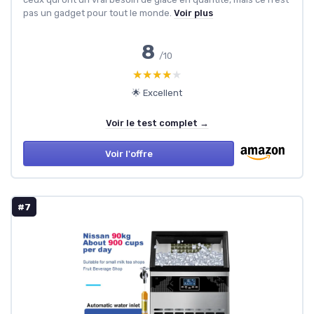
pas un gadget pour tout le monde.
Voir plus
8
/10
★★★★★
★★★★★
🌟 Excellent
Voir le test complet →
Voir l'offre
#7