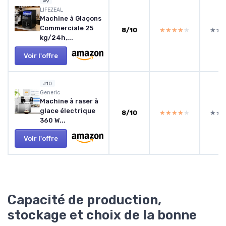
#9
LIFEZEAL
Machine à Glaçons
Commerciale 25
8/10
★★★★★
★★★★★
★★
★★
kg/24h,...
Voir l'offre
#10
‎Generic
Machine à raser à
glace électrique
8/10
★★★★★
★★★★★
★★
★★
360 W...
Voir l'offre
Capacité de production,
stockage et choix de la bonne