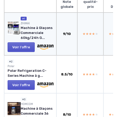
Note
qualité-
globale
prix
Des
#1
ZHIMAI
Machine à Glaçons
Commerciale
9/10
★★★★★
★★★★★
★★
★★
60kg/24h G...
Voir l'offre
#2
Polar
Polar Refrigeration C-
8.5/10
★★★★★
★★★★★
★★
★★
Series Machine à g...
Voir l'offre
#3
HOMCOM
Machine à Glaçons
Commerciale 36
8/10
★★★★★
★★★★★
★★
★★