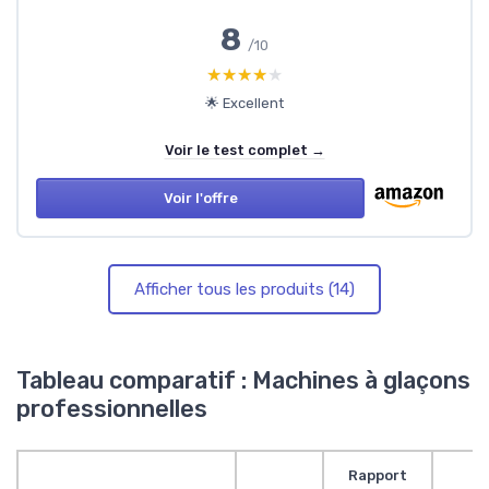
8
/10
★★★★★
★★★★★
🌟 Excellent
Voir le test complet →
Voir l'offre
Afficher tous les produits (14)
Tableau comparatif : Machines à glaçons
professionnelles
Rapport