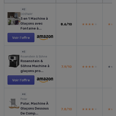
#2
COSTWAY
3 en 1 Machine à
Glaçons avec
8.6/10
★★★★★
★★★★★
★★
★★
Fontaine à...
Voir l'offre
#3
Rosenstein & Söhne
Rosenstein &
Söhne Machine à
7.9/10
★★★★★
★★★★★
★★
★★
glaçons pro...
Voir l'offre
#4
Polar
Polar, Machine À
Glaçons Dessous
7.8/10
★★★★★
★★★★★
★★
★★
De Comp...