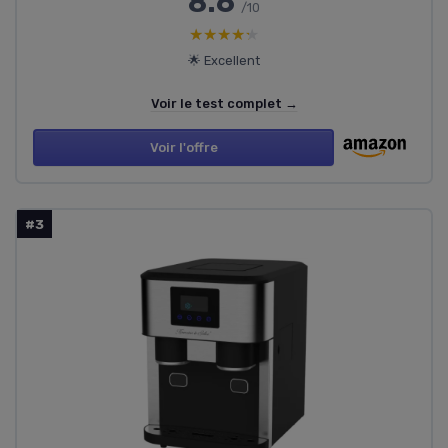
8.6
/10
★★★★★
★★★★★
🌟 Excellent
Voir le test complet →
Voir l'offre
#3