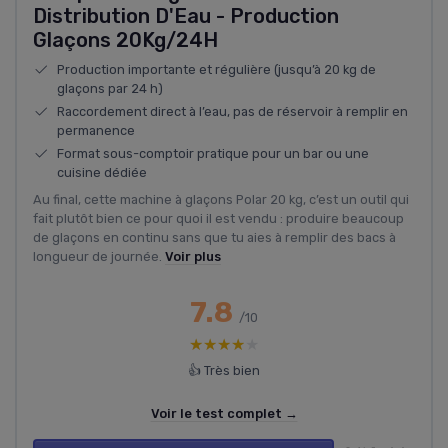
Distribution D'Eau - Production
Glaçons 20Kg/24H
Production importante et régulière (jusqu’à 20 kg de
glaçons par 24 h)
Raccordement direct à l’eau, pas de réservoir à remplir en
permanence
Format sous-comptoir pratique pour un bar ou une
cuisine dédiée
Au final, cette machine à glaçons Polar 20 kg, c’est un outil qui
fait plutôt bien ce pour quoi il est vendu : produire beaucoup
de glaçons en continu sans que tu aies à remplir des bacs à
longueur de journée.
Voir plus
7.8
/10
★★★★★
★★★★★
👍 Très bien
Voir le test complet →