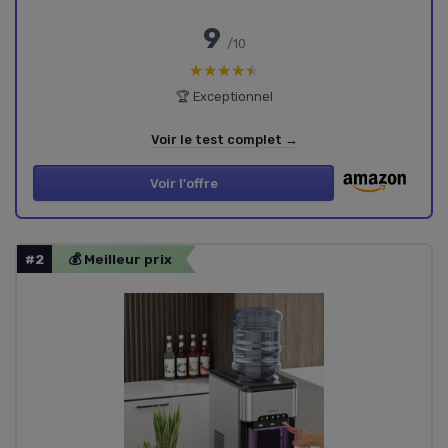
9
/10
★★★★★
★★★★★
🏆 Exceptionnel
Voir le test complet →
Voir l'offre
#2
💰 Meilleur prix