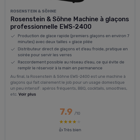
ROSENSTEIN & SÖHNE
Rosenstein & Söhne Machine à glaçons
professionnelle EWS-2400
Production de glace rapide (premiers glaçons en environ 7
minutes) avec deux tailles + glace pilée
Distributeur direct de glaçons et d’eau froide, pratique en
soirée pour servir les verres
Raccordement possible au réseau d’eau, ce qui évite de
remplir le réservoir à la main en permanence
Au final, la Rosenstein & Söhne EWS-2400 est une machine à
glaçons qui fait clairement le job pour un usage domestique
un peu intensif : apéros fréquents, BBQ, cocktails, smoothies,
etc.
Voir plus
7.9
/10
★★★★★
★★★★★
👍 Très bien