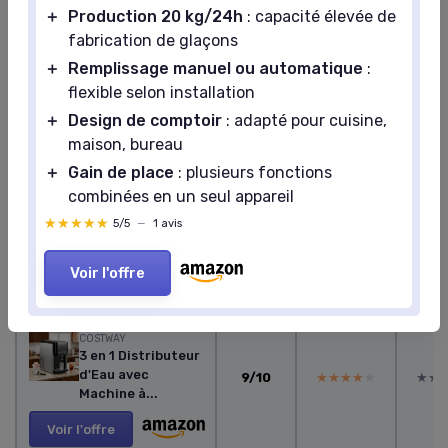
Voir le test complet →
＋
Production 20 kg/24h
: capacité élevée de
fabrication de glaçons
Voir l'offre
＋
Remplissage manuel ou automatique
:
flexible selon installation
＋
Design de comptoir
: adapté pour cuisine,
maison, bureau
Tableau comparatif : Machines à glaçons
raccordées réseau
＋
Gain de place
: plusieurs fonctions
combinées en un seul appareil
★★★★★
★★★★★
5/5
—
1 avis
Rapport
Note
qualité-
Voir l'offre
globale
prix
Des
#1
COSTWAY
3 en 1 Distributeur
d'Eau avec
9/10
★★★★★
★★★★★
★★
★★
Machine à...
Voir l'offre