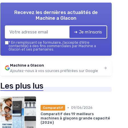
Recevez les dernières actualités de
Machine a Glacon
➔ Je m'inscris
*
En remplissant ce formulaire, j’accepte d’être
contacté(e) à des fins commerciales par Machine a
Glacon et ses partenaires.
Machine a Glacon
Ajoutez-nous à vos sources préférées sur Google
Les plus lus
•
09/06/2026
Comparatif
Comparatif des 19 meilleurs
machines à glaçons grande capacité
(2026)