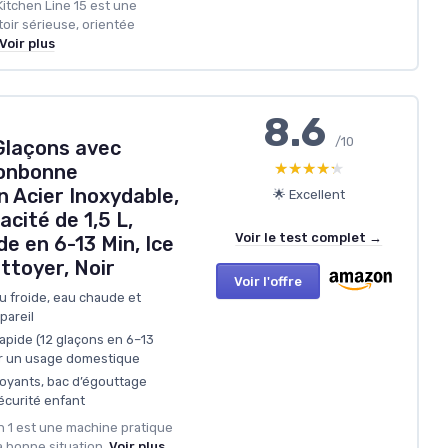
Kitchen Line 15 est une
oir sérieuse, orientée
Voir plus
8.6
/10
Glaçons avec
★★★★★
★★★★★
Bonbonne
 Acier Inoxydable,
🌟 Excellent
cité de 1,5 L,
Voir le test complet →
e en 6-13 Min, Ice
ttoyer, Noir
Voir l'offre
au froide, eau chaude et
pareil
apide (12 glaçons en 6–13
ur un usage domestique
voyants, bac d’égouttage
écurité enfant
n 1 est une machine pratique
a bonne situation.
Voir plus