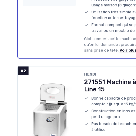
usage maison (8 glaçons
Utilisation très simple a
fonction auto-nettoyag
Format compact qui se p
travail ou un meuble de
Globalement, cette machine 
qu’on lui demande : produi
sans prise de tête.
Voir plu
#2
HENDI
271551 Machine à
Line 15
Bonne capacité de prod
comptoir (jusqu’à 15 kg
Construction en inox as
petit usage pro
Pas besoin de brancheme
à utiliser