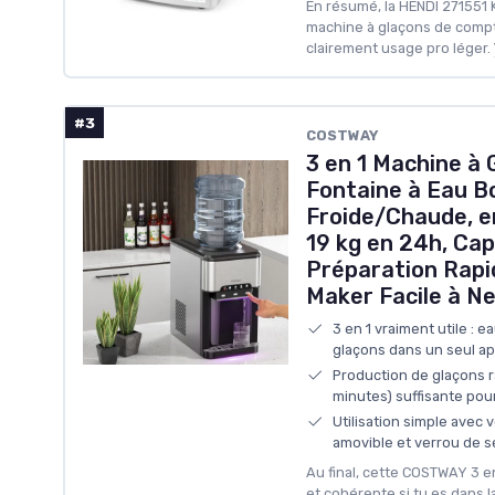
En résumé, la HENDI 271551 
machine à glaçons de compt
clairement usage pro léger.
#3
COSTWAY
3 en 1 Machine à 
Fontaine à Eau 
Froide/Chaude, en
19 kg en 24h, Capa
Préparation Rapid
Maker Facile à Ne
3 en 1 vraiment utile : e
glaçons dans un seul ap
Production de glaçons r
minutes) suffisante po
Utilisation simple avec 
amovible et verrou de s
Au final, cette COSTWAY 3 e
et cohérente si tu es dans l