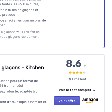
 toutes les ~6-8 minutes)
vec 2 tailles de glaçons et
e pratique
ose facilement sur un plan de
 bar
à glaçons WELLENT fait ce
re des glaçons rapidement
s
8.6
/10
 glaçons - Kitchen
★★★★★
★★★★★
🌟 Excellent
uction pour un format de
/24 h annoncés)
Voir le test complet →
sez robuste, adaptée à un
Voir l'offre
nt d’eau, simple à installer et