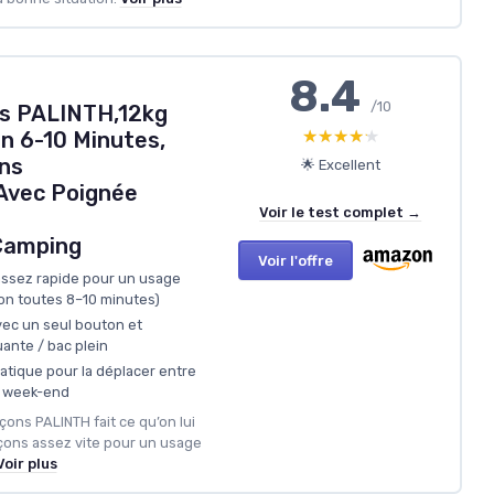
8.4
/10
ns PALINTH,12kg
★★★★★
★★★★★
n 6-10 Minutes,
ns
🌟 Excellent
Avec Poignée
Voir le test complet →
Camping
Voir l'offre
assez rapide pour un usage
on toutes 8–10 minutes)
avec un seul bouton et
ante / bac plein
atique pour la déplacer entre
n week-end
çons PALINTH fait ce qu’on lui
çons assez vite pour un usage
Voir plus