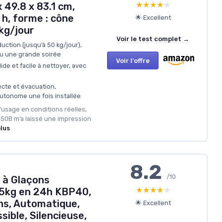
★★★★★
★★★★★
 49.8 x 83.1 cm,
 h, forme : cône
🌟 Excellent
kg/jour
Voir le test complet →
ction (jusqu’à 50 kg/jour),
ou une grande soirée
Voir l'offre
ide et facile à nettoyer, avec
ecte et évacuation,
utonome une fois installée
usage en conditions réelles,
50B m’a laissé une impression
plus
8.2
/10
 à Glaçons
★★★★★
★★★★★
15kg en 24h KBP40,
ons, Automatique,
🌟 Excellent
ible, Silencieuse,