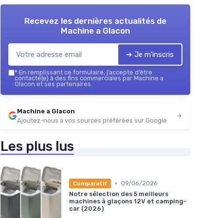
Recevez les dernières actualités de
Machine a Glacon
➔ Je m'inscris
*
En remplissant ce formulaire, j’accepte d’être
contacté(e) à des fins commerciales par Machine a
Glacon et ses partenaires.
Machine a Glacon
Ajoutez-nous à vos sources préférées sur Google
Les plus lus
•
09/06/2026
Comparatif
Notre sélection des 5 meilleurs
machines à glaçons 12V et camping-
car (2026)