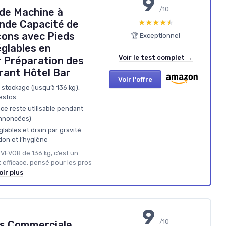
9
/10
de Machine à
★★★★★
★★★★★
nde Capacité de
çons avec Pieds
🏆 Exceptionnel
glables en
Voir le test complet →
 Préparation des
rant Hôtel Bar
Voir l'offre
stockage (jusqu’à 136 kg),
restos
lace reste utilisable pendant
annoncées)
lables et drain par gravité
tion et l’hygiène
 VEVOR de 136 kg, c’est un
t efficace, pensé pour les pros
oir plus
9
/10
ns Commerciale