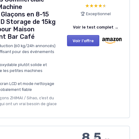
★★★★★
★★★★★
Machine
 Glaçons en 8-15
🏆 Exceptionnel
D Storage de 15kg
Voir le test complet →
pour Maison
nt Bar Café
Voir l'offre
duction (60 kg/24h annoncés)
uffisant pour des événements
oxydable plutôt solide et
ue les petites machines
 écran LCD et mode nettoyage
obalement fiable
açons ZHIMAI / Sihao, c’est du
ui ont un vrai besoin de glace
8.5