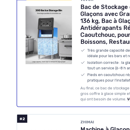
Bac de Stockage 
Glaçons avec Gra
136 kg, Bac à Gla
Antidérapants Ré
Caoutchouc, pour
Boissons, Restau
Très grande capacité de 
idéale pour les bars et 
Isolation correcte : la g
tout un service (6–8 h 
Pieds en caoutchouc rég
pratiques pour l’installa
Au final, ce bac de stockage
gros coffre à glace simple e
qui ont besoin de volume.
V
#2
ZHIMAI
Machine à Glaço