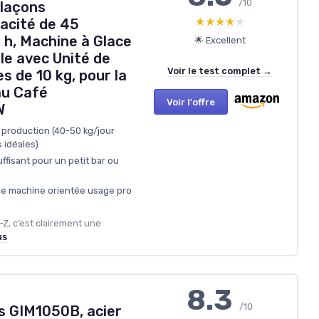
/10
laçons
★★★★★
★★★★★
acité de 45
 h, Machine à Glace
🌟 Excellent
le avec Unité de
Voir le test complet →
 de 10 kg, pour la
au Café
Voir l'offre
W
 production (40-50 kg/jour
s idéales)
ffisant pour un petit bar ou
ne machine orientée usage pro
Z, c’est clairement une
us
8.3
/10
s GIM1050B, acier