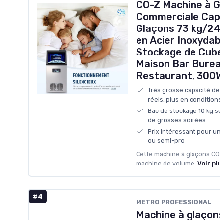
CO-Z Machine à G
Commerciale Cap
Glaçons 73 kg/24
en Acier Inoxydab
Stockage de Cubes
Maison Bar Bure
Restaurant, 300
Très grosse capacité de
réels, plus en condition
Bac de stockage 10 kg su
de grosses soirées
Prix intéressant pour u
ou semi-pro
Cette machine à glaçons CO-
machine de volume.
Voir pl
#4
METRO PROFESSIONAL
Machine à glaçon