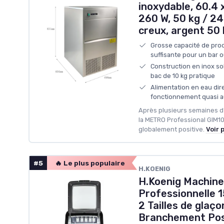
inoxydable, 60.4 x
260 W, 50 kg / 24
creux, argent 50 
Grosse capacité de produ
suffisante pour un bar 
Construction en inox sol
bac de 10 kg pratique
Alimentation en eau dir
fonctionnement quasi a
Après plusieurs semaines d’
la METRO Professional GIM10
globalement positive.
Voir 
#5
🔥 Le plus populaire
‎H.KOENIG
H.Koenig Machine
Professionnelle 
2 Tailles de glaç
Branchement Poss