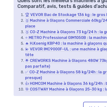
Quels sont les meilleurs machines à g
Comparatif, avis, tests & guides d'ach
🏆 VEVOR Bac de Stockage 136 kg : le gros b
🥈 Machine à Glaçons Commerciale 60kg/24h 
place
🥉 CO-Z Machine à Glaçons 73 kg/24 h : la 
⭐ METRO Professional GIM1050B : la machine
🔥 H.Koenig KBP40 : la machine à glaçons q
💫 VEVOR IMC9000F-UL : une machine à glaç
tête
🌟 CREWORKS Machine à Glaçons 480W 73kg/2
pas parfaite)
✅ CO-Z Machine à Glaçons 58 kg/24h : la gr
presque)
👍 HOMCOM Machine à Glaçons 36 kg/24h : 
🎯 COSTWAY Machine à Glaçons 25-30 kg : la