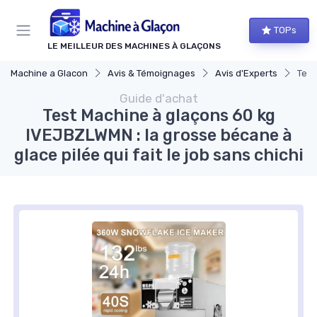
Panneau de gestion des cookies
TOPs
LE MEILLEUR DES MACHINES À GLAÇONS
Machine a Glacon
Avis & Témoignages
Avis d'Experts
Test
Guide d'achat
Test Machine à glaçons 60 kg
IVEJBZLWMN : la grosse bécane à
glace pilée qui fait le job sans chichi