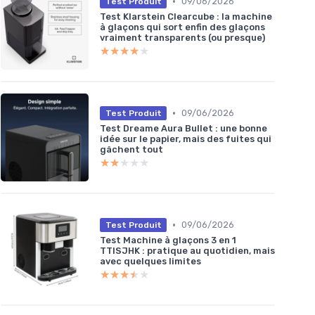
•
09/06/2026
Test Produit
Test Klarstein Clearcube : la machine
à glaçons qui sort enfin des glaçons
vraiment transparents (ou presque)
★★★★★
★★★★★
•
09/06/2026
Test Produit
Test Dreame Aura Bullet : une bonne
idée sur le papier, mais des fuites qui
gâchent tout
★★★★★
★★★★★
•
09/06/2026
Test Produit
Test Machine à glaçons 3 en 1
TTISJHK : pratique au quotidien, mais
avec quelques limites
★★★★★
★★★★★