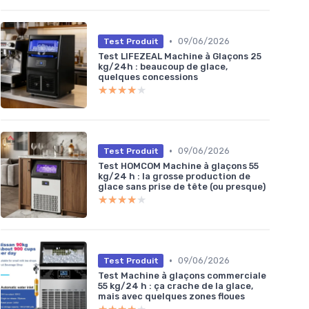
•
09/06/2026
Test Produit
Test LIFEZEAL Machine à Glaçons 25
kg/24h : beaucoup de glace,
quelques concessions
★★★★★
★★★★★
•
09/06/2026
Test Produit
Test HOMCOM Machine à glaçons 55
kg/24 h : la grosse production de
glace sans prise de tête (ou presque)
★★★★★
★★★★★
•
09/06/2026
Test Produit
Test Machine à glaçons commerciale
55 kg/24 h : ça crache de la glace,
mais avec quelques zones floues