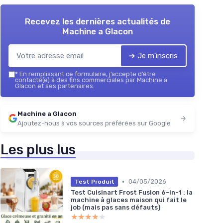
Recevez les dernières actualités de
Machine a Glacon
➔ Je m'inscris
*
En remplissant ce formulaire, j’accepte d’être
contacté(e) à des fins commerciales par Machine a
Glacon et ses partenaires.
Machine a Glacon
Ajoutez-nous à vos sources préférées sur Google
Les plus lus
•
04/05/2026
Test Produit
Test Cuisinart Frost Fusion 6-in-1 : la
machine à glaces maison qui fait le
job (mais pas sans défauts)
★★★★★
★★★★★