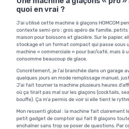
Une machine à glaçons « pro » 
quoi en vrai ?
J’ai utilisé cette machine à glaçons HOMCOM pe
contexte semi-pro : gros apéro de famille, petit
maison pour boissons et glacière. Sur le papier, e
stockage et un format compact qui passe sous un
machine « commerciale » pour bar/café, mais à un 
consomme beaucoup de glace.
Concrètement, je l’ai branchée dans un garage ave
quelques jours en mode remplissage manuel, juste 
J’ai fait tourner la machine plusieurs heures d’a
où ça tirait pas mal sur les glaçons (cocktails, 
bouffe). Ça m’a permis de voir si elle tient le ryth
Mon ressenti global : la machine fait clairement l
petit gadget de comptoir qui fait 8 glaçons toute
enchaîner sans trop se poser de questions. Par con