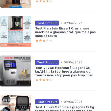
★★★★★
★★★★★
•
09/06/2026
Test Produit
Test Klarstein Eiszeit Crush : une
machine à glaçons pratique mais pas
sans défauts
★★★★★
★★★★★
•
09/06/2026
Test Produit
Test VEVOR Machine à Glaçons 35
kg/24 h : la fabrique à glaçons qui
tourne non-stop pour pas trop cher
★★★★★
★★★★★
•
09/06/2026
Test Produit
Test Tillvex Machine à glaçons 12 kg :
la petite usine à glaçons qui fait le