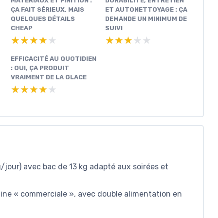
MATÉRIAUX ET FINITION :
DURABILITÉ, ENTRETIEN
ÇA FAIT SÉRIEUX, MAIS
ET AUTONETTOYAGE : ÇA
QUELQUES DÉTAILS
DEMANDE UN MINIMUM DE
CHEAP
SUIVI
★★★★★
★★★★★
★★★★★
★★★★★
EFFICACITÉ AU QUOTIDIEN
: OUI, ÇA PRODUIT
VRAIMENT DE LA GLACE
★★★★★
★★★★★
/jour) avec bac de 13 kg adapté aux soirées et
ne « commerciale », avec double alimentation en