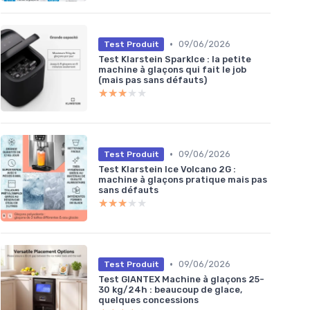
•
09/06/2026
Test Produit
Test Klarstein SparkIce : la petite
machine à glaçons qui fait le job
(mais pas sans défauts)
★★★★★
★★★★★
•
09/06/2026
Test Produit
Test Klarstein Ice Volcano 2G :
machine à glaçons pratique mais pas
sans défauts
★★★★★
★★★★★
•
09/06/2026
Test Produit
Test GIANTEX Machine à glaçons 25-
30 kg/24h : beaucoup de glace,
quelques concessions