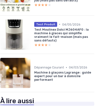
job (mais pas sans défauts)
★★★★★
★★★★★
•
04/05/2026
Test Produit
Test Moulinex Dolci MJ604AF0 : la
machine à glaces qui simplifie
vraiment le fait-maison (mais pas
sans défauts)
★★★★★
★★★★★
•
Dépannage Courant
04/03/2026
Machine à glaçons Lagrange : guide
expert pour un bar à domicile
performant
À lire aussi