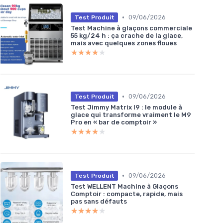
•
09/06/2026
Test Produit
Test Machine à glaçons commerciale
55 kg/24 h : ça crache de la glace,
mais avec quelques zones floues
★★★★★
★★★★★
•
09/06/2026
Test Produit
Test Jimmy Matrix I9 : le module à
glace qui transforme vraiment le M9
Pro en « bar de comptoir »
★★★★★
★★★★★
•
09/06/2026
Test Produit
Test WELLENT Machine à Glaçons
Comptoir : compacte, rapide, mais
pas sans défauts
★★★★★
★★★★★