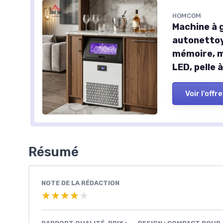
HOMCOM
Machine à 
autonettoy
mémoire, m
LED, pelle 
Voir l'offre
Résumé
NOTE DE LA RÉDACTION
★★★★★
★★★★★