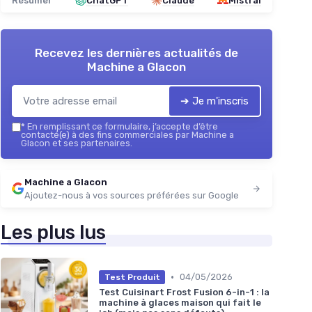
Résumer
ChatGPT
Claude
Mistral
Recevez les dernières actualités de
Machine a Glacon
➔ Je m'inscris
*
En remplissant ce formulaire, j’accepte d’être
contacté(e) à des fins commerciales par Machine a
Glacon et ses partenaires.
Machine a Glacon
Ajoutez-nous à vos sources préférées sur Google
Les plus lus
•
04/05/2026
Test Produit
Test Cuisinart Frost Fusion 6-in-1 : la
machine à glaces maison qui fait le