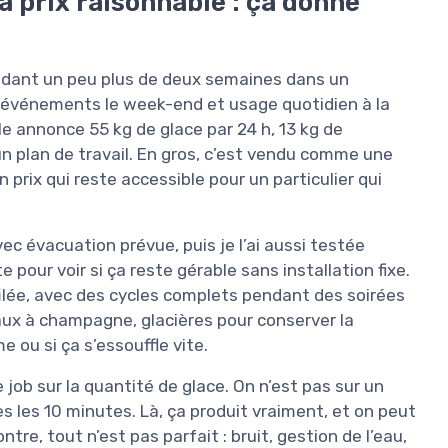
à prix raisonnable : ça donne
ndant un peu plus de deux semaines dans un
s événements le week-end et usage quotidien à la
lle annonce 55 kg de glace par 24 h, 13 kg de
 plan de travail. En gros, c’est vendu comme une
prix qui reste accessible pour un particulier qui
c évacuation prévue, puis je l’ai aussi testée
pour voir si ça reste gérable sans installation fixe.
ffilée, avec des cycles complets pendant des soirées
seaux à champagne, glacières pour conserver la
me ou si ça s’essouffle vite.
e job sur la quantité de glace. On n’est pas sur un
s les 10 minutes. Là, ça produit vraiment, et on peut
tre, tout n’est pas parfait : bruit, gestion de l’eau,