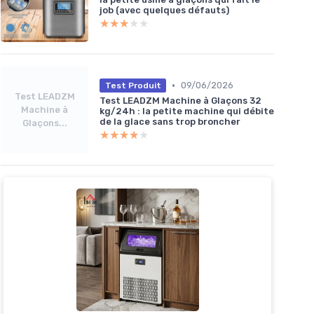
job (avec quelques défauts)
★★★★★
★★★★★
•
09/06/2026
Test Produit
Test LEADZM
Test LEADZM Machine à Glaçons 32
Machine à
kg/24h : la petite machine qui débite
de la glace sans trop broncher
Glaçons...
★★★★★
★★★★★