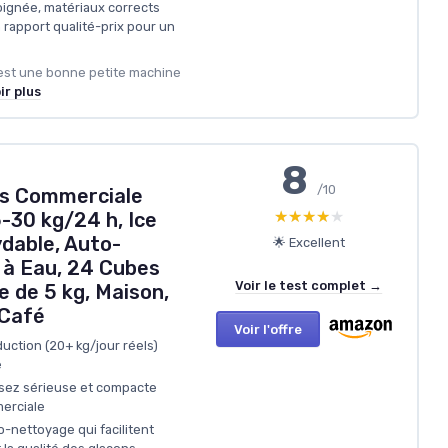
ignée, matériaux corrects
n rapport qualité-prix pour un
 est une bonne petite machine
ir plus
8
/10
ns Commerciale
★★★★★
★★★★★
-30 kg/24 h, Ice
dable, Auto-
🌟 Excellent
 à Eau, 24 Cubes
Voir le test complet →
e de 5 kg, Maison,
 Café
Voir l'offre
uction (20+ kg/jour réels)
e
ssez sérieuse et compacte
erciale
o-nettoyage qui facilitent