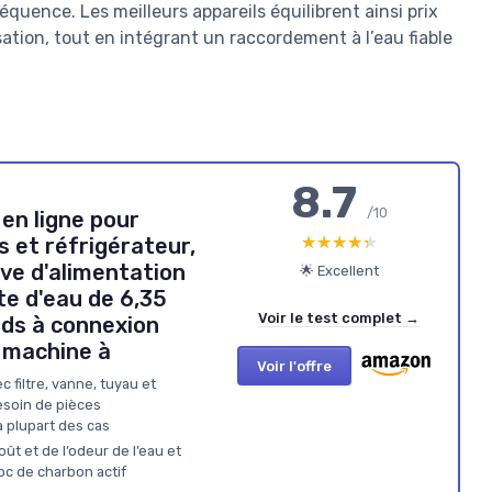
uence. Les meilleurs appareils équilibrent ainsi prix
isation, tout en intégrant un raccordement à l’eau fiable
8.7
/10
u en ligne pour
★★★★★
★★★★★
 et réfrigérateur,
ve d'alimentation
🌟 Excellent
te d'eau de 6,35
Voir le test complet →
ds à connexion
r machine à
Voir l'offre
 filtre, vanne, tuyau et
esoin de pièces
 plupart des cas
ût et de l’odeur de l’eau et
oc de charbon actif