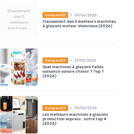
Classement
•
09/06/2026
Comparatif
des 5
Classement des 5 meilleurs machines
meilleurs
à glaçons moteur silencieux (2026)
machines...
•
21/06/2026
Comparatif
Quel machines à glaçons faible
nuisance sonore choisir ? Top 7
(2026)
•
09/06/2026
Comparatif
Les meilleurs machines à glaçons
production express : notre top 4
(2026)