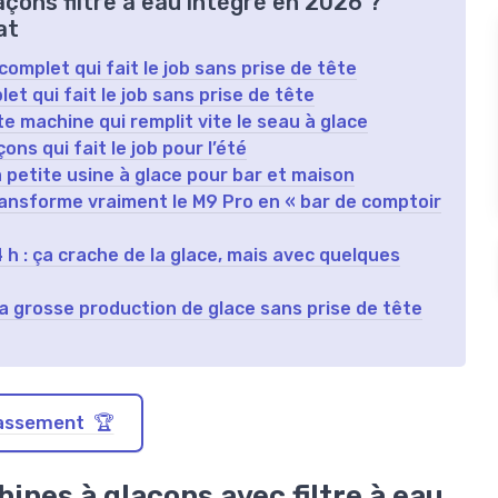
açons filtre à eau intégré en 2026 ?
at
t complet qui fait le job sans prise de tête
let qui fait le job sans prise de tête
te machine qui remplit vite le seau à glace
ns qui fait le job pour l’été
 petite usine à glace pour bar et maison
transforme vraiment le M9 Pro en « bar de comptoir
h : ça crache de la glace, mais avec quelques
a grosse production de glace sans prise de tête
classement 🏆
nes à glaçons avec filtre à eau