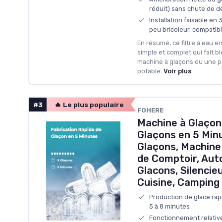
réduit) sans chute de d
Installation faisable en
peu bricoleur, compatib
En résumé, ce filtre à eau en
simple et complet qui fait bi
machine à glaçons ou une pet
potable.
Voir plus
#3
🔥 Le plus populaire
FOHERE
Machine à Glaçon
Glaçons en 5 Minu
Glaçons, Machine
de Comptoir, Aut
Glacons, Silencie
Cuisine, Camping 
Production de glace rap
5 à 8 minutes
Fonctionnement relativ