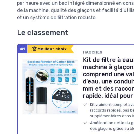
par heure avec un bac intégré dimensionné en conséq
de la machine, qualité des glaçons et facilité d’util
et un système de filtration robuste.
Le classement
#1
🏆 Meilleur choix
HAOCHEN
Kit de filtre à ea
machine à glaçons
comprend une val
d'eau, une condui
mm et des raccor
rapide, idéal pou
Kit vraiment complet avec
raccords rapides, pas b
supplémentaires dans la
Amélioration nette du go
des glaçons grâce au bl