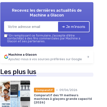
Recevez les dernières actualités de
Machine a Glacon
➔ Je m'inscris
*
En remplissant ce formulaire, j’accepte d’être
contacté(e) à des fins commerciales par Machine a
Glacon et ses partenaires.
Machine a Glacon
Ajoutez-nous à vos sources préférées sur Google
Les plus lus
•
09/06/2026
Comparatif
Comparatif des 19 meilleurs
machines à glaçons grande capacité
(2026)