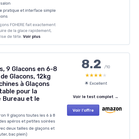
 salon
 pratique et interface simple
çons
laçons FOHERE fait exactement
uire de la glace rapidement,
ise de tête.
Voir plus
8.2
/10
s, 9 Glacons en 6-8
★★★★★
★★★★★
s de Glacons, 12kg
chines à Glaçons
🌟 Excellent
able pour la
Voir le test complet →
e Bureau et le
Voir l'offre
ron 9 glaçons toutes les 6 à 8
des apéros et petites soirées
vec deux tailles de glaçons et
uter, bac plein)