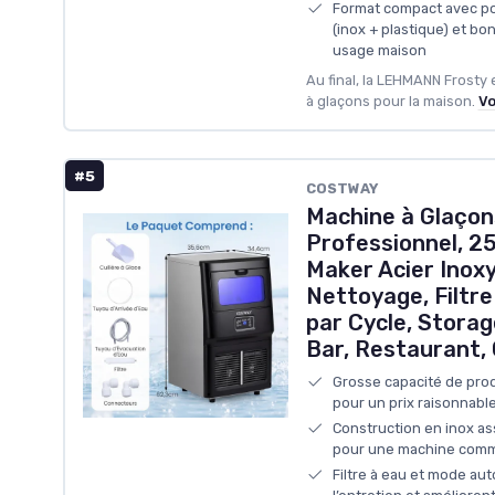
Format compact avec po
(inox + plastique) et bo
usage maison
Au final, la LEHMANN Frosty
à glaçons pour la maison.
Vo
#5
COSTWAY
Machine à Glaço
Professionnel, 25
Maker Acier Inoxy
Nettoyage, Filtre
par Cycle, Storag
Bar, Restaurant,
Grosse capacité de prod
pour un prix raisonnabl
Construction en inox a
pour une machine comm
Filtre à eau et mode aut