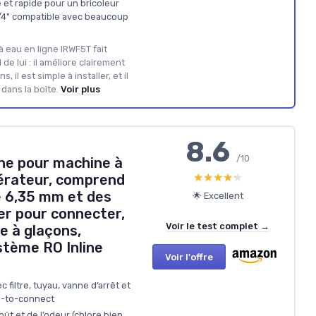
e et rapide pour un bricoleur
/4" compatible avec beaucoup
 à eau en ligne IRWF5T fait
e lui : il améliore clairement
, il est simple à installer, et il
 dans la boîte.
Voir plus
8.6
/10
igne pour machine à
★★★★★
★★★★★
gérateur, comprend
e 6,35 mm et des
🌟 Excellent
er pour connecter,
Voir le test complet →
e à glaçons,
stème RO Inline
Voir l'offre
 filtre, tuyau, vanne d’arrêt et
h-to-connect
ût et de l’odeur (chlore bien