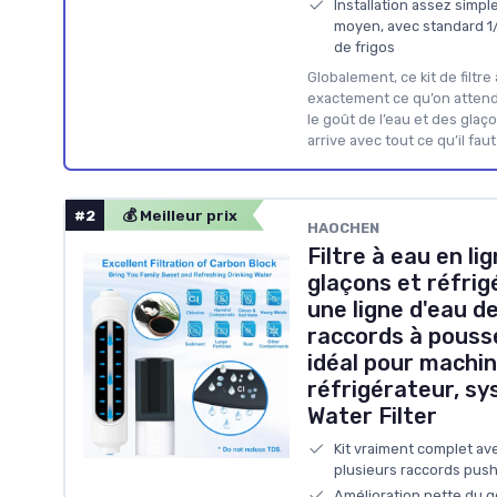
Installation assez simpl
moyen, avec standard 1
de frigos
Globalement, ce kit de filtre
exactement ce qu’on attend d
le goût de l’eau et des glaçons
arrive avec tout ce qu’il faut
#2
💰 Meilleur prix
HAOCHEN
Filtre à eau en l
glaçons et réfri
une ligne d'eau d
raccords à pouss
idéal pour machin
réfrigérateur, sy
Water Filter
Kit vraiment complet avec
plusieurs raccords pus
Amélioration nette du go