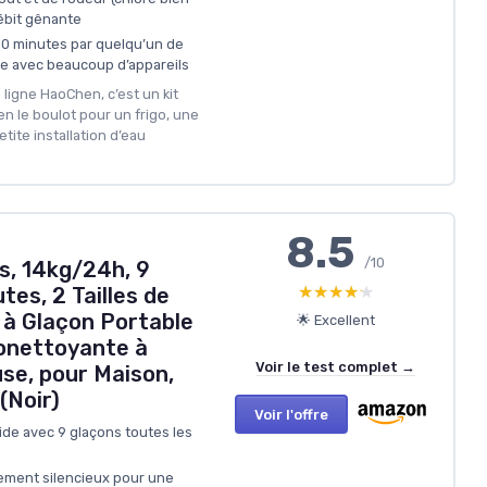
ébit gênante
 30 minutes par quelqu’un de
le avec beaucoup d’appareils
 ligne HaoChen, c’est un kit
en le boulot pour un frigo, une
ite installation d’eau
8.5
/10
s, 14kg/24h, 9
★★★★★
★★★★★
tes, 2 Tailles de
 à Glaçon Portable
🌟 Excellent
onettoyante à
Voir le test complet →
use, pour Maison,
(Noir)
Voir l'offre
ide avec 9 glaçons toutes les
ement silencieux pour une