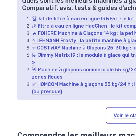
Quels sont les meilleurs machines à gl
Comparatif, avis, tests & guides d'ach
🏆 kit de filtre à eau en ligne IRWF5T : le ki
💰 filtre à eau en ligne HaoChen : le kit comp
🔥 FOHERE Machine à Glaçons 14 kg : la peti
⭐ LEHMANN Frosty : la petite machine à glaço
✨ COSTWAY Machine à Glaçons 25-30 kg : la
💫 Jimmy Matrix I9 : le module à glace qui 
»
🌟 Machine à glaçons commerciale 55 kg/24 
zones floues
✅ HOMCOM Machine à glaçons 55 kg/24 h : l
(ou presque)
Voir le 
Comprendre les meilleurs machi