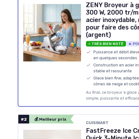
ZENY Broyeur à g
300 W, 2000 tr/m
acier inoxydable,
pour faire des cô
(argent)
⭐ TRÈS BIEN NOTÉ
🔥 PO
Puissance et débit élevé
en quelques secondes
Construction en acier i
stable et rassurante
Glace bien fine, adaptée
cônes de neige et cockt
Au final, ce broyeur à glac
simple, puissante et efficace
#2
💰 Meilleur prix
CUISINART
FastFreeze Ice C
Quick 3-Minute I