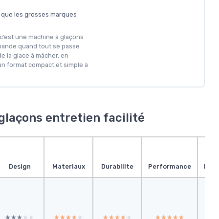
s que les grosses marques
 c’est une machine à glaçons
demande quand tout se passe
e la glace à mâcher, en
un format compact et simple à
laçons entretien facilité
Design
Materiaux
Durabilite
Performance
Pres
★★★★★
★★★★★
★★★★★
★★★★★
★★★★★
★★★★★
★★★★★
★★★★★
★
★