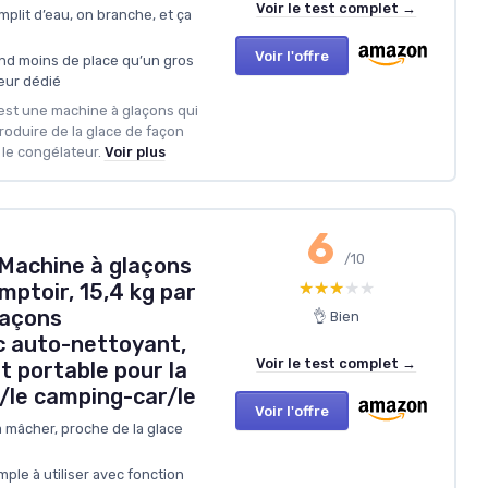
Voir le test complet →
emplit d’eau, on branche, et ça
Voir l'offre
nd moins de place qu’un gros
eur dédié
 est une machine à glaçons qui
produire de la glace de façon
 le congélateur.
Voir plus
6
/10
achine à glaçons
★★★★★
★★★★★
ptoir, 15,4 kg par
laçons
👌 Bien
c auto-nettoyant,
Voir le test complet →
 portable pour la
/le camping-car/le
Voir l'offre
 mâcher, proche de la glace
ple à utiliser avec fonction