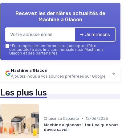
Recevez les dernières actualités de
Machine a Glacon
➔ Je m'inscris
*
En remplissant ce formulaire, j’accepte d’être
contacté(e) à des fins commerciales par Machine a
Glacon et ses partenaires.
Machine a Glacon
Ajoutez-nous à vos sources préférées sur Google
Les plus lus
•
Choisir sa Capacité
12/06/2025
Machine a glacons : tout ce que vous
devez savoir