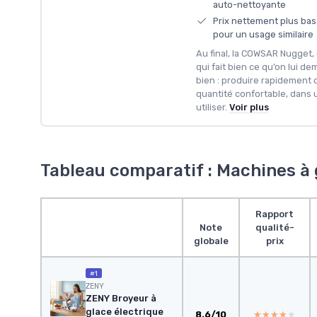
auto-nettoyante
Prix nettement plus ba
pour un usage similaire
Au final, la COWSAR Nugget,
qui fait bien ce qu’on lui 
bien : produire rapidement d
quantité confortable, dans 
utiliser.
Voir plus
Tableau comparatif : Machines à g
Rapport
Note
qualité-
globale
prix
#1
ZENY
ZENY Broyeur à
glace électrique
8.6/10
★★★★★
★★★★★