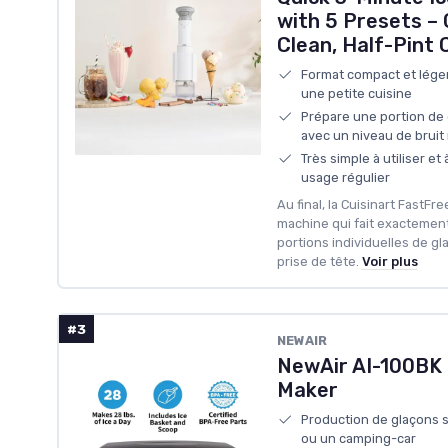
with 5 Presets –
Clean, Half-Pint 
Format compact et léger
une petite cuisine
Prépare une portion de
avec un niveau de bruit
Très simple à utiliser et
usage régulier
Au final, la Cuisinart FastFr
machine qui fait exactement
portions individuelles de g
prise de tête.
Voir plus
#3
NEWAIR
NewAir AI-100BK 
Maker
Production de glaçons s
ou un camping-car