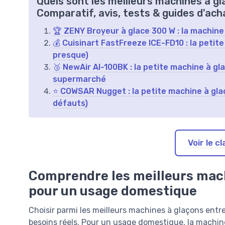
Quels sont les meilleurs machines à gl
Comparatif, avis, tests & guides d'ach
🏆 ZENY Broyeur à glace 300 W : la machine à
💰 Cuisinart FastFreeze ICE-FD10 : la petite
presque)
🥉 NewAir AI-100BK : la petite machine à gl
supermarché
⭐ COWSAR Nugget : la petite machine à glaç
défauts)
Voir le 
Comprendre les meilleurs mach
pour un usage domestique
Choisir parmi les meilleurs machines à glaçons entr
besoins réels. Pour un usage domestique, la machin