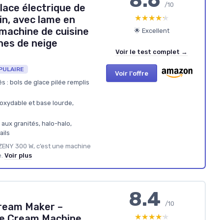
8.6
/10
lace électrique de
★★★★★
★★★★★
in, avec lame en
 machine de cuisine
🌟 Excellent
nes de neige
Voir le test complet →
PULAIRE
Voir l'offre
s : bols de glace pilée remplis
noxydable et base lourde,
 aux granités, halo-halo,
ails
e ZENY 300 W, c’est une machine
.
Voir plus
8.4
/10
ream Maker –
★★★★★
★★★★★
ce Cream Machine