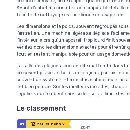
prix intermédiaire, où le rapport qualité prix reste in
Avant d’acheter, consultez un comparatif détaillé et 
facilité de nettoyage est confirmée en usage réel.
Les dimensions et le poids, souvent regroupés sous 
l’entretien. Une machine légère se déplace facilement
l’intérieur, alors qu’un appareil trop lourd finit sou
Vérifiez donc les dimensions exactes pour être sûr q
tout en restant manipulable pour un usage domestiq
La taille des glaçons joue un rôle inattendu dans la
proposent plusieurs tailles de glaçons, parfois indi
souvent un système interne plus élaboré, mais pas 
est bien pensée. Sur les meilleurs modèles, chaque
réguliers qui tombent sans coller, ce qui limite les ré
Le classement
#1
🏆 Meilleur choix
ZENY