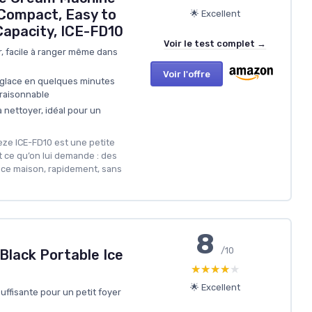
 Compact, Easy to
🌟 Excellent
Capacity, ICE-FD10
Voir le test complet →
, facile à ranger même dans
Voir l'offre
 glace en quelques minutes
 raisonnable
 à nettoyer, idéal pour un
eeze ICE-FD10 est une petite
 ce qu’on lui demande : des
lace maison, rapidement, sans
8
/10
Black Portable Ice
★★★★★
★★★★★
🌟 Excellent
uffisante pour un petit foyer