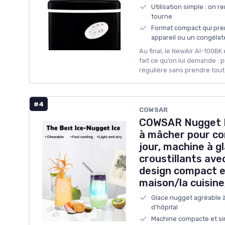
Utilisation simple : on r
tourne
Format compact qui pre
appareil ou un congélat
Au final, le NewAir AI-100BK
fait ce qu’on lui demande : 
régulière sans prendre tout
#4
COWSAR
COWSAR Nugget M
à mâcher pour com
jour, machine à g
croustillants ave
design compact et
maison/la cuisine
Glace nugget agréable à
d’hôpital
Machine compacte et sim