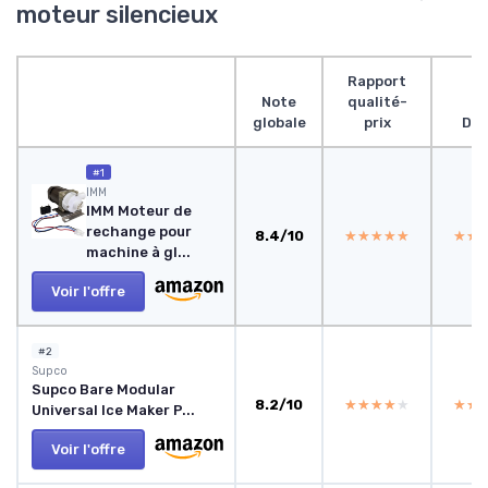
moteur silencieux
Rapport
Note
qualité-
globale
prix
Des
#1
IMM
IMM Moteur de
rechange pour
8.4/10
★★★★★
★★★★★
★★
★★
machine à gl...
Voir l'offre
#2
Supco
Supco Bare Modular
8.2/10
★★★★★
★★★★★
★★
★★
Universal Ice Maker P...
Voir l'offre