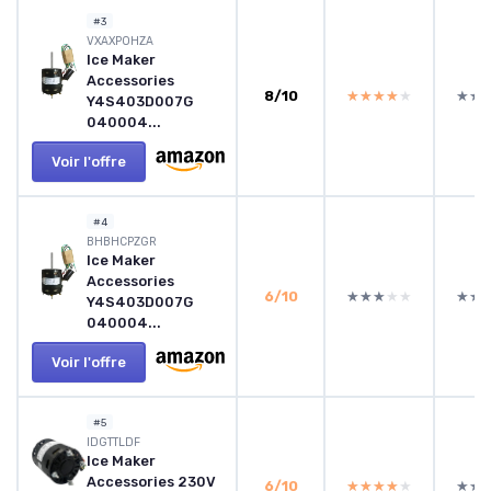
#3
‎VXAXPOHZA
Ice Maker
Accessories
8/10
★★★★★
★★★★★
★★
★★
Y4S403D007G
040004...
Voir l'offre
#4
‎BHBHCPZGR
Ice Maker
Accessories
6/10
★★★★★
★★★★★
★★
★★
Y4S403D007G
040004...
Voir l'offre
#5
‎IDGTTLDF
Ice Maker
Accessories 230V
6/10
★★★★★
★★★★★
★★
★★