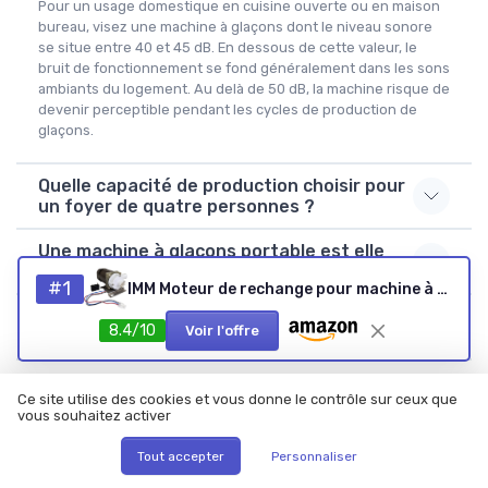
Pour un usage domestique en cuisine ouverte ou en maison
bureau, visez une machine à glaçons dont le niveau sonore
se situe entre 40 et 45 dB. En dessous de cette valeur, le
bruit de fonctionnement se fond généralement dans les sons
ambiants du logement. Au delà de 50 dB, la machine risque de
devenir perceptible pendant les cycles de production de
glaçons.
Quelle capacité de production choisir pour
un foyer de quatre personnes ?
Une machine à glaçons portable est elle
adaptée à un petit bureau ?
#1
IMM Moteur de rechange pour machine à glace Hoshizaki S-0730 avec plaque de montage, câble de 35,6 cm et prise.
Pourquoi privilégier une machine à glaçons
8.4/10
Voir l'offre
avec fonction autonettoyante ?
Les machines à glaçons en acier
Ce site utilise des cookies et vous donne le contrôle sur ceux que
inoxydable sont elles vraiment plus
vous souhaitez activer
durables ?
Tout accepter
Personnaliser
Quel est le meilleur machines à glaçons