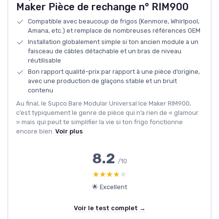
Maker Pièce de rechange n° RIM900
Compatible avec beaucoup de frigos (Kenmore, Whirlpool,
Amana, etc.) et remplace de nombreuses références OEM
Installation globalement simple si ton ancien module a un
faisceau de câbles détachable et un bras de niveau
réutilisable
Bon rapport qualité-prix par rapport à une pièce d’origine,
avec une production de glaçons stable et un bruit
contenu
Au final, le Supco Bare Modular Universal Ice Maker RIM900,
c’est typiquement le genre de pièce qui n’a rien de « glamour
» mais qui peut te simplifier la vie si ton frigo fonctionne
encore bien.
Voir plus
8.2
/10
★★★★★
★★★★★
🌟 Excellent
Voir le test complet →