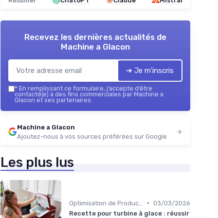
Résumer
ChatGPT
Claude
Mistral
Recevez les dernières actualités de
Machine a Glacon
➔ Je m'inscris
*
En remplissant ce formulaire, j’accepte d’être
contacté(e) à des fins commerciales par Machine a
Glacon et ses partenaires.
Machine a Glacon
Ajoutez-nous à vos sources préférées sur Google
Les plus lus
•
Optimisation de Production
03/03/2026
Recette pour turbine à glace : réussir