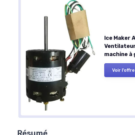
Ice Maker
Ventilateu
machine à 
Voir l'offre
Résumé