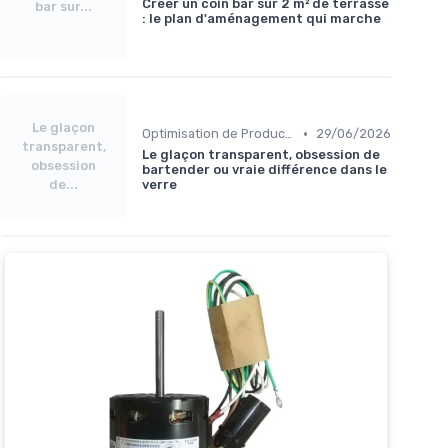
Créer un coin bar sur 2 m² de terrasse
bar sur...
: le plan d'aménagement qui marche
Le glaçon
•
Optimisation de Production
29/06/2026
transparent,
Le glaçon transparent, obsession de
obsession
bartender ou vraie différence dans le
de...
verre