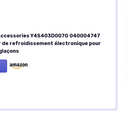
 Accessories Y4S403D007G 040004747
r de refroidissement électronique pour
glaçons