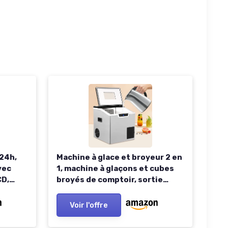
24h,
Machine à glace et broyeur 2 en
vec
1, machine à glaçons et cubes
CD,
broyés de comptoir, sortie
ons
quotidienne de 30 à 40 kg,
 8-15
réservoir de 1,8 l, écran LCD,
Voir l'offre
 Maison
machine à glace
autonettoyante pour la