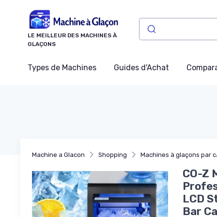
Panneau de gestion des cookies
LE MEILLEUR DES MACHINES À
GLAÇONS
Types de Machines
Guides d'Achat
Compara
Machine a Glacon
Shopping
Machines à glaçons par c
CO-Z M
Profe
LCD St
Bar C