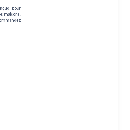
nçue pour
es maisons,
 ; commandez