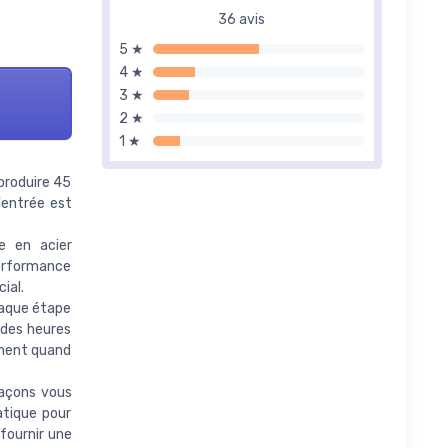
36 avis
5 ★
4 ★
3 ★
2 ★
1 ★
roduire 45
'entrée est
e en acier
performance
ial.
haque étape
 des heures
ement quand
açons vous
atique pour
 fournir une