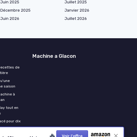
Juin 2025
Juillet 2025
Décembre 2025
Janvier 2026
Juin 2026
Juillet 2026
Machine a Glacon
 recettes de
tière
qu'une
ne saison
machine à
 an
day tout en
s
lacé pour dix
🔥
Voir l'offre