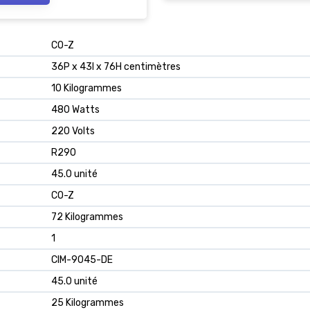
able 415(h) x 365(w) x
)mm.
CO-Z
36P x 43l x 76H centimètres
10 Kilogrammes
480 Watts
220 Volts
R290
45.0 unité
CO-Z
72 Kilogrammes
1
CIM-9045-DE
45.0 unité
25 Kilogrammes