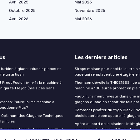
Avril 2025
Mai 2025
Octobre 2025
Novembre 2025
Avril 2026
Mai 2026
lus
Les derniers articles
turbine à glace : réussir glaces et
Sirops maison pour cocktails : trois
e un artisan
base qui remplacent une étagère en
t Frost Fusion 6-in-1 : la machine à
Thomson dévoile la THICE15SS : ce 
 qui fait le job (mais pas sans
machine à 180 euros promet en plei
Faut-il vraiment investir dans une 
press: Pourquoi Ma Machine à
glaçons quand on reçoit dix fois par
onctionne Plus?
Comment profiter du frigo Black Fri
n Optimum des Glaçons: Techniques
choisissant le bon appareil à glaçon
aillibles
Apéro au bord de la piscine : le kit g
illeure machine à glaçons chez Darty
sans courir toutes les 30 minutes