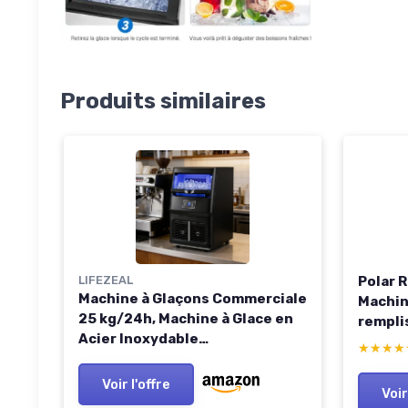
Produits similaires
LIFEZEAL
Polar 
Machine à Glaçons Commerciale
Machin
25 kg/24h, Machine à Glace en
rempli
Acier Inoxydable
inoxyd
★★★★
★★★★
Autonettoyante, Ice Maker
stockag
pour Maison, Bar, Restaurant,
glaçon
Voir l'offre
Voir
Café, Bureau
pelle i