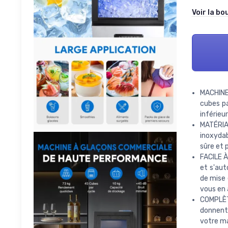
Voir la bo
MACHINE
cubes pa
inférieu
MATÉRIA
inoxydab
sûre et 
FACILE À
et s'aut
de mise 
vous en 
COMPLÈT
donnent 
votre ma