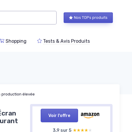
Nos TOPs produits
Shopping
Tests & Avis Produits
 production élevée
Écran
Voir l'offre
aurant
3,9 sur 5
★★★★★
★★★★★