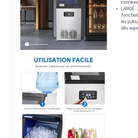
connexio
LARGE 
fonction
les pubs
dès aujo