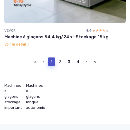
VEVOR
4.4
☆☆☆☆☆
★★★★★
Machine à glaçons 54,4 kg/24h - Stockage 15 kg
Voir le détail
‹‹
‹
1
2
3
4
›
››
Machines
Machines
à
à
glaçons
glaçons
stockage
longue
important
autonomie