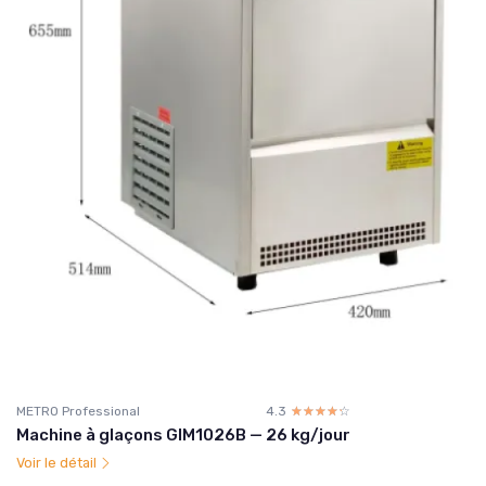
METRO Professional
4.3
☆☆☆☆☆
★★★★★
Machine à glaçons GIM1026B — 26 kg/jour
Voir le détail