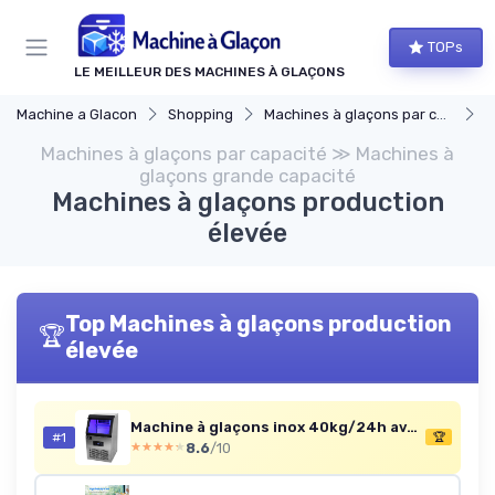
Panneau de gestion des cookies
TOPs
LE MEILLEUR DES MACHINES À GLAÇONS
Machine a Glacon
Shopping
Machines à glaçons par capacité
M
Machines à glaçons par capacité ≫ Machines à
glaçons grande capacité
Machines à glaçons production
élevée
Top Machines à glaçons production
🏆
élevée
Machine à glaçons inox 40kg/24h avec broyeur
#1
🏆
8.6
/10
★★★★★
★★★★★