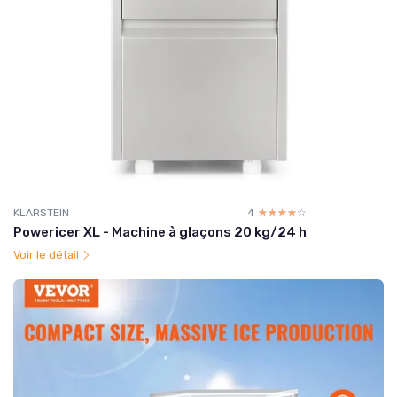
KLARSTEIN
4
☆☆☆☆☆
★★★★★
Powericer XL - Machine à glaçons 20 kg/24 h
Voir le détail