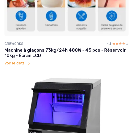
CREWORKS
4.1
☆☆☆☆☆
★★★★★
Machine à glaçons 73kg/24h 480W - 45 pcs - Réservoir
10kg - Écran LCD
Voir le détail