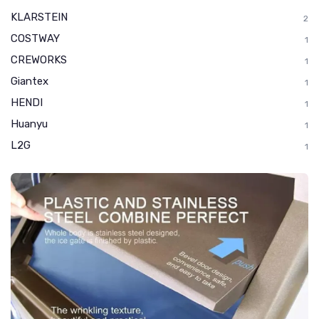
KLARSTEIN
2
COSTWAY
1
CREWORKS
1
Giantex
1
HENDI
1
Huanyu
1
L2G
1