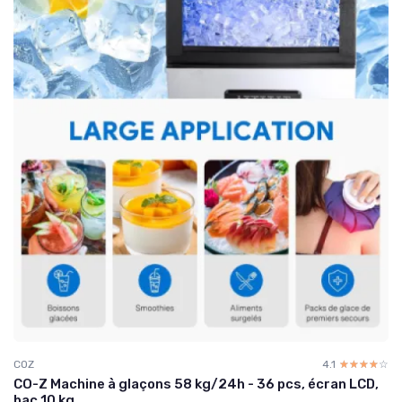
COZ
4.1
☆☆☆☆☆
★★★★★
CO-Z Machine à glaçons 58 kg/24h - 36 pcs, écran LCD,
bac 10 kg