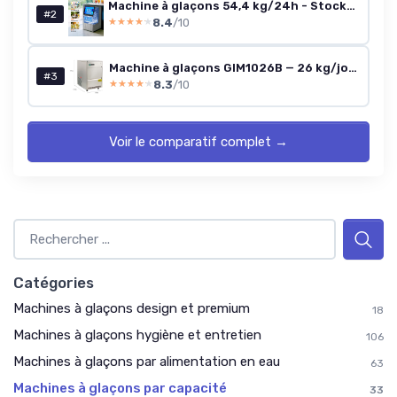
Machine à glaçons 54,4 kg/24h - Stockage 15 kg
#2
8.4
/10
★★★★★
★★★★★
Machine à glaçons GIM1026B — 26 kg/jour
#3
8.3
/10
★★★★★
★★★★★
Voir le comparatif complet →
Catégories
Machines à glaçons design et premium
18
Machines à glaçons hygiène et entretien
106
Machines à glaçons par alimentation en eau
63
Machines à glaçons par capacité
33