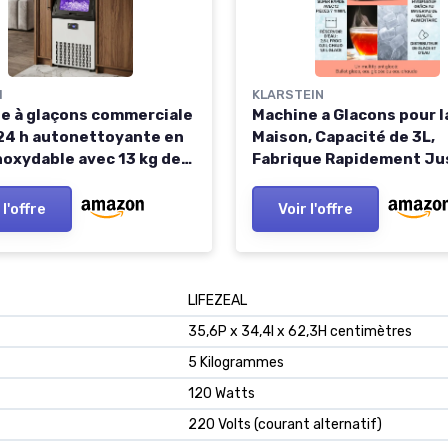
M
KLARSTEIN
e à glaçons commerciale
Machine a Glacons pour l
24 h autonettoyante en
Maison, Capacité de 3L,
inoxydable avec 13 kg de
Fabrique Rapidement Ju
e, minuterie, machine à
20kg Glacons, Glaces Pet
vec lumière LED, pelle à
Grands Glaçons en Form
 l'offre
Voir l'offre
our bar, bureau,
Balles, Autonettoyante, 
rant, café
Maker Cuisine 3in1 Eau 
mécanique argent noir
LIFEZEAL
35,6P x 34,4l x 62,3H centimètres
5 Kilogrammes
120 Watts
220 Volts (courant alternatif)