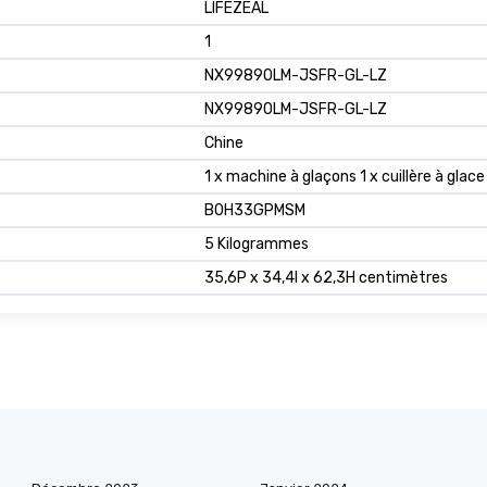
LIFEZEAL
1
NX99890LM-JSFR-GL-LZ
NX99890LM-JSFR-GL-LZ
Chine
1 x machine à glaçons 1 x cuillère à glace
B0H33GPMSM
5 Kilogrammes
35,6P x 34,4l x 62,3H centimètres