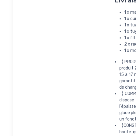
Livrai
1 x m
1 x cu
1 x tu
1 x t
1 x fil
2 x r
1 x m
【PRODU
produit 
15 à 17 
garantit
de change
【COMMA
dispose
l'épaiss
glace pl
un fonc
【CONSTR
haute qu