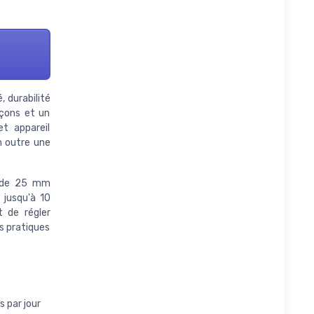
, durabilité
açons et un
t appareil
en outre une
ne de 25 mm
 jusqu'à 10
 de régler
s pratiques
 par jour