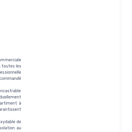
mmerciale
 toutes les
essionnelle
 recommandé
castrable
duellement
partiment à
garantissent
xydable de
solation au