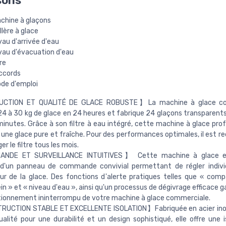
sons
achine à glaçons
illère à glace
yau d'arrivée d'eau
uyau d'évacuation d'eau
tre
accords
ode d'emploi
CTION ET QUALITÉ DE GLACE ROBUSTE】La machine à glace co
24 à 30 kg de glace en 24 heures et fabrique 24 glaçons transparents
minutes. Grâce à son filtre à eau intégré, cette machine à glace prof
 une glace pure et fraîche. Pour des performances optimales, il est
r le filtre tous les mois.
NDE ET SURVEILLANCE INTUITIVES】 Cette machine à glace en
 d'un panneau de commande convivial permettant de régler indivi
eur de la glace. Des fonctions d'alerte pratiques telles que « com
ein » et « niveau d'eau », ainsi qu'un processus de dégivrage efficace 
tionnement ininterrompu de votre machine à glace commerciale.
UCTION STABLE ET EXCELLENTE ISOLATION】Fabriquée en acier ino
alité pour une durabilité et un design sophistiqué, elle offre une i