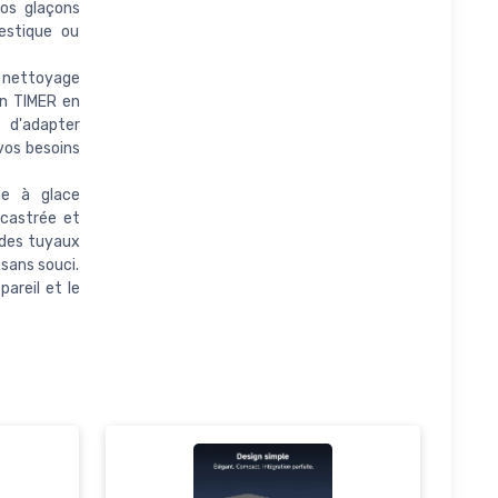
os glaçons
estique ou
nettoyage
n TIMER en
 d'adapter
vos besoins
e à glace
ncastrée et
, des tuyaux
 sans souci.
areil et le