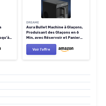
DREAME
a
Aura Bullet Machine à Glaçons,
Produisant des Glaçons en 6
squ'à
Min, avec Réservoir et Panier
its et
Séparés, Deux Tailles de
e
Glaçons, Commande
Voir l'offre
Ice
Numérique, Éclairage LED et
chaude
Mode Autonettoyage