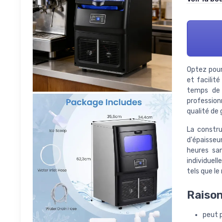
Optez pour 
et facilit
temps de 
professionn
qualité de 
La constru
d'épaisseu
heures sa
individuel
tels que le
Raison
peut p