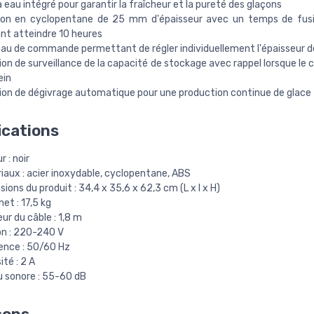
 à eau intégré pour garantir la fraîcheur et la pureté des glaçons
tion en cyclopentane de 25 mm d'épaisseur avec un temps de fusi
nt atteindre 10 heures
au de commande permettant de régler individuellement l'épaisseur d
on de surveillance de la capacité de stockage avec rappel lorsque le 
ein
ion de dégivrage automatique pour une production continue de glace
ications
r : noir
iaux : acier inoxydable, cyclopentane, ABS
ions du produit : 34,4 x 35,6 x 62,3 cm (L x l x H)
net : 17,5 kg
ur du câble : 1,8 m
on : 220-240 V
ence : 50/60 Hz
ité : 2 A
u sonore : 55-60 dB