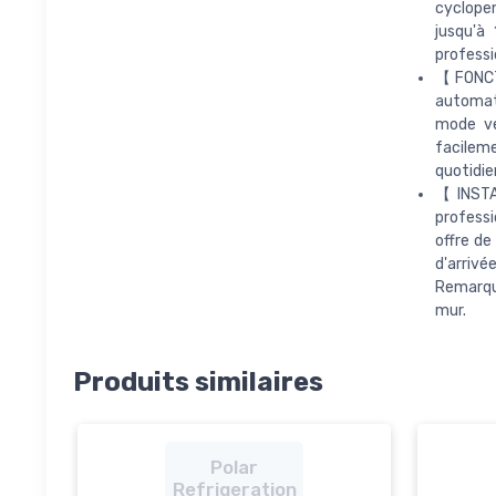
cyclope
jusqu'à
professi
【FONCT
automat
mode ve
facileme
quotidie
【INSTA
profess
offre de
d'arrivé
Remarque
mur.
Produits similaires
Polar
Refrigeration