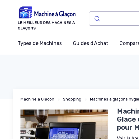
Panneau de gestion des cookies
LE MEILLEUR DES MACHINES À
GLAÇONS
Types de Machines
Guides d'Achat
Compara
Machine a Glacon
Shopping
Machines à glaçons hygiè
Machin
Glace 
pour M
Voir la bo