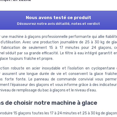
Nous avons testé ce produit
Découvrez notre avis détaillé, notes et verdict
une machine à glaçons professionnelle performante qui allie fiabilité
é d'utilisation. Avec une production journalière de 25 à 30 kg de gl
fabrication de seulement 15 à 17 minutes pour 24 glaçons, ce
el séduit par sa grande efficacité. Le filtre à eau intégré garantit 
glace toujours fraîche et propre.
ction robuste en acier inoxydable et l'isolation en cyclopenta
r assurent une longue durée de vie et conservent la glace fraîche
ns forte fonte. Le panneau de commande convivial vous permet
lement l'épaisseur des glaçons et vous informe grâce à des indicateur
 niveau de remplissage du bac à glaçons et le niveau d'eau.
s de choisir notre machine à glace
roduire 15 glaçons toutes les 17 à 24 minutes et 25 à 30 kg de glaçons