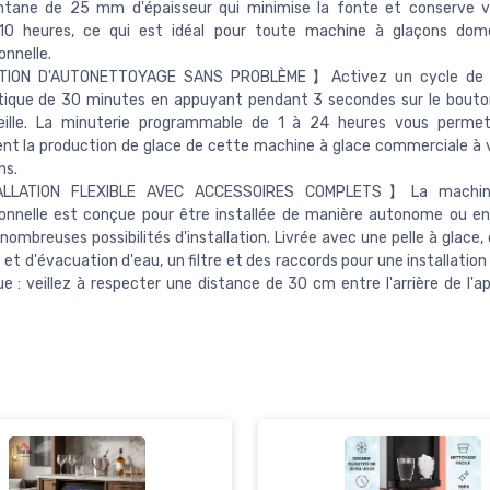
ntane de 25 mm d'épaisseur qui minimise la fonte et conserve v
 10 heures, ce qui est idéal pour toute machine à glaçons dom
onnelle.
ION D'AUTONETTOYAGE SANS PROBLÈME】Activez un cycle de 
ique de 30 minutes en appuyant pendant 3 secondes sur le bouto
ille. La minuterie programmable de 1 à 24 heures vous permet
nt la production de glace de cette machine à glace commerciale à 
ns.
LLATION FLEXIBLE AVEC ACCESSOIRES COMPLETS】La machin
ionnelle est conçue pour être installée de manière autonome ou e
 nombreuses possibilités d'installation. Livrée avec une pelle à glace
e et d'évacuation d'eau, un filtre et des raccords pour une installation
 : veillez à respecter une distance de 30 cm entre l'arrière de l'app