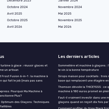
Décembre 2023
Janvier 2024
Octobre 2024
Novembre 2024
Avril 2025
Mai 2025
Octobre 2025
Novembre 2025
Avril 2026
Mai 2026
lus
Les derniers articles
turbine à glace : réussir glaces et
Sommelière et machine à glaçons : l’
e un artisan
le vin à la bonne température
t Frost Fusion 6-in-1 : la machine à
Sirops maison pour cocktails : trois
 qui fait le job (mais pas sans
base qui remplacent une étagère en
Thomson dévoile la THICE15SS : ce 
press: Pourquoi Ma Machine à
machine à 180 euros promet en plei
onctionne Plus?
Faut-il vraiment investir dans une 
n Optimum des Glaçons: Techniques
glaçons quand on reçoit dix fois par
aillibles
Comment profiter du frigo Black Fri