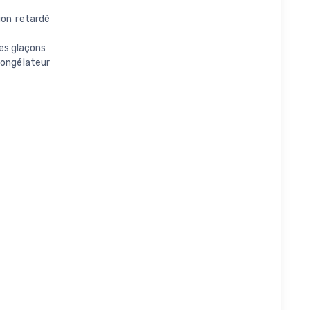
on retardé
es glaçons
congélateur