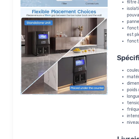
filtre
isola
pouva
panne
foncti
est pl
fonct
Spécif
couleu
matér
dimens
poids 
longue
tensi
fréqu
intens
nivea