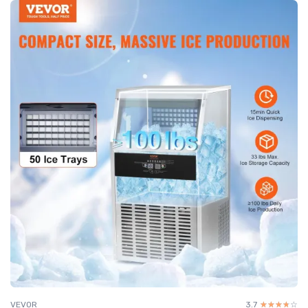
VEVOR
3.7
☆☆☆☆☆
★★★★★