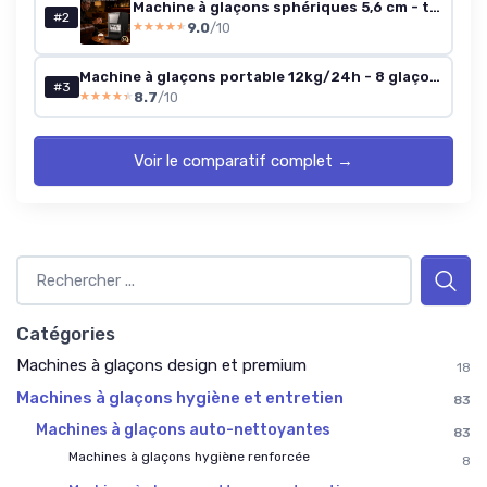
Machine à glaçons sphériques 5,6 cm - transparents, autonettoyante
#2
9.0
/10
★★★★★
★★★★★
Machine à glaçons portable 12kg/24h - 8 glaçons en 6 min - Auto-nettoyage
#3
8.7
/10
★★★★★
★★★★★
Voir le comparatif complet →
Catégories
Machines à glaçons design et premium
18
Machines à glaçons hygiène et entretien
83
Machines à glaçons auto-nettoyantes
83
Machines à glaçons hygiène renforcée
8