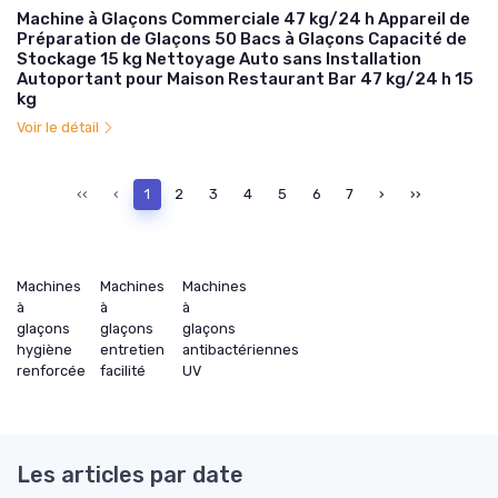
Machine à Glaçons Commerciale 47 kg/24 h Appareil de
Préparation de Glaçons 50 Bacs à Glaçons Capacité de
Stockage 15 kg Nettoyage Auto sans Installation
Autoportant pour Maison Restaurant Bar 47 kg/24 h 15
kg
Voir le détail
‹‹
‹
1
2
3
4
5
6
7
›
››
Machines
Machines
Machines
à
à
à
glaçons
glaçons
glaçons
hygiène
entretien
antibactériennes
renforcée
facilité
UV
Les articles par date