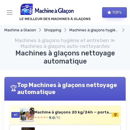
Panneau de gestion des cookies
TOPs
LE MEILLEUR DES MACHINES À GLAÇONS
Machine a Glacon
Shopping
Machines à glaçons hygiène et entretien
M
Machines à glaçons hygiène et entretien ≫
Machines à glaçons auto-nettoyantes
Machines à glaçons nettoyage
automatique
Top Machines à glaçons nettoyage
🏆
automatique
Machine à glaçons 20 kg/24h — portable et autonettoyante (noir)
#1
🏆
9.0
/10
★★★★★
★★★★★