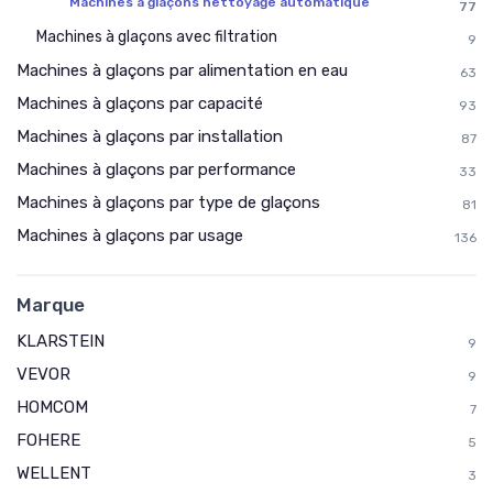
Machines à glaçons nettoyage automatique
77
Machines à glaçons avec filtration
9
Machines à glaçons par alimentation en eau
63
Machines à glaçons par capacité
93
Machines à glaçons par installation
87
Machines à glaçons par performance
33
Machines à glaçons par type de glaçons
81
Machines à glaçons par usage
136
Marque
KLARSTEIN
9
VEVOR
9
HOMCOM
7
FOHERE
5
WELLENT
3