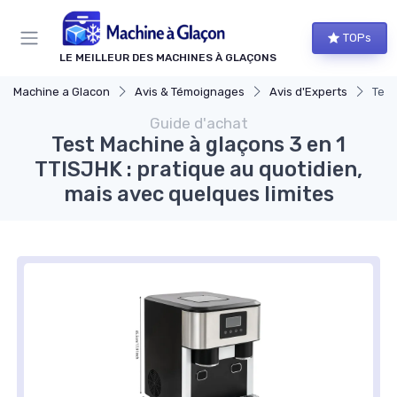
Panneau de gestion des cookies
TOPs
LE MEILLEUR DES MACHINES À GLAÇONS
Machine a Glacon
Avis & Témoignages
Avis d'Experts
Test
Guide d'achat
Test Machine à glaçons 3 en 1
TTISJHK : pratique au quotidien,
mais avec quelques limites