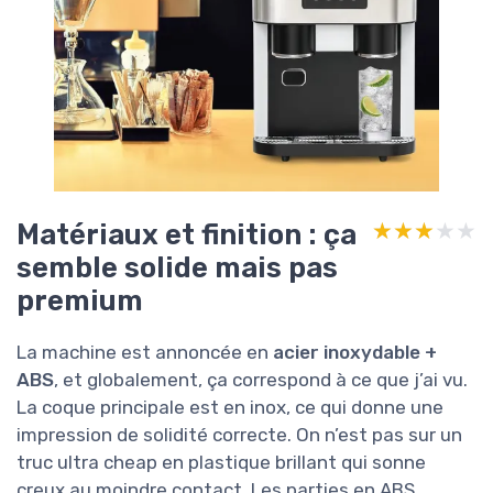
Matériaux et finition : ça
★★★★★
★★★★★
semble solide mais pas
premium
La machine est annoncée en
acier inoxydable +
ABS
, et globalement, ça correspond à ce que j’ai vu.
La coque principale est en inox, ce qui donne une
impression de solidité correcte. On n’est pas sur un
truc ultra cheap en plastique brillant qui sonne
creux au moindre contact. Les parties en ABS