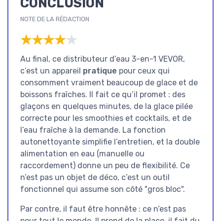
CONCLUSION
NOTE DE LA RÉDACTION
★★★★★
★★★★★
Au final, ce distributeur d’eau 3-en-1 VEVOR,
c’est un appareil
pratique
pour ceux qui
consomment vraiment beaucoup de glace et de
boissons fraîches. Il fait ce qu’il promet : des
glaçons en quelques minutes, de la glace pilée
correcte pour les smoothies et cocktails, et de
l’eau fraîche à la demande. La fonction
autonettoyante simplifie l’entretien, et la double
alimentation en eau (manuelle ou
raccordement) donne un peu de flexibilité. Ce
n’est pas un objet de déco, c’est un outil
fonctionnel qui assume son côté "gros bloc".
Par contre, il faut être honnête : ce n’est pas
pour tout le monde. Il prend de la place, il fait du