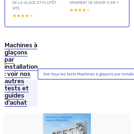
DE LA GLACE, ET PLUTÔT
VRAIMENT CE VEVOR 3-EN-1
VITE
★★★★★
★★★★★
★★★★★
★★★★★
Machines à
glaçons
par
installation
: voir nos
Voir tous les tests Machines à glaçons par instal
autres
tests et
guides
d'achat