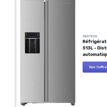
GEDTECH
Réfrigérat
513L - Dis
automatiqu
Voir l'offre