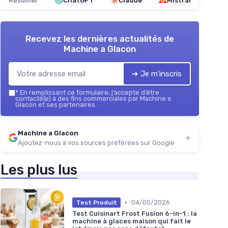
Résumer
ChatGPT
Claude
Mistral
Recevez les dernières actualités de
Machine a Glacon
➔ Je m'inscris
*
En remplissant ce formulaire, j’accepte d’être
contacté(e) à des fins commerciales par Machine a
Glacon et ses partenaires.
Machine a Glacon
Ajoutez-nous à vos sources préférées sur Google
Les plus lus
•
04/05/2026
Test Produit
Test Cuisinart Frost Fusion 6-in-1 : la
machine à glaces maison qui fait le