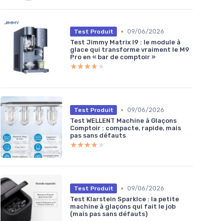
•
09/06/2026
Test Produit
Test Jimmy Matrix I9 : le module à
glace qui transforme vraiment le M9
Pro en « bar de comptoir »
★★★★★
★★★★★
•
09/06/2026
Test Produit
Test WELLENT Machine à Glaçons
Comptoir : compacte, rapide, mais
pas sans défauts
★★★★★
★★★★★
•
09/06/2026
Test Produit
Test Klarstein SparkIce : la petite
machine à glaçons qui fait le job
(mais pas sans défauts)