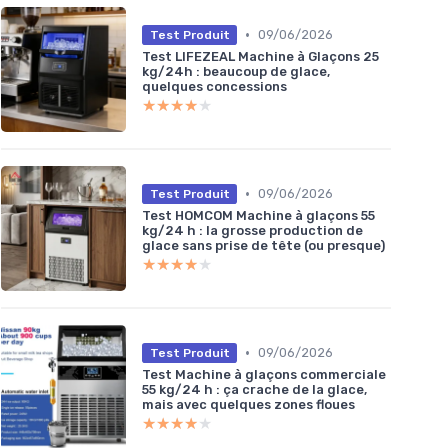
•
09/06/2026
Test Produit
Test LIFEZEAL Machine à Glaçons 25
kg/24h : beaucoup de glace,
quelques concessions
★★★★★
★★★★★
•
09/06/2026
Test Produit
Test HOMCOM Machine à glaçons 55
kg/24 h : la grosse production de
glace sans prise de tête (ou presque)
★★★★★
★★★★★
•
09/06/2026
Test Produit
Test Machine à glaçons commerciale
55 kg/24 h : ça crache de la glace,
mais avec quelques zones floues
★★★★★
★★★★★