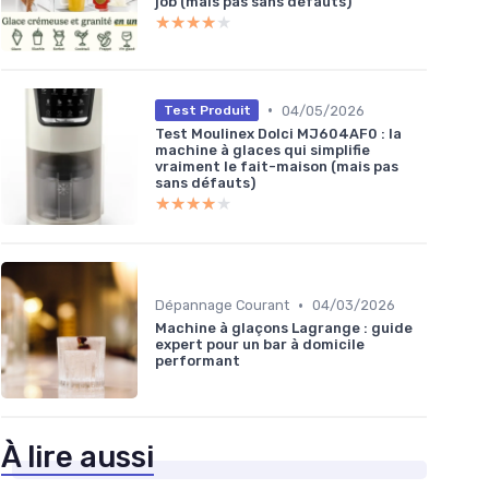
job (mais pas sans défauts)
★★★★★
★★★★★
•
04/05/2026
Test Produit
Test Moulinex Dolci MJ604AF0 : la
machine à glaces qui simplifie
vraiment le fait-maison (mais pas
sans défauts)
★★★★★
★★★★★
•
Dépannage Courant
04/03/2026
Machine à glaçons Lagrange : guide
expert pour un bar à domicile
performant
À lire aussi