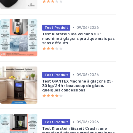
★★★★★
★★★★★
•
09/06/2026
Test Produit
Test Klarstein Ice Volcano 2G :
machine à glaçons pratique mais pas
sans défauts
★★★★★
★★★★★
•
09/06/2026
Test Produit
Test GIANTEX Machine à glaçons 25-
30 kg/24h : beaucoup de glace,
quelques concessions
★★★★★
★★★★★
•
09/06/2026
Test Produit
Test Klarstein Eiszeit Crush : une
machine à glaçons pratique mais pas