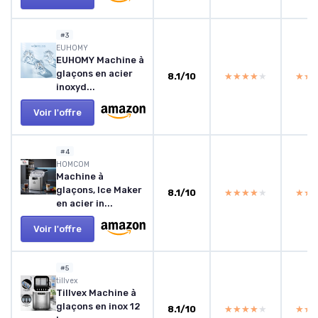
#3
EUHOMY
EUHOMY Machine à
glaçons en acier
8.1/10
★★★★★
★★★★★
★★
★★
inoxyd...
Voir l'offre
#4
HOMCOM
Machine à
glaçons, Ice Maker
8.1/10
★★★★★
★★★★★
★★
★★
en acier in...
Voir l'offre
#5
tillvex
Tillvex Machine à
glaçons en inox 12
8.1/10
★★★★★
★★★★★
★★
★★