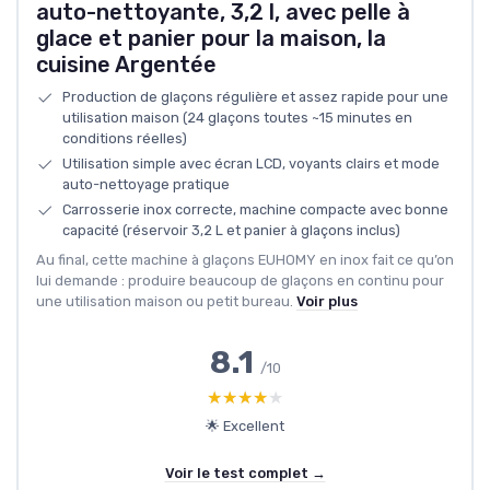
auto-nettoyante, 3,2 l, avec pelle à
glace et panier pour la maison, la
cuisine Argentée
Production de glaçons régulière et assez rapide pour une
utilisation maison (24 glaçons toutes ~15 minutes en
conditions réelles)
Utilisation simple avec écran LCD, voyants clairs et mode
auto-nettoyage pratique
Carrosserie inox correcte, machine compacte avec bonne
capacité (réservoir 3,2 L et panier à glaçons inclus)
Au final, cette machine à glaçons EUHOMY en inox fait ce qu’on
lui demande : produire beaucoup de glaçons en continu pour
une utilisation maison ou petit bureau.
Voir plus
8.1
/10
★★★★★
★★★★★
🌟 Excellent
Voir le test complet →