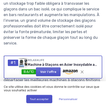
un stockage trop faible obligera à transvaser les
glaçons dans un bac isolé, ce qui complique le service
en bars restaurants et augmente les manipulations. À
l’inverse, un grand volume de stockage des glaçons
professionnelles doit être correctement isolé pour
éviter la fonte prématurée, limiter les pertes et
préserver la forme de chaque glaçon tout au long du
service.
Vitesse de fabrication, tailles de
RELAX4LIFE
#1
glaçons et confort d’usage
Machine à Glaçons en Acier Inoxydable avec Réservoir 3,2 L, 18 KG/24 H, Glaçons par 15-20 Min, Machine à Glace avec Écran LCD et Auto-Nettoyage, Stockage de Glace pour Maison, Café
8.6/10
Voir l'offre
La vitesse de fabrication reste un critère décisif pour
départager les meilleures machines à glaçons finitions
inox, surtout lorsque les invités arrivent plus tôt que
Ce site utilise des cookies et vous donne le contrôle sur ceux que
vous souhaitez activer
prévu. Une bonne machine à glaçons domestique
produit souvent ses premiers glaçons minutes en
Tout accepter
Personnaliser
moins de dix minutes, tandis qu’un modèle plus lent