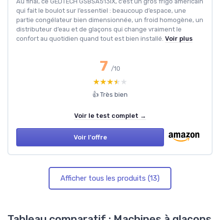
Au final, ce GEDTECH GSBSA513IX, c’est un gros frigo américain
qui fait le boulot sur l’essentiel : beaucoup d’espace, une
partie congélateur bien dimensionnée, un froid homogène, un
distributeur d’eau et de glaçons qui change vraiment le
confort au quotidien quand tout est bien installé.
Voir plus
7
/10
★★★★★
★★★★★
👍 Très bien
Voir le test complet →
Voir l'offre
Afficher tous les produits (13)
Tableau comparatif : Machines à glaçons