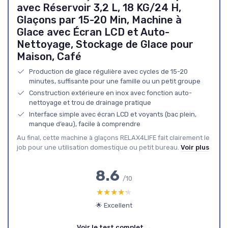
avec Réservoir 3,2 L, 18 KG/24 H,
Glaçons par 15-20 Min, Machine à
Glace avec Écran LCD et Auto-
Nettoyage, Stockage de Glace pour
Maison, Café
Production de glace régulière avec cycles de 15-20
minutes, suffisante pour une famille ou un petit groupe
Construction extérieure en inox avec fonction auto-
nettoyage et trou de drainage pratique
Interface simple avec écran LCD et voyants (bac plein,
manque d’eau), facile à comprendre
Au final, cette machine à glaçons RELAX4LIFE fait clairement le
job pour une utilisation domestique ou petit bureau.
Voir plus
8.6
/10
★★★★★
★★★★★
🌟 Excellent
Voir le test complet →