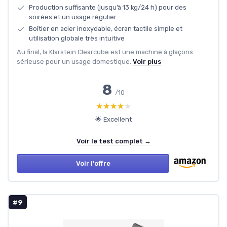
Production suffisante (jusqu’à 13 kg/24 h) pour des
soirées et un usage régulier
Boîtier en acier inoxydable, écran tactile simple et
utilisation globale très intuitive
Au final, la Klarstein Clearcube est une machine à glaçons
sérieuse pour un usage domestique.
Voir plus
8
/10
★★★★★
★★★★★
🌟 Excellent
Voir le test complet →
Voir l'offre
#9