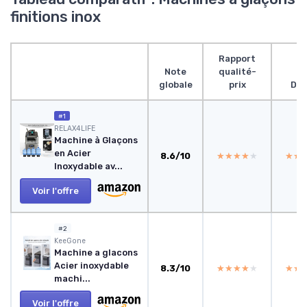
finitions inox
Rapport
Note
qualité-
globale
prix
Des
#1
RELAX4LIFE
Machine à Glaçons
en Acier
8.6/10
★★★★★
★★★★★
★★
★★
Inoxydable av...
Voir l'offre
#2
KeeGone
Machine a glacons
Acier inoxydable
8.3/10
★★★★★
★★★★★
★★
★★
machi...
Voir l'offre