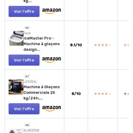
kg...
Voir l'offre
#6
Caso
IceMaster Pro -
Machine à glaçons
8.1/10
★★★★★
★★★★★
★★
★★
design...
Voir l'offre
#7
LIFEZEAL
Machine à Glaçons
Commerciale 25
8/10
★★★★★
★★★★★
★★
★★
kg/24h,...
Voir l'offre
#8
KLARSTEIN