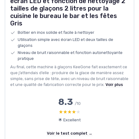
écran LED et fonction de nettoyage 2
tailles de glaçons 2 litres pour la
cuisine le bureau le bar et les fêtes
Gris
Boîtier en inox solide et facile à nettoyer
Utilisation simple avec écran LED et deux tailles de
glaçons
Niveau de bruit raisonnable et fonction autonettoyante
pratique
Au final, cette machine à glaçons KeeGone fait exactement ce
que j’attendais d’elle : produire de la glace de manière assez
simple, sans prise de tête, avec un niveau de bruit raisonnable
et une qualité de fabrication correcte pour le prix.
Voir plus
8.3
/10
★★★★★
★★★★★
🌟 Excellent
Voir le test complet →