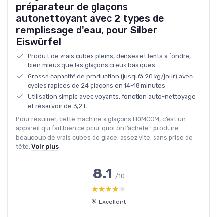
préparateur de glaçons
autonettoyant avec 2 types de
remplissage d'eau, pour Silber
Eiswürfel
Produit de vrais cubes pleins, denses et lents à fondre,
bien mieux que les glaçons creux basiques
Grosse capacité de production (jusqu’à 20 kg/jour) avec
cycles rapides de 24 glaçons en 14-18 minutes
Utilisation simple avec voyants, fonction auto-nettoyage
et réservoir de 3,2 L
Pour résumer, cette machine à glaçons HOMCOM, c’est un
appareil qui fait bien ce pour quoi on l’achète : produire
beaucoup de vrais cubes de glace, assez vite, sans prise de
tête.
Voir plus
8.1
/10
★★★★★
★★★★★
🌟 Excellent