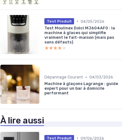
•
04/05/2026
Test Produit
Test Moulinex Dolci MJ604AF0 : la
machine à glaces qui simplifie
vraiment le fait-maison (mais pas
sans défauts)
★★★★★
★★★★★
•
Dépannage Courant
04/03/2026
Machine à glaçons Lagrange : guide
expert pour un bar à domicile
performant
À lire aussi
•
09/06/2026
Test Produit