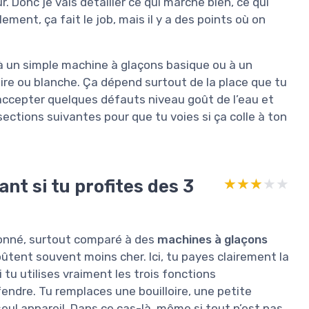
 Donc je vais détailler ce qui marche bien, ce qui
ment, ça fait le job, mais il y a des points où on
 à un simple machine à glaçons basique ou à un
oire ou blanche. Ça dépend surtout de la place que tu
à accepter quelques défauts niveau goût de l’eau et
 sections suivantes pour que tu voies si ça colle à ton
nt si tu profites des 3
★★★★★
★★★★★
 donné, surtout comparé à des
machines à glaçons
ûtent souvent moins cher. Ici, tu payes clairement la
 tu utilises vraiment les trois fonctions
fendre. Tu remplaces une bouilloire, une petite
eul appareil. Dans ce cas-là, même si tout n’est pas