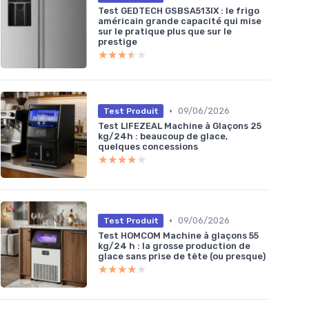
Test GEDTECH GSBSA513IX : le frigo
américain grande capacité qui mise
sur le pratique plus que sur le
prestige
★★★★★
★★★★★
•
09/06/2026
Test Produit
Test LIFEZEAL Machine à Glaçons 25
kg/24h : beaucoup de glace,
quelques concessions
★★★★★
★★★★★
•
09/06/2026
Test Produit
Test HOMCOM Machine à glaçons 55
kg/24 h : la grosse production de
glace sans prise de tête (ou presque)
★★★★★
★★★★★