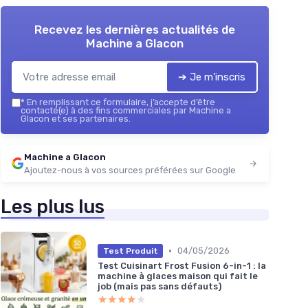
Recevez les dernières actualités de
Machine a Glacon
➔ Je m'inscris
*
En remplissant ce formulaire, j’accepte d’être
contacté(e) à des fins commerciales par Machine a
Glacon et ses partenaires.
Machine a Glacon
Ajoutez-nous à vos sources préférées sur Google
Les plus lus
•
04/05/2026
Test Produit
Test Cuisinart Frost Fusion 6-in-1 : la
machine à glaces maison qui fait le
job (mais pas sans défauts)
★★★★★
★★★★★