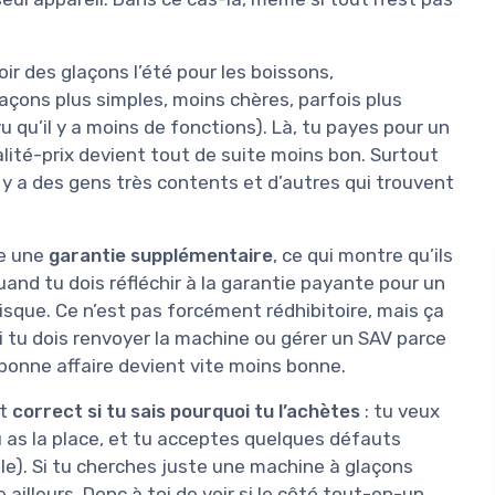
voir des glaçons l’été pour les boissons,
çons plus simples, moins chères, parfois plus
 qu’il y a moins de fonctions). Là, tu payes pour un
alité-prix devient tout de suite moins bon. Surtout
 y a des gens très contents et d’autres qui trouvent
me une
garantie supplémentaire
, ce qui montre qu’ils
and tu dois réfléchir à la garantie payante pour un
 risque. Ce n’est pas forcément rédhibitoire, mais ça
Si tu dois renvoyer la machine ou gérer un SAV parce
 bonne affaire devient vite moins bonne.
st
correct si tu sais pourquoi tu l’achètes
: tu veux
u as la place, et tu acceptes quelques défauts
able). Si tu cherches juste une machine à glaçons
 ailleurs. Donc à toi de voir si le côté tout-en-un