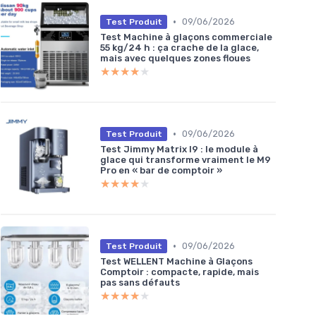
•
09/06/2026
Test Produit
Test Machine à glaçons commerciale
55 kg/24 h : ça crache de la glace,
mais avec quelques zones floues
★★★★★
★★★★★
•
09/06/2026
Test Produit
Test Jimmy Matrix I9 : le module à
glace qui transforme vraiment le M9
Pro en « bar de comptoir »
★★★★★
★★★★★
•
09/06/2026
Test Produit
Test WELLENT Machine à Glaçons
Comptoir : compacte, rapide, mais
pas sans défauts
★★★★★
★★★★★