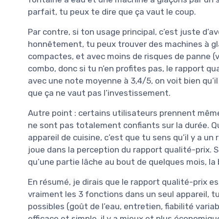
parfait, tu peux te dire que ça vaut le coup.
Par contre, si ton usage principal, c’est juste d’a
honnêtement, tu peux trouver des machines à gla
compactes, et avec moins de risques de panne (vu
combo, donc si tu n’en profites pas, le rapport qu
avec une note moyenne à 3,4/5, on voit bien qu’il
que ça ne vaut pas l’investissement.
Autre point : certains utilisateurs prennent mê
ne sont pas totalement confiants sur la durée. Qu
appareil de cuisine, c’est que tu sens qu’il y a un
joue dans la perception du rapport qualité-prix. 
qu’une partie lâche au bout de quelques mois, la
En résumé, je dirais que le rapport qualité-prix e
vraiment les 3 fonctions dans un seul appareil, t
possibles (goût de l’eau, entretien, fiabilité vari
efficace et simple, il y a mieux et plus économique