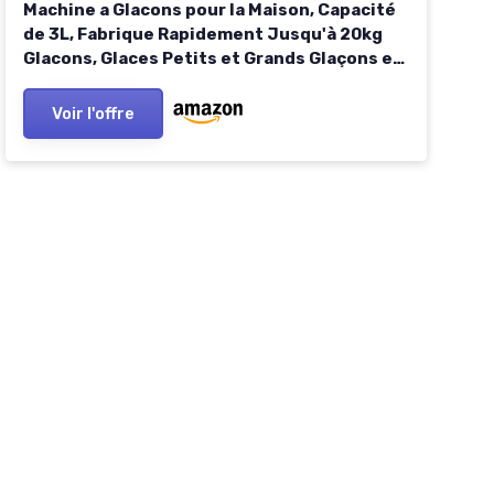
Machine a Glacons pour la Maison, Capacité
de 3L, Fabrique Rapidement Jusqu'à 20kg
Glacons, Glaces Petits et Grands Glaçons en
Forme Balles, Autonettoyante, Ice Maker
Cuisine 3in1 Eau chaude mécanique argent
Voir l'offre
noir