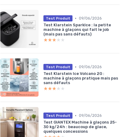
•
09/06/2026
Test Produit
Test Klarstein SparkIce : la petite
machine à glaçons qui fait le job
(mais pas sans défauts)
★★★★★
★★★★★
•
09/06/2026
Test Produit
Test Klarstein Ice Volcano 2G :
machine à glaçons pratique mais pas
sans défauts
★★★★★
★★★★★
•
09/06/2026
Test Produit
Test GIANTEX Machine à glaçons 25-
30 kg/24h : beaucoup de glace,
quelques concessions