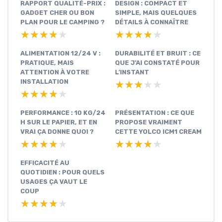
RAPPORT QUALITÉ-PRIX :
DESIGN : COMPACT ET
GADGET CHER OU BON
SIMPLE, MAIS QUELQUES
PLAN POUR LE CAMPING ?
DÉTAILS À CONNAÎTRE
★★★★★
★★★★★
★★★★★
★★★★★
ALIMENTATION 12/24 V :
DURABILITÉ ET BRUIT : CE
PRATIQUE, MAIS
QUE J’AI CONSTATÉ POUR
ATTENTION À VOTRE
L’INSTANT
INSTALLATION
★★★★★
★★★★★
★★★★★
★★★★★
PERFORMANCE : 10 KG/24
PRÉSENTATION : CE QUE
H SUR LE PAPIER, ET EN
PROPOSE VRAIMENT
VRAI ÇA DONNE QUOI ?
CETTE YOLCO ICM1 CREAM
★★★★★
★★★★★
★★★★★
★★★★★
EFFICACITÉ AU
QUOTIDIEN : POUR QUELS
USAGES ÇA VAUT LE
COUP
★★★★★
★★★★★