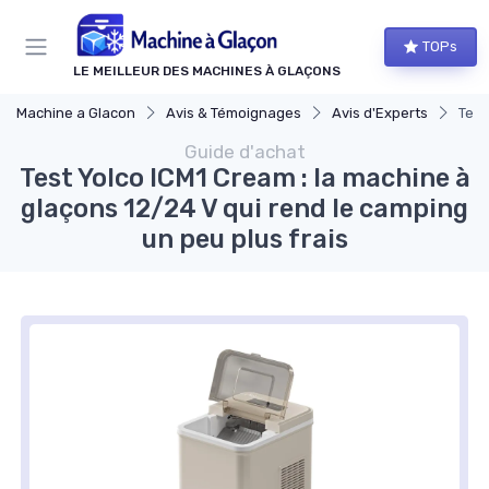
Panneau de gestion des cookies
TOPs
LE MEILLEUR DES MACHINES À GLAÇONS
Machine a Glacon
Avis & Témoignages
Avis d'Experts
Test
Guide d'achat
Test Yolco ICM1 Cream : la machine à
glaçons 12/24 V qui rend le camping
un peu plus frais