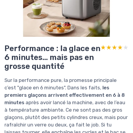
Performance : la glace en
★★★★★
★★★★★
6 minutes… mais pas en
grosse quantité
Sur la performance pure, la promesse principale
c’est "glace en 6 minutes". Dans les faits,
les
premiers glaçons arrivent effectivement en 6 à 8
minutes
après avoir lancé la machine, avec de l’eau
à température ambiante. Ce ne sont pas des gros
glaçons, plutôt des petits cylindres creux, mais pour
rafraîchir un verre ou deux, ça fait le job. Si tu
laisses tourner, elle enchaîne les cycles et le bac se