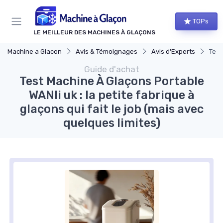
Panneau de gestion des cookies
TOPs
LE MEILLEUR DES MACHINES À GLAÇONS
Machine a Glacon
Avis & Témoignages
Avis d'Experts
Test
Guide d'achat
Test Machine À Glaçons Portable
WANli uk : la petite fabrique à
glaçons qui fait le job (mais avec
quelques limites)