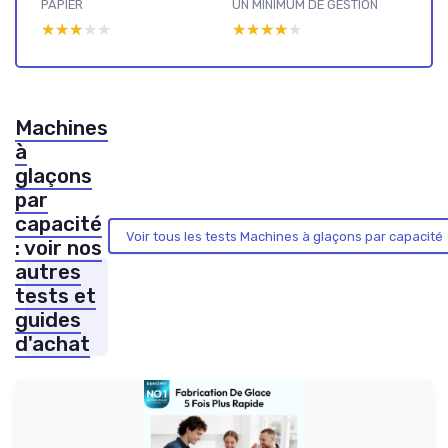
PAPIER
UN MINIMUM DE GESTION
★★★★★
★★★★★
★★★★★
★★★★★
Machines
à
glaçons
par
capacité
Voir tous les tests Machines à glaçons par capacité
: voir nos
autres
tests et
guides
d'achat