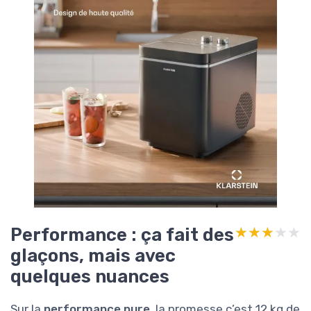
Performance : ça fait des
★★★★★
★★★★★
glaçons, mais avec
quelques nuances
Sur la
performance pure
, la promesse c’est 12 kg de