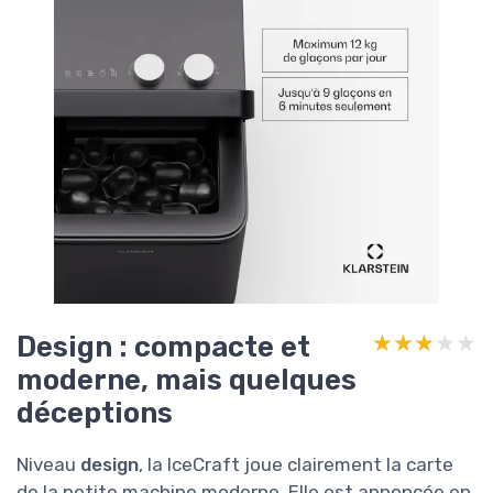
Design : compacte et
★★★★★
★★★★★
moderne, mais quelques
déceptions
Niveau
design
, la IceCraft joue clairement la carte
de la petite machine moderne. Elle est annoncée en