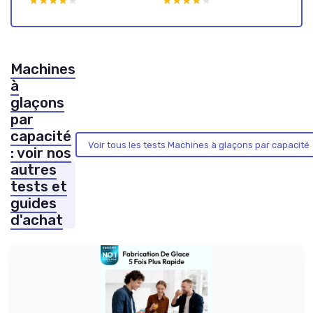
★★★★★
★★★★★
★★★★★
★★★★★
Machines
à
glaçons
par
capacité
Voir tous les tests Machines à glaçons par capacité
: voir nos
autres
tests et
guides
d'achat