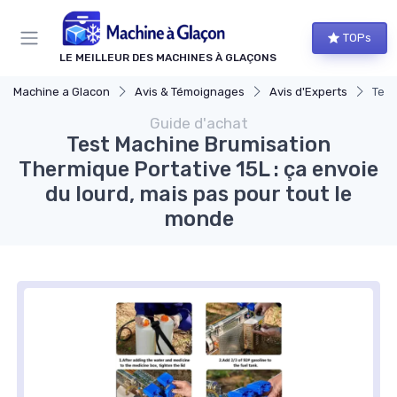
Panneau de gestion des cookies
TOPs
LE MEILLEUR DES MACHINES À GLAÇONS
Machine a Glacon
Avis & Témoignages
Avis d'Experts
Test
Guide d'achat
Test Machine Brumisation
Thermique Portative 15L : ça envoie
du lourd, mais pas pour tout le
monde