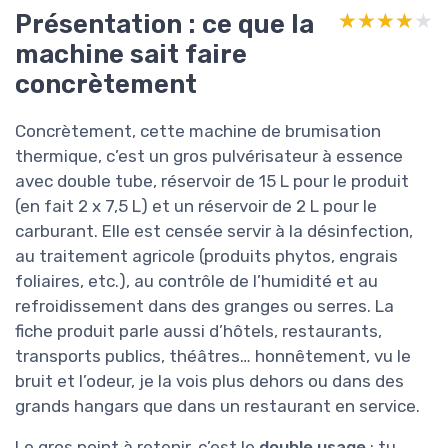
Présentation : ce que la
★★★★★
★★★★★
machine sait faire
concrètement
Concrètement, cette machine de brumisation
thermique, c’est un gros pulvérisateur à essence
avec double tube, réservoir de 15 L pour le produit
(en fait 2 x 7,5 L) et un réservoir de 2 L pour le
carburant. Elle est censée servir à la désinfection,
au traitement agricole (produits phytos, engrais
foliaires, etc.), au contrôle de l’humidité et au
refroidissement dans des granges ou serres. La
fiche produit parle aussi d’hôtels, restaurants,
transports publics, théâtres… honnêtement, vu le
bruit et l’odeur, je la vois plus dehors ou dans des
grands hangars que dans un restaurant en service.
Le gros point à retenir, c’est le
double usage
: tu