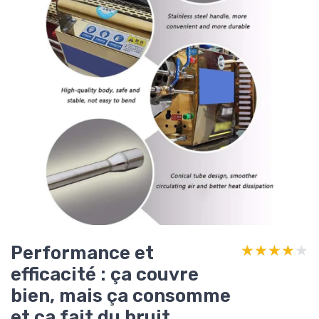
Performance et
★★★★★
★★★★★
efficacité : ça couvre
bien, mais ça consomme
et ça fait du bruit