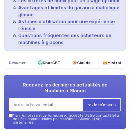
Les critères de choix pour un usage optimal
Avantages et limites du garancia diabolique
glacon
Astuces d’utilisation pour une expérience
réussie
Questions fréquentes des acheteurs de
machines à glaçons
Résumer
ChatGPT
Claude
Mistral
Recevez les dernières actualités de
Machine a Glacon
➔ Je m'inscris
*
En remplissant ce formulaire, j’accepte d’être contacté(e) à
des fins commerciales par Machine a Glacon et ses
partenaires.